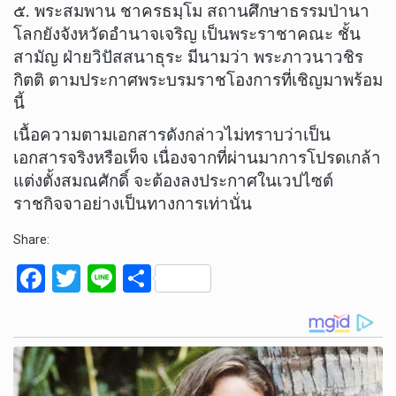
๕. พระสมพาน ชาครธมฺโม สถานศึกษาธรรมป่านา
โลกยังจังหวัดอำนาจเจริญ เป็นพระราชาคณะ ชั้น
สามัญ ฝ่ายวิปัสสนาธุระ มีนามว่า พระภาวนาวชิร
กิตติ ตามประกาศพระบรมราชโองการที่เชิญมาพร้อม
นี้
เนื้อความตามเอกสารดังกล่าวไม่ทราบว่าเป็น
เอกสารจริงหรือเท็จ เนื่องจากที่ผ่านมาการโปรดเกล้า
แต่งตั้งสมณศักดิ์ จะต้องลงประกาศในเวปไซต์
ราชกิจจาอย่างเป็นทางการเท่านั่น
Share:
F
T
Li
S
a
wi
n
h
ce
tt
e
ar
b
er
e
o