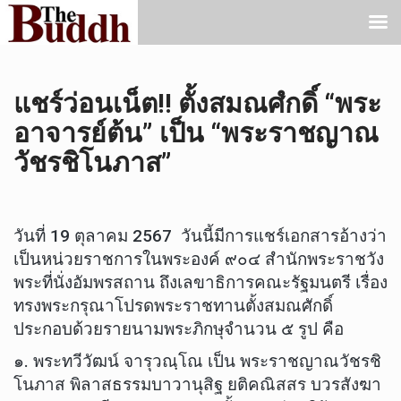
แชร์ว่อนเน็ต!! ตั้งสมณศํกดิ์ “พระ
อาจารย์ต้น” เป็น “พระราชญาณ
วัชรชิโนภาส”
วันที่ 19 ตุลาคม 2567 วันนี้มีการแชร์เอกสารอ้างว่า
เป็นหน่วยราชการในพระองค์ ๙๐๔ สำนักพระราชวัง
พระที่นั่งอัมพรสถาน ถึงเลขาธิการคณะรัฐมนตรี เรื่อง
ทรงพระกรุณาโปรดพระราชทานตั้งสมณศักดิ์
ประกอบด้วยรายนามพระภิกษุจำนวน ๕ รูป คือ
๑. พระทวีวัฒน์ จารุวณฺโณ เป็น พระราชญาณวัชรชิ
โนภาส พิลาสธรรมบาวานุสิฐ ยติคณิสสร บวรสังฆา