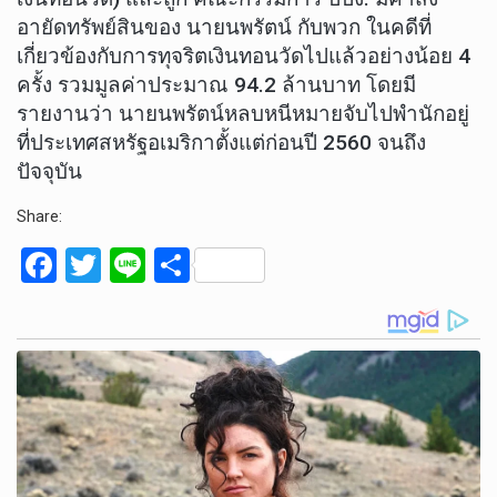
อายัดทรัพย์สินของ นายนพรัตน์ กับพวก ในคดีที่
เกี่ยวข้องกับการทุจริตเงินทอนวัดไปแล้วอย่างน้อย 4
ครั้ง รวมมูลค่าประมาณ 94.2 ล้านบาท โดยมี
รายงานว่า นายนพรัตน์หลบหนีหมายจับไปพำนักอยู่
ที่ประเทศสหรัฐอเมริกาตั้งแต่ก่อนปี 2560 จนถึง
ปัจจุบัน
Share:
F
T
Li
S
a
wi
n
h
ce
tt
e
ar
b
er
e
o
o
k