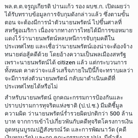
พล.ต.ต.จรูญเกียรติ ปานแก้ว รอง ผบช.ก. เปิดเผยว่า
ได้รับทราบข้อมูลการจับกุมดังกล่าวแล้ว ซึ่งตามขั้น
ตอน จะต้องมีการนำตัวนายนพรัตน์ ไปขึ้นศาลที่
สหรัฐอเมริกา เนื่องจากทางการไทยได้มีการขอหมาย
แดงไว้ว่านายนพรัตน์หลบหนีการจับกุมคดีใน
ประเทศไทย และเชื่อว่านายนพรัตน์เองน่าจะต้องจ้าง
ทนายต่อสู้คดีด้วย โดยอ้างความเป็นพลเมืองสหรัฐ
เพราะนายนพรัตน์ได้ citizen แล้ว แต่กระบวนการ
ทั้งหมด คาดว่าจะแล้วเสร็จภายในปีนี้ก็จะทราบผลว่า
จะมีการส่งตัวนายนพรัตน์ กลับมาดำเนินคดีที่
ประเทศไทยได้หรือไม่
สำหรับนายนพรัตน์ ถูกคณะกรรมการป้องกันและ
ปราบปรามการทุจริตแห่งชาติ (ป.ป.ช.) มีมติชี้มูล
ความผิด ว่านายนพรัตน์ร่ำรวยผิดปกติกว่า 500 ล้าน
บาท จากการเข้าไปเกี่ยวพันกับคดีทุจริตโครงการเงิน
อุดหนุนบูรณปฏิสังขรณ์วัด และการพัฒนาวัด (คดี
เงินทอนวัด) และถูก คณะกรรมการ ปปง. มีคำสั่ง