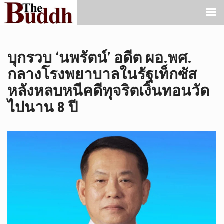
บุกรวบ ‘นพรัตน์’ อดีต ผอ.พศ.
กลางโรงพยาบาลในรัฐเท็กซัส
หลังหลบหนีคดีทุจริตเงินทอนวัด
ไปนาน 8 ปี