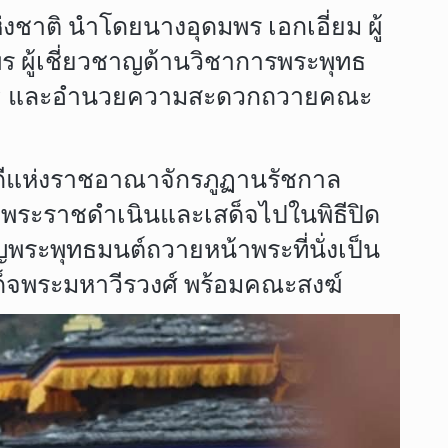
าติ นำโดยนางอุดมพร เอกเอี่ยม ผู้
ผู้เชี่ยวชาญด้านวิชาการพระพุทธ
สนพิธี และอำนวยความสะดวกถวายคณะ
ิบดีแห่งราชอาณาจักรภูฏานรัชกาล
จพระราชดำเนินและเสด็จไปในพิธีปิด
ระพุทธมนต์ถวายหน้าพระที่นั่งเป็น
ด็จพระมหาวีรวงศ์ พร้อมคณะสงฆ์