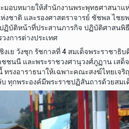
ละมอบหมายให้สำนักงานพระพุทธศาสนาแห่งช
งชาติ และรองศาสตราจารย์ ชัชพล ไชยพร 
 ปฏิบัติหน้าที่ประสานภารกิจ ปฏิบัติศา
ทรวงการต่างประเทศ
ซิงเย วังชุก รัชกาลที่ 4 สมเด็จพระราชาธ
ะราชชนนี และพระราชวงศานุวงศ์ภูฏาน เสด็
ี้ ทรงอาราธนาให้เฉพาะคณะสงฆ์ไทยเจริญพ
ับ ทุกพระองค์มีพระราชปฏิสันถารด้วยสมเ