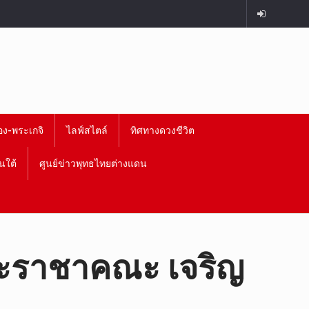
อง-พระเกจิ
ไลฟ์สไตล์
ทิศทางดวงชีวิต
นใต้
ศูนย์ข่าวพุทธไทยต่างแดน
พระราชาคณะ เจริญ