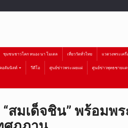
ชุมชนชาวโคก หนอง นา โมเดล
เที่ยววัดทั่วไทย
แวดวงพระเครื่
คอลัมนิสต์
วีดีโอ
ศูนย์ข่าวพระเผยแผ่
ศูนย์ข่าวพุทธชายแด
! “สมเด็จชิน” พร้อม
ทศภูฎาน