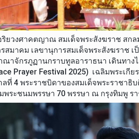
ระอริยวงศาคตญาณ สมเด็จพระสังฆราช สกล
รสมาคม เลขานุการสมเด็จพระสังฆราช เป็
ชอาณาจักรภูฏานกราบทูลอาราธนา เดินทางไ
ce Prayer Festival 2025) เฉลิมพระเกียรติ
กาลที่ 4 พระราชบิดาของสมเด็จพระราชาธิ
ฉลิมพระชนมพรรษา 70 พรรษา ณ กรุงทิมพู 