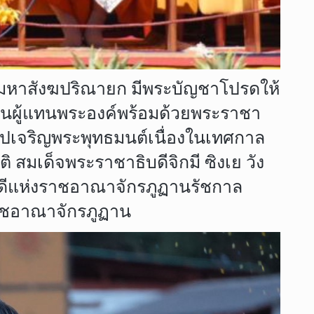
มหาสังฆปริณายก มีพระบัญชาโปรดให้
นผู้แทนพระองค์พร้อมด้วยพระราชา
ปเจริญพระพุทธมนต์เนื่องในเทศกาล
 สมเด็จพระราชาธิบดีจิกมี ซิงเย วัง
บดีแห่งราชอาณาจักรภูฏานรัชกาล
ราชอาณาจักรภูฏาน