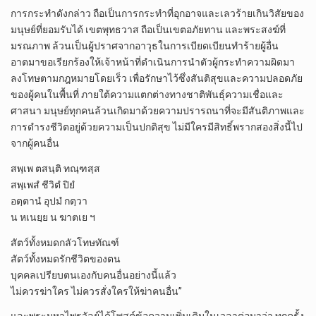
การกระทำดังกล่าว ถือเป็นการกระทำที่อุกอาจและเลวร้ายเกินวิสัยของ
มนุษย์ที่ยอมรับได้ เขตพุทธวาส ถือเป็นเขตอภัยทาน และพระสงฆ์ที่
มรณภาพ ล้วนเป็นผู้ปราศจากอาวุธในการเบียดเบียนทำร้ายผู้อื่น
อาตมาขอเรียกร้องให้เจ้าหน้าที่ดำเนินการนำตัวผู้กระทำความผิดมา
ลงโทษตามกฎหมายโดยเร็ว เพื่อรักษาไว้ซึ่งสันติสุขและความปลอดภัย
ของผู้คนในพื้นที่ ภายใต้ความแตกต่างทางชาติพันธุ์ความเชื่อและ
ศาสนา มนุษย์ทุกคนล้วนเกิดมาด้วยความปรารถนาที่จะมีสันติภาพและ
การดำรงชีวิตอยู่ด้วยความเป็นปกติสุข ไม่มีใครมีสิทธิ์พรากสองสิ่งนี้ไป
จากผู้คนอื่น
สพฺเพ ตสนฺติ ทณฺฑสฺส
สพฺเพสํ ชีวิตํ ปิยํ
อตฺตานํ อุปมํ กตฺวา
น หเนยฺย น ฆาตเย ฯ
สัตว์ทั้งหมดกลัวโทษทัณฑ์
สัตว์ทั้งหมดรักชีวิตของตน
บุคคลเปรียบตนเองกับคนอื่นอย่างนี้แล้ว
ไม่ควรฆ่าใคร ไม่ควรสั่งใครให้ฆ่าคนอื่น”