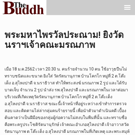
พระมหาไพรวัลประณาม! ยิงวัด
นราฯเจ้าคณะมรณภาพ
เมื่อ 18 ม.ค.2562 เวลา 20.30 น. คนร้ายจำนวน 10 คน ใช้อาวุธปืนไม่
ทราบชนิดและขนาด ยิงใส่ วัดรัตนานุภาพ บ้านโคกโก หมู่ที่ 2 ต.โต๊ะ
เด็ง อ.สุไหงปาดี จ.นราธิวาส ทำให้พระสงฆ์ มรณภาพ 2 รูป และได้รับ
บาดเจ็บ จำนวน 2 รูป นำส่ง รพ.สุไหงปาดี และมรณภาพในเวลาต่อมา
บริเวณที่เกิดเหตุวัดรัตนานุภาพ บ้านโคกโก หมู่ที่ 2 ต.โต๊ะเด็ง
อ.สุไหงปาดี จ.นราธิวาส ขณะนี้เจ้าหน้าที่อยู่ระหว่างเข้าทำการตรวจ
สอบ และติดตามไล่ล่ากลุ่มคนร้ายรายนี้ เพื่อนำตัวมาดำเนินคดี เบื้อง
ต้นคาดว่าเป็นฝีมือของกลุ่มผู้ก่อความไม่สงบในพืนที่นั้น และทราบชื่อ
คือพระครูประโชติรัตนานุรักษ์ เจ้าคณะอำเภอสุไหงปาดี​ เจ้าอาวาสวัด
รัตนานุภาพ​ ต.โต๊ะเด็ง​ อ.สุไหงปาดี​ มรณภาพในที่เกิดเหตุ และพระสมุห์