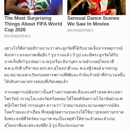
อย่างไรก็ดีล่าสุดมีรายงานว่า พระลูกวัดที่ได้รับบาดเจ็บจากเหตุการณ์
ดังกล่าว มรณภาพเพิ่มอีก 1 รูป รวมแล้ว 3 รูป และมีพระลูกวัดได้รับ
บาดเจ็บอีก1รูป ต่อมา นายรุ่งเรือง ธิมาบุตร นายอำเภอสุไหงปาดี
พ.ต.อ.ภักดี ปรีชาชน ผกก.สภ.สุไหงปาดี และ พ.อ.สฐิรพงษ์ อาจหาญ
ผบ.หน่วยเฉพาะกิจกรมทหารพรานที่48และกำลังเจ้าหน้าที่จำนวนหนึ่ง
ได้เดินทางมาตรวจสอบที่เกิดเหตุแล้ว
จากเหตุการณ์ดังกล่าวนั้นสร้างความตกตะลึงและเศร้าสลด พระมหา
ไพรวัลย์ วรวณฺโณ แห่งวัดสร้อยทอง ได้โพสต์ข้อความไว้อาลัยผ่านเฟ
ซบุ๊กไพรวัลย์ วรรณบุตร ความว่า “อาตมาขอประณามเหตุการณ์อัน
โหดร้ายและป่าเถื่อน ที่กลุ่มผู้ก่อความรุนแรงได้ใช้อาวุธสงครามกราด
ยิงพระสงฆ์ที่วัดรัตนานุภาพ จนเป็นเหตุทำให้ท่านเจ้าคณะอำเภอ
สุไหงปาดีและพระสงฆ์อีก 2 รูป ถึงแก่มรณภาพ