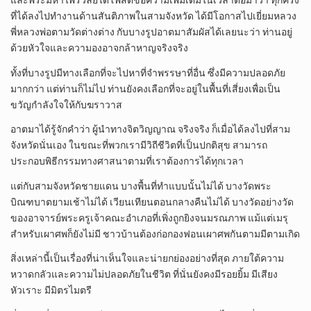
และพระมหาไพรวัลย์ได้โพสต์ข้อความเพิ่มเติมในเวลาต่อมาว่า ทุกครั้ง
ที่ได้ลงไปทำงานด้านสันติภาพในสามจังหวัด ได้มีโอกาสไปเยี่ยมหลวง
พี่หลวงพ่อตามวัดต่างต่าง กับบางรูปอาตมาสัมผัสได้เลยนะว่า ท่านอยู่
ด้วยหัวใจและความองอาจกล้าหาญจริงจริง
ทั้งที่บางรูปมีทางเลือกที่จะไปหาที่จำพรรษาที่อื่น ซึ่งมีความปลอดภัย
มากกว่า แต่ท่านก็ไม่ไป ท่านยังคงเลือกที่จะอยู่ในพื้นที่เสี่ยงเพื่อเป็น
ขวัญกำลังใจให้กับฆราวาส
อาตมาได้รู้จักคำว่า ผู้นำทางจิตวิญญาณ จริงจริง ก็เมื่อได้ลงไปที่สาม
จังหวัดนั่นเอง ในขณะที่พวกเรามีวิถีชีวิตที่เป็นปกติสุข สามารถ
ประกอบพิธีกรรมทางศาสนาตามที่เราต้องการได้ทุกเวลา
แต่กับสามจังหวัดชายแดน บางพื้นที่ทำแบบนั้นไม่ได้ บางวัดพระ
บิณฑบาตยามเช้าไม่ได้ เวียนเทียนตอนกลางคืนไม่ได้ บางวัดอย่างวัด
ของอาจารย์พระครูเจ้าคณะอำเภอที่เพิ่งถูกยิงจนมรณภาพ แม้แต่เมรุ
สำหรับเผาศพก็ยังไม่มี ชาวบ้านต้องก่อกองฟอนเผาศพกันตามมีตามเกิด
สิ่งเหล่านี้เป็นเรื่องที่น่าเห็นใจและน่ายกย่องอย่างที่สุด ภายใต้ความ
หวาดกลัวและความไม่ปลอดภัยในชีวิต ที่นั่นยังคงมีรอยยิ้ม มีเสียง
หัวเราะ มีมิตรไมตรี