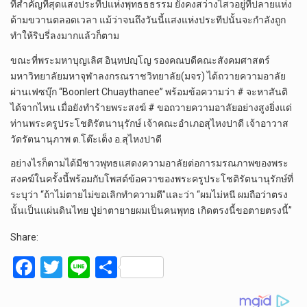
ที่สำคัญที่สุดแสงประทีปแห่งพุทธธธรรม ยังคงสว่างไสวอยู่ที่ปลายแห่ง
ด้ามขวานตลอดเวลา แม้ว่าจนถึงวันนี้แสงแห่งประทีปนั้นจะกำลังถูก
ทำให้ริบรี่ลงมากแล้วก็ตาม
ขณะที่พระมหาบุญเลิศ อินฺทปญฺโญ รองคณบดีคณะสังคมศาสตร์
มหาวิทยาลัยมหาจุฬาลงกรณราชวิทยาลัย(มจร) ได้ถวายความอาลัย
ผ่านเฟซบุ๊ก “Boonlert Chuaythanee” พร้อมข้อความว่า # จะหาสันติ
ได้จากไหน เมื่อยังทำร้ายพระสงฆ์ # ขอถวายความอาลัยอย่างสูงยิ่งแด่
ท่านพระครูประโชติรัตนานุรักษ์ เจ้าคณะอำเภอสุไหงปาดี​ เจ้าอาวาส
วัดรัตนานุภาพ​ ต.โต๊ะเด็ง​ อ.สุไหงปาดี​
อย่างไรก็ตามได้มีชาวพุทธแสดงความอาลัยต่อการมรณภาพของพระ
สงคฆ์ในครั้งนี้พร้อมกับโพสต์ข้อควาของพระครูประโชติรัตนานุรักษ์ที่
ระบุว่า “ถ้าไม่ตายไม่ขอเลิกทำความดี”และว่า “ผมไม่หนี​ ผมถือว่าตรง
นั้นเป็นแผ่นดินไทย​ ปู่​ย่าตายายผมเป็นคนพุทธ​ เกิดตรงนี้ขอตายตรงนี้”
Share:
F
T
Li
S
a
wi
n
h