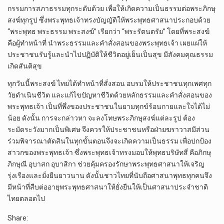
กรรมการสภาธรรมทุกระดับด้วย เพื่อให้เกิดความเป็นธรรมต่อพระภิกษุ
สงฆ์ทุกรูป ซึ่งพระพุทธเจ้าทรงบัญญัติให้พระพุทธศาสนาประกอบด้วย
“พระพุทธ พระธรรม พระสงฆ์” เรียกว่า “พระรัตนตรัย” โดยที่พระสงฆ์
คือผู้ทำหน้าที่ นำพระธรรมและคำสั่งสอนของพระพุทธเจ้า เผยแผ่ให้
ประชาชนรับรู้และนำไปปฏิบัติให้ชีวิตอยู่เย็นเป็นสุข มีสังคมคุณธรรม
เกิดสันติสุข
ทุกวันนี้พระสงฆ์ ไทยได้ทำหน้าที่สั่งสอน อบรมให้ประชาชนทุกเพศทุก
วัยดำเนินชีวิต และแก้ไขปัญหาชีวิตด้วยหลักธรรมและคำสั่งสอนของ
พระพุทธเจ้า เป็นที่พึ่งของประชาชนในยามทุกข์ร้อนกายและใจได้ไม่
น้อย ดังนั้น การจะกล่าวหา จะลงโทษพระภิกษุสงฆ์แต่ละรูป ต้อง
ระมัดระวังมากเป็นพิเศษ จึงควรให้ประชาชนหรือฝ่ายฆราวาสมีส่วน
ร่วมพิจารณาตัดสินในทุกขั้นตอนจึงจะเกิดความเป็นธรรม เพื่อปกป้อง
สาวกของพระพุทธเจ้า ซึ่งพระพุทธเจ้าทรงมอบให้พุทธบริษัทสี่ คือภิกษุ
ภิกษุณี อุบาสก อุบาสิกา ช่วยคุ้มครองรักษาพระพุทธศาสนาให้เจริญ
รุ่งเรืองและยั่งยืนยาวนาน ดังนั้นชาวไทยที่นับถือศาสนาพุทธทุกคนจึง
มีหน้าที่สืบต่ออายุพระพุทธศาสนาให้ยั่งยืนให้เป็นศาสนาประจำชาติ
ไทยตลอดไป
Share: