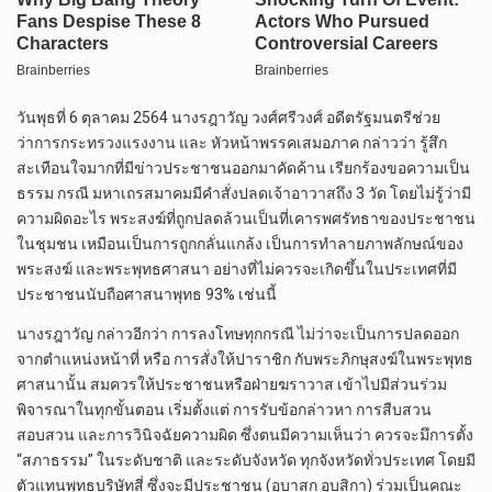
วันพุธที่ 6 ตุลาคม 2564 นางรฎาวัญ วงศ์ศรีวงศ์ อดีตรัฐมนตรีช่วย
ว่าการกระทรวงแรงงาน และ หัวหน้าพรรคเสมอภาค กล่าวว่า รู้สึก
สะเทือนใจมากที่มีข่าวประชาชนออกมาคัดค้าน เรียกร้องขอความเป็น
ธรรม กรณี มหาเถรสมาคมมีคำสั่งปลดเจ้าอาวาสถึง 3 วัด โดยไม่รู้ว่ามี
ความผิดอะไร พระสงฆ์ที่ถูกปลดล้วนเป็นที่เคารพศรัทธาของประชาชน
ในชุมชน เหมือนเป็นการถูกกลั่นแกล้ง เป็นการทำลายภาพลักษณ์ของ
พระสงฆ์ และพระพุทธศาสนา อย่างที่ไม่ควรจะเกิดขึ้นในประเทศที่มี
ประชาชนนับถือศาสนาพุทธ 93% เช่นนี้
นางรฎาวัญ กล่าวอีกว่า การลงโทษทุกกรณี ไม่ว่าจะเป็นการปลดออก
จากตำแหน่งหน้าที่ หรือ การสั่งให้ปาราชิก กับพระภิกษุสงฆ์ในพระพุทธ
ศาสนานั้น สมควรให้ประชาชนหรือฝ่ายฆราวาส เข้าไปมีส่วนร่วม
พิจารณาในทุกขั้นตอน เริ่มตั้งแต่ การรับข้อกล่าวหา การสืบสวน
สอบสวน และการวินิจฉัยความผิด ซึ่งตนมีความเห็นว่า ควรจะมึการตั้ง
“สภาธรรม” ในระดับชาติ และระดับจังหวัด ทุกจังหวัดทั่วประเทศ โดยมี
ตัวแทนพุทธบริษัทสี่ ซึ่งจะมีประชาชน (อุบาสก อุบสิกา) ร่วมเป็นคณะ