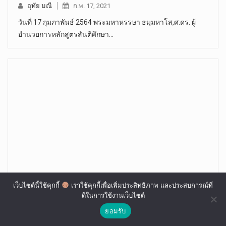
อุทัย มณี
ก.พ. 17, 2021
วันที่ 17 กุมภาพันธ์ 2564 พระมหาหรรษา ธมฺมหาโส,ศ.ดร. ผู้
อำนวยการหลักสูตรสันติศึกษา…
จบด้วยดี : ดร.ลลิตา ไกล่เกลี่ยมหาจุฬาฯ ถอนฟ้อง
เว็บไซต์นี้ใช้คุกกี้
เราใช้คุกกี้เพื่อเพิ่มประสิทธิภาพ และประสบการณ์ที่
ดีในการใช้งานเว็บไซต์
สำเร็จ
ยอมรับ
อุทัย มณี
ก.พ. 02, 2021