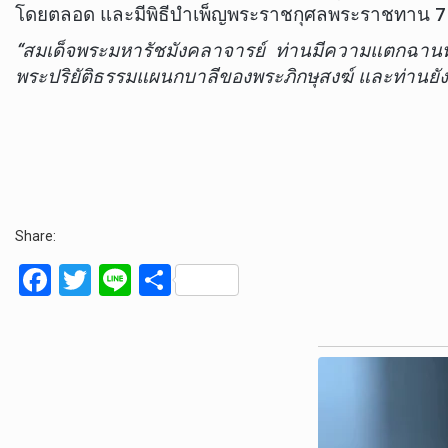
โดยตลอด และมีพิธีบำเพ็ญพระราชกุศลพระราชทาน 7 ว
“สมเด็จพระมหารัชมังคลาจารย์ ท่านมีความแตกฉานทาง
พระปริยัติธรรมแผนกบาลีของพระภิกษุสงฆ์ และท่านยังได
Share:
F
T
Li
S
a
wi
n
h
ce
tt
e
ar
b
er
e
o
o