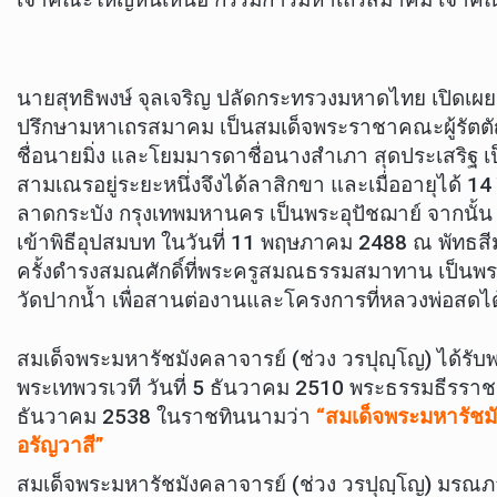
นายสุทธิพงษ์ จุลเจริญ ปลัดกระทรวงมหาดไทย เปิดเผยว
ปรึกษามหาเถรสมาคม เป็นสมเด็จพระราชาคณะผู้รัตตัญ
ชื่อนายมิ่ง และโยมมารดาชื่อนางสำเภา สุดประเสริฐ 
สามเณรอยู่ระยะหนึ่งจึงได้ลาสิกขา และเมื่ออายุได้ 1
ลาดกระบัง กรุงเทพมหานคร เป็นพระอุปัชฌาย์ จากนั้น
เข้าพิธีอุปสมบท ในวันที่ 11 พฤษภาคม 2488 ณ พัทธสี
ครั้งดำรงสมณศักดิ์ที่พระครูสมณธรรมสมาทาน เป็นพร
วัดปากน้ำ เพื่อสานต่องานและโครงการที่หลวงพ่อสดได้ริ
สมเด็จพระมหารัชมังคลาจารย์ (ช่วง วรปุญฺโญ) ได้รับ
พระเทพวรเวที วันที่ 5 ธันวาคม 2510 พระธรรมธีรราช
ธันวาคม 2538 ในราชทินนามว่า
“สมเด็จพระมหารัชม
อรัญวาสี”
สมเด็จพระมหารัชมังคลาจารย์ (ช่วง วรปุญฺโญ) มรณภาพ