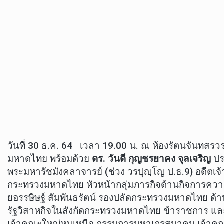
วันที่ 30 ธ.ค. 64 เวลา 19.00 น. ณ ห้องรัตนจันทส
มหาดไทย พร้อมด้วย
ดร. วันดี กุญชรยาคง จุลเจริญ
ปร
พระมหารัชมังคลาจารย์ (ช่วง วรปุญฺโญ ป.ธ.9) อดีตเ
กระทรวงมหาดไทย หัวหน้ากลุ่มภารกิจด้านกิจการความ
ยอรรษิษฐ์ สัมพันธรัตน์ รองปลัดกระทรวงมหาดไทย ด้
รัฐวิสาหกิจในสังกัดกระทรวงมหาดไทย ข้าราชการ และ
เจ้าคณะใหญ่หนเหนือ กรรมการมหาเถรสมาคม เจ้าคณ