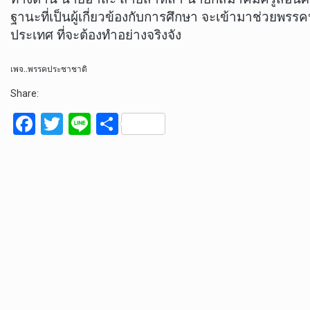
ฐานะที่เป็นผู้เกี่ยวข้องกับการศึกษา จะเข้ามาช่วย
ประเทศ ที่จะต้องทำอย่างจริงจัง
เพจ..พรรคประชาชาติ
Share:
F
T
Li
S
a
wi
n
h
ce
tt
e
ar
b
er
e
o
o
k