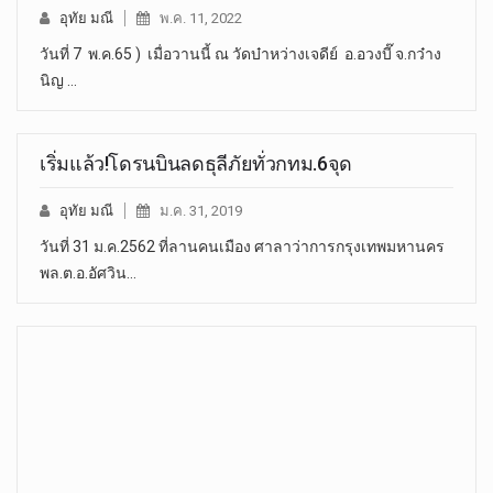
อุทัย มณี
พ.ค. 11, 2022
วันที่ 7 พ.ค.65 ) เมื่อวานนี้ ณ วัดบ๋าหว่างเจดีย์ อ.อวงบี๊ จ.กว๋าง
นิญ …
เริ่มแล้ว!โดรนบินลดธุลีภัยทั่วกทม.6จุด
อุทัย มณี
ม.ค. 31, 2019
วันที่ 31 ม.ค.2562 ที่ลานคนเมือง ศาลาว่าการกรุงเทพมหานคร
พล.ต.อ.อัศวิน…