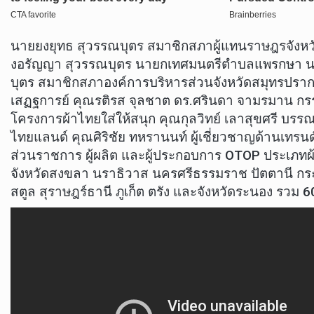
นายยงยุทธ สุวรรณบุตร สมาชิกสภาผู้แทนราษฎรจังห
งอรัญญา สุวรรณบุตร นายกเทศมนตรีตำบลแพรกษา น
บุตร สมาชิกสภาองค์การบริหารส่วนจังหวัดสมุทรปราก
เสฏฐการย์ คุณรติรส จุลชาต ดร.ศรินดา จามรมาน กรร
โครงการผ้าไทยใส่ให้สนุก คุณกุลวิทย์ เลาสุขศรี บรร
ไทยแลนด์ คุณศิริชัย ทหรานนท์ ผู้เชี่ยวชาญด้านเทรนด
ส่วนราชการ ผู้ผลิต และผู้ประกอบการ OTOP ประเภท
จังหวัดสงขลา นราธิวาส นครศรีธรรมราช ปัตตานี กระบี
สตูล สุราษฎร์ธานี ภูเก็ต ตรัง และจังหวัดระนอง รวม 60