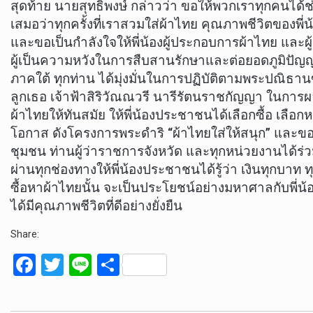
สุดท้าย นายสุทธิพงษ์ กล่าวว่า ขอให้พวกเราทุกคนได้ช่ว
เสมอว่าทุกครั้งที่เราสวมใส่ผ้าไทย คุณภาพชีวิตของพี่
และขอเป็นกำลังใจให้พี่น้องผู้ประกอบการผ้าไทย และ
ผู้เป็นความหวังในการสืบสานรักษาและต่อยอดภูมิปัญญ
ภาคใต้ ทุกท่าน ได้มุ่งมั่นในการปฏิบัติตามพระปณิธา
ลูกเธอ เจ้าฟ้าสิริวัณณวรี นารีรัตนราชกัญญา ในการ
ผ้าไทยให้ทันสมัย ให้พี่น้องประชาชนได้เลือกซื้อ เลือก
โอกาส ดังโครงการพระดำริ “ผ้าไทยใส่ให้สนุก” และ
ชุมชน ท่านผู้ว่าราชการจังหวัด และทุกหน่วยงานได้ร่วม
ผ่านทุกช่องทางให้พี่น้องประชาชนได้รู้ว่า เงินทุกบาท ทุ
ซื้อหาผ้าไทยนั้น จะเป็นประโยชน์อย่างมหาศาลกับพี
ได้มีคุณภาพชีวิตที่ดีอย่างยั่งยืน
Share:
F
T
Li
S
a
wi
n
h
ce
tt
e
ar