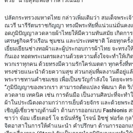
ด้วย” นายสุทธิพงษ์ฯ กล่าวเน้นย้ำ
ปลัดกระทรวงมหาดไทย กล่าวเพิ่มเติมว่า สมเด็จพระเจ้าล
ณวรี นารีรัตนราชกัญญา ทรงมีพระทัยที่แน่วแน่มั่นคงแ
อดภูมิปัญญาลวดลายผ้าไทยให้มีความทันสมัย เกิดการเ
เศรษฐกิจครัวเรือน ชุมชน และประเทศชาติ โดยทุกครั้งท
เยี่ยมเยียนช่างทอผ้าและผู้ประกอบการผ้าไทย จะทรงให
กันเอง ทอดพระเนตรผลงานด้วยความตั้งใจจะทำให้เกิด
พวกเราทุกคน ด้วยทรงมีความรักใคร่เมตตา ทุกครั้งที่ทร
ทรงช่วยแนะนำด้วยความสุข ส่วนกลุ่มที่ผลงานดีอยู่แล
พระราชทานคำชมเชย เพื่อเป็นขวัญกำลังใจ โดยจะทรงเ
“ภูมิปัญญาของพวกเรา สามารถดัดแปลง พัฒนา คิด ริเริ่ม
ลวดลาย เทคนิค เช่น การด้นมือ เป็นงานศิลปะที่จะทำให
ผ้าในประณีตงดงามกว่าการเย็บด้วยจักร และด้วยพระอั
เชิญผู้เชี่ยวชาญด้านผ้า ด้านการออกแบบ Fashionis สม
ซาว่า จ๋อม เธียเตอร์ โจ ธนันท์รัฐ โรจน์ อิชชู่ ฟอร์ด กุล
จิตอาสาในการให้คำแนะนำ คำปรึกษา ด้านการออกแ