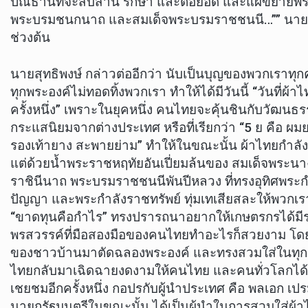
ปณิธานที่จะสืบสาน รักษา และต่อยอด และแผ่ขยายพร
พระบรมชนกนาถ และสมเด็จพระบรมราชชนนี…”” นายสุ
ช่วงต้น
นายสุทธิพงษ์ กล่าวต่ออีกว่า นับเป็นบุญของพวกเราทุ
ทุกพระองค์ไม่ทอดทิ้งพวกเรา ทำให้ได้มีวันนี้ “วันที่ผ้า
ครั้งหนึ่ง” เพราะในยุคหนึ่ง คนไทยจะคุ้นชินกับวัฒน
กระแสนิยมจากต่างประเทศ หรือที่เรียกว่า “5 ย คือ ผมย
รองเท้ายาง สะพายย่าม” ทำให้ในขณะนั้น ผ้าไทยกำล
แต่ด้วยน้ำพระราชหฤทัยอันเปี่ยมล้นของ สมเด็จพระนางเจ
ราชินีนาถ พระบรมราชชนนีพันปีหลวง ที่ทรงอุทิศพระก
ปัญญา และพระกำลังราชทรัพย์ ทุ่มเทเสียสละให้พวกเรา
“ขาดทุนคือกำไร” ทรงปรารถนาอยากให้เกษตรกรได้มีร
พรสวรรค์ที่มือสองมือของคนไทยทำอะไรก็สวยงาม โ
ของชาวบ้านมาตัดฉลองพระองค์ และทรงสวมใส่ในทุก
ไทยกลับมาเฉิดฉายงดงามให้คนไทย และคนทั่วโลกได้สั
เชยชมอีกครั้งหนึ่ง กอปรกับผู้นำประเทศ คือ พลเอก เป
นายกรัฐมนตรีในขณะนั้น ได้เป็นผู้นำในการสวมใส่ผ้