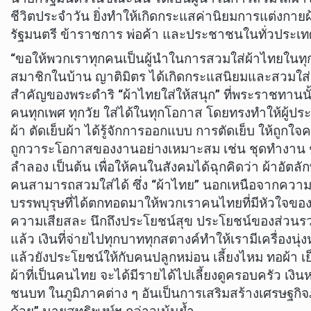
ชีวิตประจำวัน ยิ่งทำให้เกิดกระแสค่านิยมการแต่งก
รัฐมนตรี ข้าราชการ พ่อค้า และประชาชนในทั่วประเท
“ขอให้พวกเราทุกคนเป็นผู้นำในการสวมใส่ผ้าไทยในทุกว
สมาชิกในบ้าน ญาติมิตร ได้เกิดกระแสนิยมและสวมใส่ก
สำคัญของพระดำริ “ผ้าไทยใส่ให้สนุก” ที่พระราชทาน
คนทุกเพศ ทุกวัย ใส่ได้ในทุกโอกาส โดยทรงทำให้ผู้ปร
ผ้า ตัดเย็บผ้า ได้รู้จักการออกแบบ การตัดเย็บ ให้ถูกใ
ถูกวาระโอกาสของงานอย่างเหมาะสม เช่น ชุดทำงาน ชุด
ลำลอง เป็นต้น เพื่อให้คนในสังคมได้ฉุกคิดว่า ผ้าอัต
คนสามารถสวมใส่ได้ ซึ่ง “ผ้าไทย” นอกเหนือจากควา
บรรพบุรุษที่ได้ตกทอดมาให้พวกเราคนไทยที่มีหัวใจของค
ความเสียสละ นึกถึงประโยชน์สุข ประโยชน์ของส่วน
แล้ว เงินที่จ่ายไปทุกบาททุกสตางค์ทำให้เรามีเครื่องนุ่งห
แล้วยังประโยชน์ให้กับคนปลูกหม่อน เลี้ยงไหม ทอผ้า เ
ผ้าที่เป็นคนไทย จะได้มีรายได้ไปเลี้ยงดูครอบครัว เงิน
ชนบท ในภูมิภาคต่าง ๆ อันเป็นการเสริมสร้างเศรษฐก