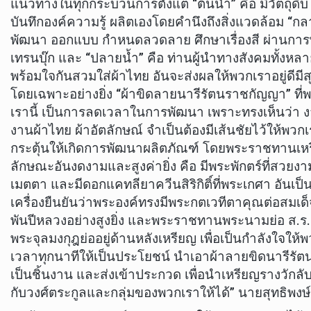
แนวทางในทุกกระบวนการตั้งแต่ “ต้นน้ำ” คือ มีวัตถุดิบ
บันทึกองค์ความรู้ ผลิตเองโดยคำนึงถึงสิ่งแวดล้อม “กล
พัฒนา ออกแบบ กำหนดลวดลาย ศึกษาเรื่องสี ผ่านกา
เทรนบุ๊ก และ “ปลายน้ำ” คือ ท่านผู้นำทางสังคมทั้งห
พร้อมใจกันสวมใส่ผ้าไทย อันจะส่งผลให้พวกเราอยู่ดีมี
โดยเฉพาะอย่างยิ่ง “ผ้าขิดลายนารีรัตนราชกัญญา” ท
เรานี้ เป็นการลดเวลาในการพัฒนา เพราะทรงเห็นว่า 
งานผ้าไทย ผ้าอัตลักษณ์ จำเป็นต้องมีเส้นชัยไว้ให้พวกเร
กระตุ้นให้เกิดการพัฒนาผลิตภัณฑ์ โดยพระราชทานเหรี
ลักษณะอันงดงามและสูงค่ายิ่ง คือ มีพระพักตร์ที่สวยง
เมตตา และมีดอกแคทลียาควีนสิริกิติ์ที่พระเกศา อันเป็น
เครื่องยืนยันว่าพระองค์ทรงมีพระกตเวทีตาคุณต่อสมเ
พันปีหลวงอย่างสูงยิ่ง และพระราชทานพระนามย่อ ส.ร. (
พระจุลมงกุฎย่ออยู่ด้านหลังเหรียญ เพื่อเป็นกำลังใจให้พว
เวลาทุกนาทีให้เป็นประโยชน์ นำเอาผ้าลายขิดนารีร
เป็นชิ้นงาน และส่งเข้าประกวด เพื่อนำเหรียญรางวักลับ
กับวงศ์ตระกูลและกลุ่มของพวกเราให้ได้” นายสุทธิพงษ์