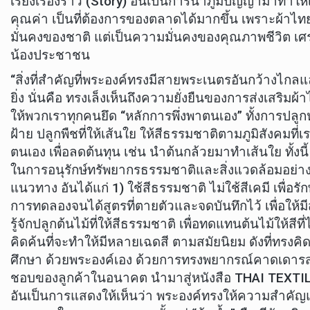
เรียงเรื่องราว (Story) อันเป็นการนำภูมิปัญญามาทำให
คุณค่า เป็นที่ต้องการของตลาดได้มากขึ้น เพราะผ้าไท
มั่นคงของชาติ แต่เป็นความมั่นคงของคุณภาพชีวิต เศร
น้องประชาชน
“สิ่งที่สำคัญที่พระองค์ทรงมีสายพระเนตรอันกว้างไกลแ
ยิ่ง นั่นคือ ทรงเล็งเห็นถึงความยั่งยืนของการส่งเสริมผ้
ให้พวกเราทุกคนยึด “หลักการพึ่งพาตนเอง” ทั้งการปลูกห
ฝ้าย ปลูกพืชที่ให้เส้นใย ให้สีธรรมชาติตามภูมิสังคมที่เร
ตนเอง เพื่อลดต้นทุน เช่น นำต้นกล้วยมาทำเส้นใย ทั้ง
ในการอนุรักษ์ทรัพยากรธรรมชาติและสิ่งแวดล้อมอย่างย
แนวทาง อันได้แก่ 1) ใช้สีธรรมชาติ ไม่ใช้สีเคมี เพื่อรั
การทดลองจนได้สูตรที่ตายตัวและจดบันทึกไว้ เพื่อให้มีส
รู้จักปลูกต้นไม้ที่ให้สีธรรมชาติ เพื่อทดแทนต้นไม้ให้สีที
คิดค้นที่จะทำให้มีหลายเฉดสี ตามสมัยนิยม ดังที่ทรงคิด
ศึกษา ด้วยพระองค์เอง ด้วยการทรงพยากรณ์คาดเดา
ชอบของลูกค้าในอนาคต นำมาสู่หนังสือ THAI TEXT
อันเป็นการแสดงให้เห็นว่า พระองค์ทรงให้ความสำค