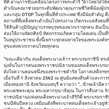
ที่ดี ผ่านการขับเคลื่อนโครงการพระดำริ “ผ้าไทยใส่ให
ดำเนินลงมาช่วยยกระดับพัฒนาคุณภาพชีวิตพี่น้องผู้
และกลุ่ม OTOP ในทุกพื้นที่ทั่วประเทศ ซึ่งมีนัยสำคัญ ค
สถานที่ที่เสด็จพระดำเนินไปทรงงาน เกิดกระแสสังคมที่ต
ใช้สินค้าภูมิปัญญาบรรพบุรุษของพวกเราทุกคน อันเป็น
ส่องให้งานหัตถศิลป์ หัตถกรรมเกิดความโดดเด่น เป็นที่
ในหมู่ประชาชน ทั้งนี้เพราะทุกลมหายใจของพระองค์ทร
สุขแห่งพวกเราคนไทยทุกคน
“ขณะเดียวกัน สมเด็จพระนางเจ้าฯ พระบรมราชินี ทรง
มุ่งมั่นในการสนองพระราชปณิธานของสมเด็จพระบรม
ดังใจความตอนหนึ่งของพระราชดำรัส โอกาสเสด็จฯทร
เมื่อวันที่ 1 สิงหาคม 2562 ณ ศูนย์แสดงสินค้าและการ
เมืองทองธานี จังหวัดนนทบุรี ความว่า “…ข้าพเจ้ามีความ
พระเดชพระคุณ พระมหากรุณาธิคุณ ในการสืบสาน รั
ราชปณิธานแห่งสมเด็จพระนางเจ้าสิริกิติ์ พระบรมรา
ชนนีพันปีหลวง เหมือนดังที่พระบาทสมเด็จพระเจ้าอยู่หั