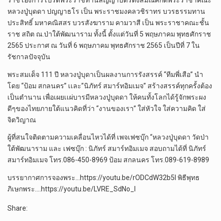
ราชโองการโปรดพระราชทานสัญญาบัตรตั้งสมณศักดิ์พระราชาคณะ
หลวงปู่บุดดา ปญญาธโร เป็น พระราชมงคลวชิราทร บวรธรรมทาน
ประสิทธิ์ มหาคณิสสร บวรสังฆาราม คามวาสี เป็น พระราชาคณะชั้น
ราช สถิต ณ.ป่าใต้พัฒนาราม ทั้งนี้ ตั้งแต่วันที่ 5 พฤษภาคม พุทธศักราช
2565 ประกาศ ณ วันที่ 6 พฤษภาคม พุทธศักราช 2565 เป็นปีที่ 7 ใน
รัชกาลปัจจุบัน
พระสมเด็จ 111 ปี หลวงปู่บุดาเป็นผลงานการรังสรรค์ “ทีมพี่เสือ” นำ
โดย “ป้อม สกลนคร” เเละ”นิภัทร์ สมาร์ทอิมเมจ” สร้างสรรค์ทุกครั้งต้อง
เป็นตำนาน เพื่อเผยเเผ่บารมีหลวงปู่บุดดา ให้คนทั้งโลกได้รู้จักพระผง
ดีๆของไทยภายใต้แนวคิดที่ว่า “งานของเรา” ใส่หัวใจ ใส่ความคิด ใส่
จิตวิญาณ
ผู้ที่สนใจติดตามความเคลื่อนไหวได้ที่ เพจเฟซบุ๊ก “หลวงปู่บุดดา วัดป่า
ใต้พัฒนาราม และ เฟซบุ๊ก : นิภัทร์ สมาร์ทอิมเมจ สอบถามได้ที่ นิภัทร์
สมาร์ทอิมเมจ โทร.086-450-8969 ป้อม สกลนคร โทร.089-619-8989
บรรยากาศการจองพระ…https://youtu.be/rODCdW32b5I พิธีพุทธ
ภิเษกพระ….https://youtu.be/LVRE_SdNo_I
Share: