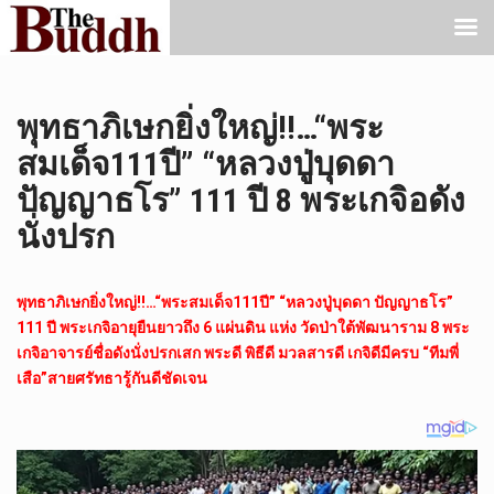
พุทธาภิเษกยิ่งใหญ่!!…“พระ
สมเด็จ111ปี” “หลวงปู่บุดดา
ปัญญาธโร” 111 ปี 8 พระเกจิอดัง
นั่งปรก
พุทธาภิเษกยิ่งใหญ่!!…“พระสมเด็จ111ปี” “หลวงปู่บุดดา ปัญญาธโร”
111 ปี พระเกจิอายุยืนยาวถึง 6 แผ่นดิน แห่ง วัดป่าใต้พัฒนาราม 8 พระ
เกจิอาจารย์ชื่อดังนั่งปรกเสก พระดี พิธีดี มวลสารดี เกจิดีมีครบ “ทีมพี่
เสือ”สายศรัทธารู้กันดีชัดเจน