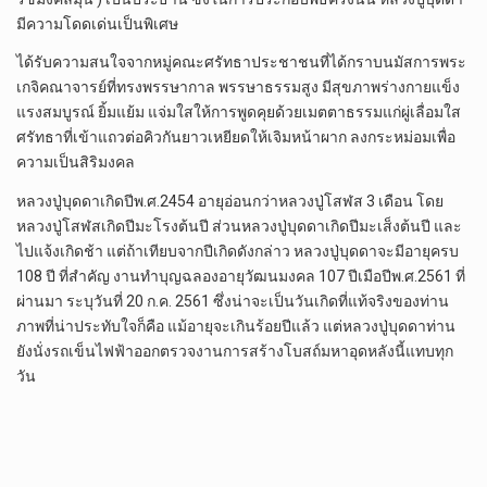
มีความโดดเด่นเป็นพิเศษ
ได้รับความสนใจจากหมู่คณะศรัทธาประชาชนที่ได้กราบนมัสการพระ
เกจิคณาจารย์ที่ทรงพรรษากาล พรรษาธรรมสูง มีสุขภาพร่างกายแข็ง
แรงสมบูรณ์ ยิ้มแย้ม แจ่มใสให้การพูดคุยด้วยเมตตาธรรมแก่ผู่เลื่อมใส
ศรัทธาที่เข้าแถวต่อคิวกันยาวเหยียดให้เจิมหน้าผาก ลงกระหม่อมเพื่อ
ความเป็นสิริมงคล
หลวงปู่บุดดาเกิดปีพ.ศ.2454 อายุอ่อนกว่าหลวงปู่โสฬส 3 เดือน โดย
หลวงปู่โสฬสเกิดปีมะโรงต้นปี ส่วนหลวงปู่บุดดาเกิดปีมะเส็งต้นปี และ
ไปแจ้งเกิดช้า แต่ถ้าเทียบจากปีเกิดดังกล่าว หลวงปู่บุดดาจะมีอายุครบ
108 ปี ที่สำคัญ งานทำบุญฉลองอายุวัฒนมงคล 107 ปีเมือปีพ.ศ.2561 ที่
ผ่านมา ระบุวันที่ 20 ก.ค. 2561 ซึ่งน่าจะเป็นวันเกิดที่แท้จริงของท่าน
ภาพที่น่าประทับใจก็คือ แม้อายุจะเกินร้อยปีแล้ว แต่หลวงปู่บุดดาท่าน
ยังนั่งรถเข็นไฟฟ้าออกตรวจงานการสร้างโบสถ์มหาอุดหลังนี้แทบทุก
วัน