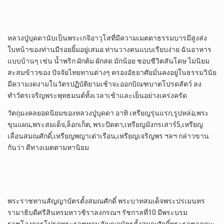
หลวงปู่บุดดานับเป็นพระเกจิอาวุโสที่มีความเมตตาธรรมบารมีสูงส่ง
ใบหน้าของท่านมีรอยยิ้มอยู่เสมอ ท่านวางตนแบบเรียบง่าย ฉันอาหาร
แบบบ้านๆ เช่น น้ำพริก ผักต้ม ผักสด มักน้อย ชอบชีวิตสันโดษ ไม่นิยม
สะสมข้าวของ ปัจจัยไทยทานต่างๆ ครองอัธยาศัยมั่นคงอยู่ในธรรมวินัย
มีความงดงามในวัตรปฏิบัติยามเช้าจะออกบิณฑบาตโปรดสัตว์ ลง
ทำวัตรเจริญพระพุทธมนต์ทั้งเวลาเช้าและเย็นอย่างเคร่งครัด
วัตถุมงคลยอดนิยมของหลวงปู่บุดดา อาทิ เหรียญรุ่นแรก,รูปหล่อ,พระ
ขุนแผน,พระสมเด็จ,ล็อกเก็ต, พระปิดตา,เหรียญมังกรเสาร์5,เหรียญ
เลื่อนสมณศักดิ์,เหรียญพญาเต่าเรือน,เหรียญเจริญพร ฯลฯ กล่าวขาน
กันว่า ดีทางเมตตามหานิยม
พระราชทานสัญญาบัตรตั้งสมณศักดิ์ พระบาทสมเด็จพระปรเมนทร
รามาธิบดีศรีสินทรมหาวชิราลงกรณฯ รัชกาลที่10 มีพระบรม