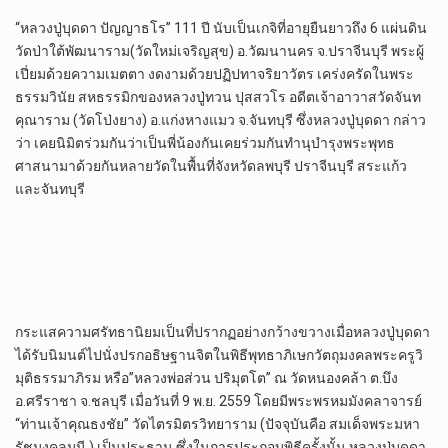
“หลวงปู่บุดดา ปัญญาธโร” 111 ปี นับเป็นเกจิที่อายุยืนยาวถึง 6 แผ่นดิน
วัดป่าใต้พัฒนาราม(วัดใหม่เจริญสุข) อ.วัฒนานคร จ.ปราจีนบุรี พระผู้
เปี่ยมด้วยความเมตตา งดงามด้วยปฏิปทาจริยาวัตร เคร่งครัดในพระ
ธรรมวินัย สหธรรมิกของหลวงปู่ทวน ปุสสวโร อดีตเจ้าอาวาสวัดจันท
คุณาราม (วัดโป่งยาง) อ.แก่งหางแมว จ.จันทบุรี ซึ่งหลวงปู่บุดดา กล่าว
ว่า เคยนิมิตร่วมกันว่าเป็นพี่น้องกันเคยร่วมกันทำนุบำรุงพระพุทธ
ศาสนามาด้วยกันหลายวัดในพื้นที่จังหวัดลพบุรี ปราจีนบุรี สระแก้ว
และจันทบุรี
กระแสความศรัทธานิยมเป็นที่ปรากฏอย่างกว้างขวางเมื่อหลวงปู่บุดดา
ได้รับนิมนต์ไปนั่งปรกอธิษฐานจิตในพิธีพุทธาภิเษกวัตถุมงคลพระครูวิ
มุติธรรมาภิรม หรือ”หลวงพ่อส่วน ปริมุตโต” ณ วัดหนองคล้า ต.บึง
อ.ศรีราชา จ.ชลบุรี เมื่อวันที่ 9 พ.ย. 2559 โดยมีพระพรหมมังคลาจารย์
“ท่านเจ้าคุณธงชัย” วัดไตรมิตรวิทยาราม (ปัจจุบันคือ สมเด็จพระมหา
รัชมงคลมุนี ) เป็นประธาน ซึ่งในการประกอบพิธีครั้งนั้น หลวงปู่บุดดา