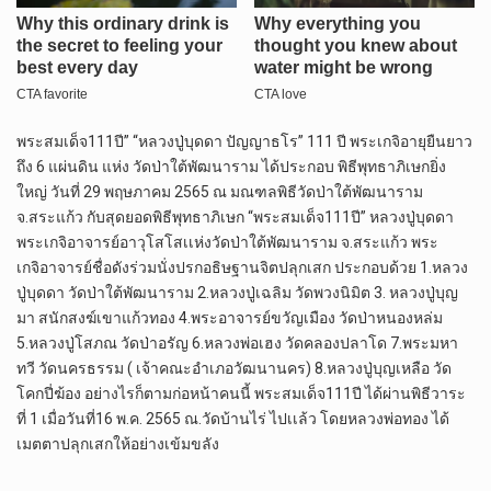
พระสมเด็จ111ปี” “หลวงปู่บุดดา ปัญญาธโร” 111 ปี พระเกจิอายุยืนยาว
ถึง 6 แผ่นดิน แห่ง วัดป่าใต้พัฒนาราม ได้ประกอบ พิธีพุทธาภิเษกยิ่ง
ใหญ่ วันที่ 29 พฤษภาคม 2565 ณ มณฑลพิธีวัดป่าใต้พัฒนาราม
จ.สระแก้ว กับสุดยอดพิธีพุทธาภิเษก “พระสมเด็จ111ปี” หลวงปู่บุดดา
พระเกจิอาจารย์อาวุโสโสเเห่งวัดป่าใต้พัฒนาราม จ.สระแก้ว พระ
เกจิอาจารย์ชื่อดังร่วมนั่งปรกอธิษฐานจิตปลุกเสก ประกอบด้วย 1.หลวง
ปู่บุดดา วัดป่าใต้พัฒนาราม 2.หลวงปู่เฉลิม วัดพวงนิมิต 3. หลวงปู่บุญ
มา สนักสงฆ์เขาแก้วทอง 4.พระอาจารย์ขวัญเมือง วัดป่าหนองหล่ม
5.หลวงปู่โสภณ วัดป่าอรัญ 6.หลวงพ่อเฮง วัดคลองปลาโด 7.พระมหา
ทวี วัดนครธรรม ( เจ้าคณะอำเภอวัฒนานคร) 8.หลวงปู่บุญเหลือ วัด
โคกปี่ฆ้อง อย่างไรก็ตามก่อหน้าคนนี้ พระสมเด็จ111ปี ได้ผ่านพิธีวาระ
ที่ 1 เมื่อวันที่16 พ.ค. 2565 ณ.วัดบ้านไร่ ไปเเล้ว โดยหลวงพ่อทอง ได้
เมตตาปลุกเสกให้อย่างเข้มขลัง