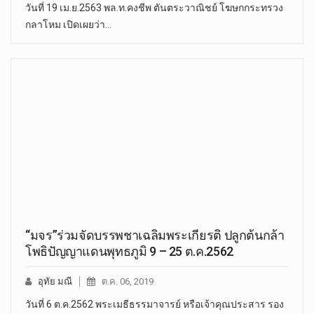
วันที่ 19 เม.ย.2563 พล.ท.คงชีพ ตันตระวาณิชย์ โฆษกกระทรวง
กลาโหม เปิดเผยว่า…
“มจร”ร่วมจัดบรรพชาเฉลิมพระเกียรติ ปลูกต้นกล้า
โพธิปัญญาแดนพุทธภูมิ 9 – 25 ต.ค.2562
อุทัย มณี
ต.ค. 06, 2019
วันที่ 6 ต.ค.2562 พระเมธีธรรมาจารย์ หรือเจ้าคุณประสาร รอง