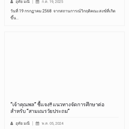
อุทัย มณี
ก.ค. 19, 2025
วันที่ 19 กรกฏาคม 2568 จากสถานการณ์วิกฤติคณะสงฆ์ที่เกิด
ขึ้น…
“เจ้าคุณพล” ชื้แจง!! แนวทางจัดการศึกษาต่อ
สำหรับ “สามเณรวัยประถม”
อุทัย มณี
พ.ค. 05, 2024