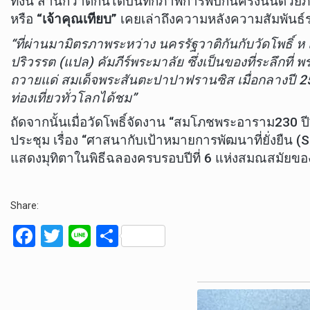
ทั้งนี้ สำนักวาติกันได้บันทึกภาพการพบกันครั้งนั้นด
หรือ
“เจ้าคุณเทียบ”
เคยเล่าถึงความหลังความสัมพันธ์ระ
“ที่ผ่านมามิตรภาพระหว่าง นครรัฐวาติกันกับวัดโพธิ์
ปริวรรต (แปล) คัมภีร์พระมาลัย ซึ่งเป็นของที่ระลึกที่
ถวายแด่ สมเด็จพระสันตะปาปาฟรานซิส เมื่อกลางปี 256
ท่องเที่ยวทั่วโลกได้ชม”
ถัดจากนั้นเมื่อวัดโพธิ์จัดงาน “สมโภชพระอาราม230 ป
ประชุม เรื่อง “ศาสนากับเป้าหมายการพัฒนาที่ยั่งยืน (SD
แสดงมุทิตาในพิธีฉลองครบรอบปีที่ 6 แห่งสมณสมัยขอ
Share:
F
T
Li
S
a
wi
n
h
ce
tt
e
ar
b
er
e