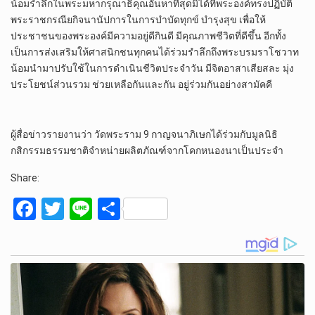
น้อมรำลึกในพระมหากรุณาธิคุณอันหาที่สุดมิได้ที่พระองค์ทรงปฏิบัติ
พระราชกรณียกิจนานัปการในการบำบัดทุกข์ บำรุงสุข เพื่อให้
ประชาชนของพระองค์มีความอยู่ดีกินดี มีคุณภาพชีวิตที่ดีขึ้น อีกทั้ง
เป็นการส่งเสริมให้ศาสนิกชนทุกคนได้ร่วมรำลึกถึงพระบรมราโชวาท
น้อมนำมาปรับใช้ในการดำเนินชีวิตประจำวัน มีจิตอาสาเสียสละ มุ่ง
ประโยชน์ส่วนรวม ช่วยเหลือกันและกัน อยู่ร่วมกันอย่างสามัคคี
ผู้สื่อข่าวรายงานว่า วัดพระราม 9 กาญจนาภิเษกได้ร่วมกับมูลนิธิ
กสิกรรมธรรมชาติจำหน่ายผลิตภัณฑ์จากโคกหนองนาเป็นประจำ
Share:
F
T
Li
S
a
wi
n
h
ce
tt
e
ar
b
er
e
o