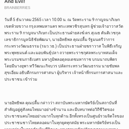
วันที่ 5 ธันวาคม 2565 เวลา 10.00 น. ณ วัดพระราม 9 กาญจนาภิเษก
เขตห้วยขวาง กรุงเทพมหานคร พระเทพวชิรสุนทร ผู้ช่วยเจ้าอาวาสวัด
พระราม 9 กาญจนาภิเษก เป็นประธานฝ่ายสงฆ์ ดร.สุเมธ ตันติเวชกุล
เลขาธิการมูลนิธิชัยพัฒนา, นายอิทธิพล คุณปลื้ม รัฐมนตรีว่าการ
กระทรวงวัฒนธรรม (รมว.วธ.) เป็นประธานฝ่ายฆราวาส ในพิธีเจริญ
พระพุทธมนต์ และมอบพันธุ์ปลา ถวายพระราชกุศลพระบาทสมเด็จ
พระบรมชนกาธิเบศร มหาภูมิพลอดุลยเดชมหาราช บรมนาถบพิตร
โดยมีนางยุพา ทวีวัฒนะกิจบวร ปลัดกระทรวงวัฒนธรรม นายชัยพล
สุขเอี่ยม อธิบดีกรมการศาสนา ผู้บริหาร เจ้าหน้าที่กรมการศาสนาและ
ประชาชน เข้าร่วม
นายอิทธิพล คุณปลื้ม กล่าวว่า สถาบันพระมหากษัตริย์เป็นสถาบันที่
สำคัญอยู่คู่สังคมไทยมาอย่างช้านาน และมีบทบาทต่อวิถีชีวิตของ
ประชาชนคนไทยอย่างมากในทุกด้าน อีกทั้งทรงเป็นศูนย์รวมจิตใจของ
ประชาชนชาวไทยตลอดมาในทุกยุคทุกสมัย พระมหากษัตริย์ทรงเป็น