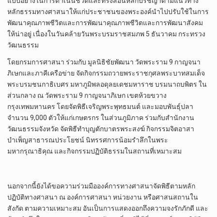
แบบอย่างในการดำเนินชีวิตและทรงสอนหลักปรัชญาตามแนวทาง
หลักธรรมทางศาสนาให้แก่ประชาชนของพระองค์นำไปปรับใช้ในการ
พัฒนาคุณภาพชีวิตและการพัฒนาคุณภาพชีวิตและการพัฒนาสังคม
ให้น่าอยู่ เนื่องในวันคล้ายวันพระบรมราชสมภพ 5 ธันวาคม กระทรวง
วัฒนธรรม
โดยกรมการศาสนา ร่วมกับ มูลนิธิชัยพัฒนา วัดพระราม 9 กาญจนา
ภิเษกและภาคีเครือข่าย จัดกิจกรรมถวายพระราชกุศลพระบาทสมเด็จ
พระบรมชนกาธิเบศร มหาภูมิพลอดุลยเดชมหาราช บรมนาถบพิตร ใน
ส่วนกลาง ณ วัดพระราม 9 กาญจนาภิเษก เขตห้วยขวาง
กรุงเทพมหานคร โดยจัดพิธีเจริญพระพุทธมนต์ และมอบพันธุ์ปลา
จำนวน 9,000 ตัวให้แก่เกษตรกร ในส่วนภูมิภาค ร่วมกับสำนักงาน
วัฒนธรรมจังหวัด จัดพิธีทำบุญตักบาตรพระสงฆ์ กิจกรรมจิตอาสา
บำเพ็ญสาธารณประโยชน์ นิทรรศการน้อมรำลึกในพระ
มหากรุณาธิคุณ และกิจกรรมปฏิบัติธรรมในสถานที่เหมาะสม
นอกจากนี้ยังได้ขอความร่วมมือองค์การทางศาสนาจัดพิธีตามหลัก
ปฏิบัติทางศาสนา ณ องค์การศาสนา หน่วยงาน หรือศาสนสถานใน
สังกัด ตามความเหมาะสม อันเป็นการแสดงออกถึงความจงรักภักดี และ