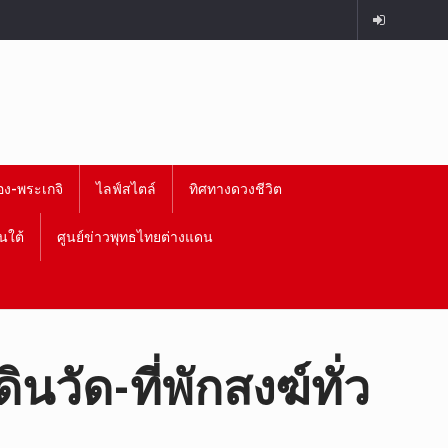
อง-พระเกจิ
ไลฟ์สไตล์
ทิศทางดวงชีวิต
นใต้
ศูนย์ข่าวพุทธไทยต่างแดน
วัด-ที่พักสงฆ์ทั่ว