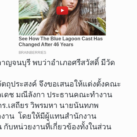
กาญจนบุรี พบว่าอำเภอศรีสวัสดิ์ มีวัด
วัตถุประสงค์ จึงขอเสนอให้แต่งตั้งคณะ
พลเดช มณีลังกา ประธานคณะทำงาน
ดร.เสถียร วิพรมหา นายนันทภพ
งาน โดยให้มีผู้แทนสำนักงาน
บหน่วยงานที่เกี่ยวข้องทั้งในส่วน