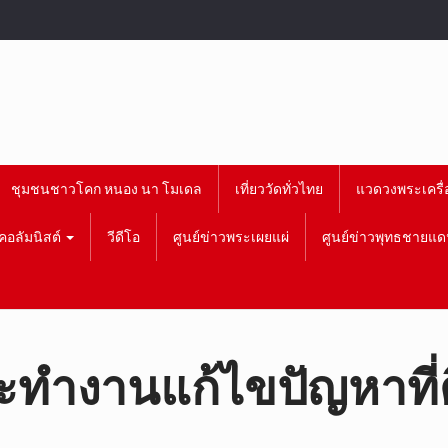
ชุมชนชาวโคก หนอง นา โมเดล
เที่ยววัดทั่วไทย
แวดวงพระเครื่
คอลัมนิสต์
วีดีโอ
ศูนย์ข่าวพระเผยแผ่
ศูนย์ข่าวพุทธชายแด
ะทำงานแก้ไขปัญหาที่ดิน