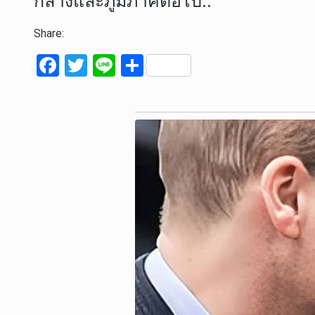
กลางและภูมิภาคต่อไป..
Share:
F
T
Li
S
a
wi
n
h
ce
tt
e
ar
b
er
e
o
o
k