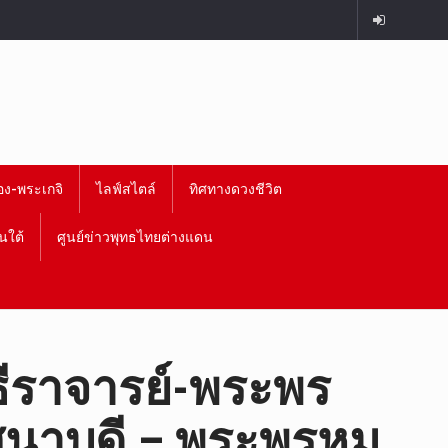
อง-พระเกจิ
ไลฟ์สไตล์
ทิศทางดวงชีวิต
นใต้
ศูนย์ข่าวพุทธไทยต่างแดน
ธีราจารย์-พระพร
สนาบดี – พระพรหม