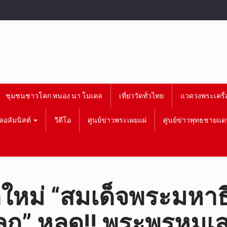
ชุมชนชาวโคก หนอง นา โมเดล
เที่ยววัดทั่วไทย
แวดวงพระเครื่
คอลัมนิสต์
วีดีโอ
ศูนย์ข่าวพระเผยแผ่
ศูนย์ข่าวพุทธชายแด
ดใหม่ “สมเด็จพระมหา
ลก” หลุด!! พระพรหมเ