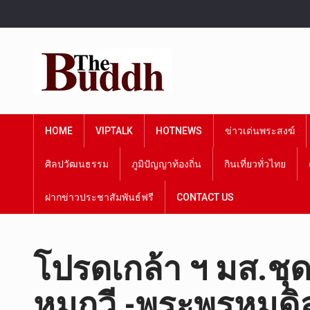
HOME
VIPTALK
HOTNEWS
ข่าวเด่นพระสงฆ์
ศิลปวัฒนธรรม
ภูมิปัญญาท้องถิ่น
กินเที่ยวทั่วไทย
ฝากข่าวประชาสัมพันธ์ฟรี
CONTACT US
โปรดเกล้า ฯ มส.ชุ
หมกวี -พระพรหมดิ