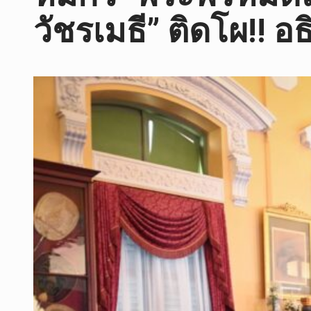
วัชรเมธี” ติดโผ!! อ