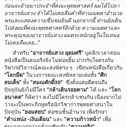
ก่อนจะย้ายมาประจำที่คณะพุทธศาสตร์ ผมได้ไปลา
อาจารย์แสวง จำได้ไม่เคยลืมคำที่ท่านเมตตาอำนวย
พรและแสดงความชื่นชมยินดี นอกจากนี้ ท่านยังเดิน
ไปส่งผมที่คณะพุทธศาสตร์อีกด้วย ความเมตตาและ
พระคุณของอาจารย์แสวง ผมตระหนักอยู่ในใจเสมอ
ไม่เคยลืมเลย…”
สำหรับ
“อาจารย์แสวง อุดมศรี”
บุคลิกเวลาสอน
หนังสือเป็นคนจริงจัง ไม่ค่อยยิ้ม ปากกับใจตรงกัน
วิพากษ์วิจารณ์คณะสงฆ์ตรง ๆ เขียนหนังสือเกี่ยวกับ
“โลกมืด”
ในวงการคณะสงฆ์หลายเล่มทั้ง
“ศึก
สมเด็จ”
ทั้ง
“สมณศักดิ์30”
ซึ่งตั้งแต่อดีตจนถึง
ปัจจุบันยังไม่มีใคร
“กล้าเดินรอยตาม”
ได้ และ
“โลก
อนาคต”
ก็คิดว่า คงไม่มีใครกล้าเช่นกัน เนื่องจากไม่
ว่าจะเป็นพระภิกษุหรือนักวิชาการพุทธศาสนาใน
ปัจจุบัน
“ยอมสยบ”
ต่อชนชั้นอำนาจ เพื่อรักษา
“ตำแหน่ง -เงินเดือน”
และ
“ความก้าวหน้า”
เพื่อ
ตนเองมากกว่ากล้าเผชิญกับ
“ความจริง”