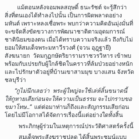
แม้ตอนหลังจอมพลสฤษดิ์ ธนะรัชต์ จะรู้สึกว่า
สิ่งที่ตนเองได้ทำลงไปนั้น เป็นการผิดพลาดอย่าง
มหันต์ เพราะหลงเชื่อพระ พบกว่าความคิดอันมุ่งมั่นที่
จะขจัดสิ่งขัดขวางการพัฒนาชาติตามอุดมการณ์
ชาตินิยมของตน เมื่อได้ทราบความจริงแล้ว ถึงกับไม่
ยอมให้สมเด็จพระมหาวีรวงศ์ (จวน อุฎฺฐายี)
สังฆนายก วัดมกุฏกษัตริยารามราชวรวิหาร เข้าพบ
พร้อมกับเปรยกับผู้ใกล้ชิดในคราวที่ล้มป่วยอย่างหนัก
และไปรักษาตัวอยู่ที่บ้านเขาสามมุข บางแสน จังหวัด
ชลบุรีว่า
“กูไม่นึกเลยว่า พระผู้ใหญ่จะใช้เล่ห์ลิ้นขนาดนี้
ให้กูหายเสียก่อนจะให้ความเป็นธรรม จะไปกราบขอ
ขมาโทษ..”
แต่ต่อมาท่านก็ถึงและสัญกรรมเสียก่อน
โดยไม่มีโอกาสได้จัดการเรื่องนี้แต่อย่างใดทั้งสิ้น
พระภิกษุผู้ร่วมในเหตุการณ์ประวัติศาสตร์ครั้งนี้
สมเด็จพระสังฆราชปลด ได้สิ้นพระชมน์แบบ