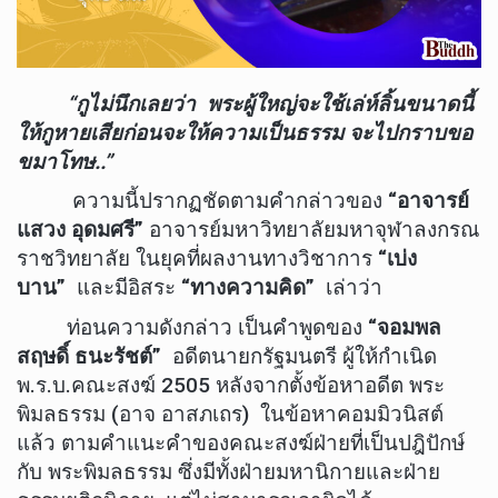
“กูไม่นึกเลยว่า พระผู้ใหญ่จะใช้เล่ห์ลิ้นขนาดนี้
ให้กูหายเสียก่อนจะให้ความเป็นธรรม จะไปกราบขอ
ขมาโทษ..”
ความนี้ปรากฏชัดตามคำกล่าวของ
“อาจารย์
แสวง อุดมศรี”
อาจารย์มหาวิทยาลัยมหาจุฬาลงกรณ
ราชวิทยาลัย ในยุคที่ผลงานทางวิชาการ
“เบ่ง
บาน”
และมีอิสระ
“ทางความคิด”
เล่าว่า
ท่อนความดังกล่าว เป็นคำพูดของ
“จอมพล
สฤษดิ์ ธนะรัชต์”
อดีตนายกรัฐมนตรี ผู้ให้กำเนิด
พ.ร.บ.คณะสงฆ์ 2505 หลังจากตั้งข้อหาอดีต พระ
พิมลธรรม (อาจ อาสภเถร) ในข้อหาคอมมิวนิสต์
แล้ว ตามคำแนะคำของคณะสงฆ์ฝ่ายที่เป็นปฎิปักษ์
กับ พระพิมลธรรม ซึ่งมีทั้งฝ่ายมหานิกายและฝ่าย