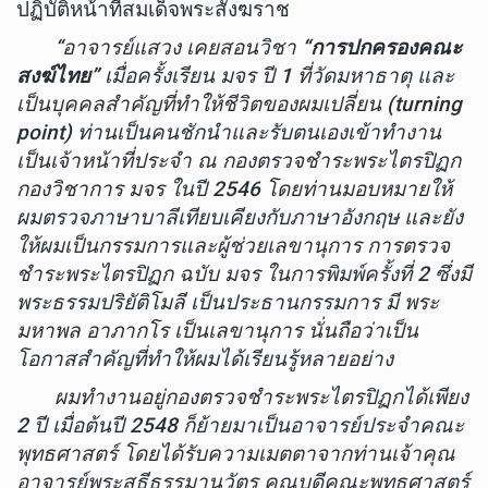
ปฏิบัติหน้าที่สมเด็จพระสังฆราช
“อาจารย์แสวง เคยสอนวิชา
“การปกครองคณะ
สงฆ์ไทย”
เมื่อครั้งเรียน มจร ปี 1 ที่วัดมหาธาตุ และ
เป็นบุคคลสำคัญที่ทำให้ชีวิตของผมเปลี่ยน (turning
point) ท่านเป็นคนชักนำและรับตนเองเข้าทำงาน
เป็นเจ้าหน้าที่ประจำ ณ กองตรวจชำระพระไตรปิฏก
กองวิชาการ มจร ในปี 2546 โดยท่านมอบหมายให้
ผมตรวจภาษาบาลีเทียบเคียงกับภาษาอังกฤษ และยัง
ให้ผมเป็นกรรมการและผู้ช่วยเลขานุการ การตรวจ
ชำระพระไตรปิฏก ฉบับ มจร ในการพิมพ์ครั้งที่ 2 ซึ่งมี
พระธรรมปริยัติโมลี เป็นประธานกรรมการ มี พระ
มหาพล อาภากโร เป็นเลขานุการ นั่นถือว่าเป็น
โอกาสสำคัญที่ทำให้ผมได้เรียนรู้หลายอย่าง
ผมทำงานอยู่กองตรวจชำระพระไตรปิฏกได้เพียง
2 ปี เมื่อต้นปี 2548 ก็ย้ายมาเป็นอาจารย์ประจำคณะ
พุทธศาสตร์ โดยได้รับความเมตตาจากท่านเจ้าคุณ
อาจารย์พระสุธีธรรมานุวัตร คณบดีคณะพุทธศาสตร์