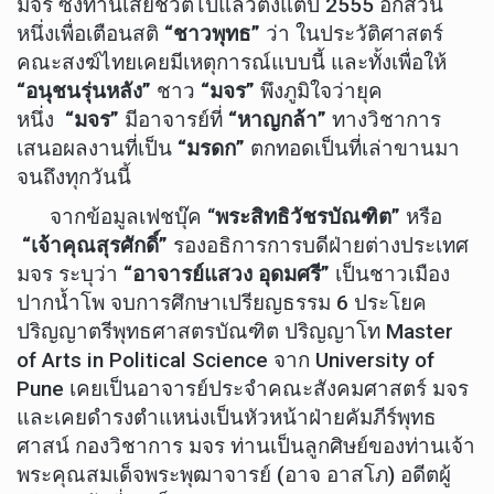
มจร ซึ่งท่านเสียชีวิตไปแล้วตั้งแต่ปี 2555 อีกส่วน
หนึ่งเพื่อเตือนสติ
“ชาวพุทธ”
ว่า ในประวัติศาสตร์
คณะสงฆ์ไทยเคยมีเหตุการณ์แบบนี้ และทั้งเพื่อให้
“อนุชนรุ่นหลัง”
ชาว
“มจร”
พึงภูมิใจว่ายุค
หนึ่ง
“มจร”
มีอาจารย์ที่
“หาญกล้า”
ทางวิชาการ
เสนอผลงานที่เป็น
“มรดก”
ตกทอดเป็นที่เล่าขานมา
จนถึงทุกวันนี้
จากข้อมูลเฟชบุ๊ค “
พระสิทธิวัชรบัณฑิต”
หรือ
“เจ้าคุณสุรศักดิ์”
รองอธิการการบดีฝ่ายต่างประเทศ
มจร ระบุว่า
“อาจารย์แสวง อุดมศรี”
เป็นชาวเมือง
ปากน้ำโพ จบการศึกษาเปรียญธรรม 6 ประโยค
ปริญญาตรีพุทธศาสตรบัณฑิต ปริญญาโท Master
of Arts in Political Science จาก University of
Pune เคยเป็นอาจารย์ประจำคณะสังคมศาสตร์ มจร
และเคยดำรงตำแหน่งเป็นหัวหน้าฝ่ายคัมภีร์พุทธ
ศาสน์ กองวิชาการ มจร ท่านเป็นลูกศิษย์ของท่านเจ้า
พระคุณสมเด็จพระพุฒาจารย์ (อาจ อาสโภ) อดีตผู้