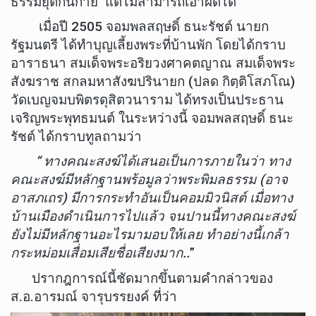
ธรรมยุติกนิกาย แต่ไม่สามารถเอาผิดได้
เมื่อปี 2505 จอมพลสฤษดิ์ ธนะรัชต์ นายก
รัฐมนตรี ได้ทำบุญเลี้ยงพระที่บ้านพัก โดยได้กราบ
อาราธนา สมเด็จพระอริยวงศาคตญาณ สมเด็จพระ
สังฆราช สกลมหาสังฆปรินายก (ปลด กิตฺติโสภโณ)
วัดเบญจมบพิตรดุสิตวนาราม ได้ทรงเป็นประธาน
เจริญพระพุทธมนต์ ในระหว่างนี้ จอมพลสฤษดิ์ ธนะ
รัชต์ ได้กราบทูลถามว่า
“ ทางคณะสงฆ์ได้เสนอเป็นการภายในว่า ทาง
คณะสงฆ์มีหลักฐานพร้อมูลว่าพระพิมลธรรม (อาจ
อาสภเถร) มีการกระทำอันเป็นคอมมิวนิสต์ เมื่อทาง
บ้านเมืองดำเนินการไปแล้ว จนปานนี้ทางคณะสงฆ์
ยังไม่มีหลักฐานอะไรมามอบให้เลย ทำอย่างนี้เกล้า
กระหม่อมเสื่อมเสียชื่อเสียงมาก..
”
ปรากฎการณ์นี้ชัดมากขึ้นตามคำกล่าวของ
ส.อ.อารมณ์ จารุบรรยงค์ ที่ว่า