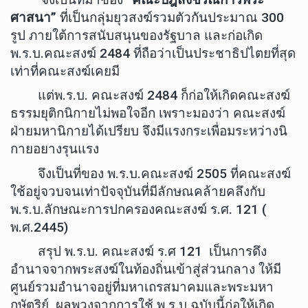
ศาสนา”
ที่เป็นกลุ่มยุวสงฆ์รวมตัวกันประมาณ 300
รูป ภายใต้การสนับสนุนของรัฐบาล และก่อเกิด
พ.ร.บ.คณะสงฆ์ 2484 ที่ถือว่าเป็นประชาธิปไตยที่สุด
เท่าที่คณะสงฆ์เคยมี
แต่พ.ร.บ. คณะสงฆ์ 2484 ก็ก่อให้เกิดคณะสงฆ์
ธรรมยุติกนิกายไม่พอใจอีก เพราะมองว่า คณะสงฆ์
ฝ่ายมหานิกายได้เปรียบ จึงมีแรงกระเพื่อมระหว่างนิ
กายอยางรุนแรง
จึงเป็นที่ของ พ.ร.บ.คณะสงฆ์ 2505 ที่คณะสงฆ์
ใช้อยู่จวบจนเท่าปัจจุบันที่มีลักษณคล้ายคลึงกับ
พ.ร.บ.ลักษณะการปกครองคณะสงฆ์ ร.ศ. 121 (
พ.ศ.2445)
สรุป พ.ร.บ. คณะสงฆ์ ร.ศ 121 เป็นการดึง
อำนาจจากพระสงฆ์ในท้องถิ่นเข้าสู่ส่วนกลาง ให้มี
ศูนย์รวมอำนาจอยู่ที่มหาเถรสมาคมและพระมหา
กษัตริย์ ผลพวงจากการใช้ พ.ร.บ.ฉบับนี้ก่อให้เกิด