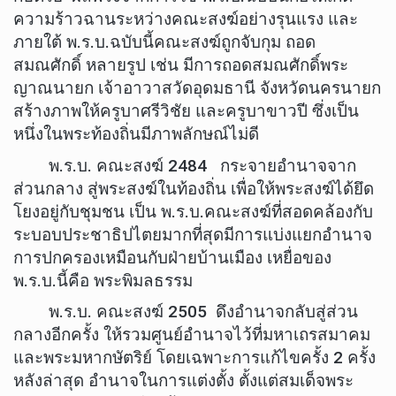
ความร้าวฉานระหว่างคณะสงฆ์อย่างรุนแรง และ
ภายใต้ พ.ร.บ.ฉบับนี้คณะสงฆ์ถูกจับกุม ถอด
สมณศักดิ์ หลายรูป เช่น มีการถอดสมณศักดิ์พระ
ญาณนายก เจ้าอาวาสวัดอุดมธานี จังหวัดนครนายก
สร้างภาพให้ครูบาศรีวิชัย และครูบาขาวปี ซึ่งเป็น
หนึ่งในพระท้องถิ่นมีภาพลักษณ์ไม่ดี
พ.ร.บ. คณะสงฆ์ 2484 กระจายอำนาจจาก
ส่วนกลาง สู่พระสงฆ์ในท้องถิ่น เพื่อให้พระสงฆ์ได้ยึด
โยงอยู่กับชุมชน เป็น พ.ร.บ.คณะสงฆ์ที่สอดคล้องกับ
ระบอบประชาธิปไตยมากที่สุดมีการแบ่งแยกอำนาจ
การปกครองเหมือนกับฝ่ายบ้านเมือง เหยื่อของ
พ.ร.บ.นี้คือ พระพิมลธรรม
พ.ร.บ. คณะสงฆ์ 2505 ดึงอำนาจกลับสู่ส่วน
กลางอีกครั้ง ให้รวมศูนย์อำนาจไว้ที่มหาเถรสมาคม
และพระมหากษัตริย์ โดยเฉพาะการแก้ไขครั้ง 2 ครั้ง
หลังล่าสุด อำนาจในการแต่งตั้ง ตั้งแต่สมเด็จพระ