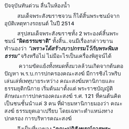
ปัจจุบันทันด่วน ลื่นในห้องน้ำ
สมเด็จพระสังฆราชจวน ก็ได้สิ้นพระชนม์จาก
อุบัติเหตุทางรถยนต์ ในปี 2514
สรุปสมเด็จพระสังฆราชทั้ง 2 พระองค์สิ้นพระ
ชมน์
“ผิดธรรมชาติ”
ทั้งสิ้น..จนมีเรื่องกล่าวขาน
ทำนองว่า
“เพราะได้สร้างบาปกรรมไว้กับพระพิมล
ธรรม”
จริงหรือไม่ ไม่มีอะไรเป็นเครื่องพิสูจน์ได้
ความขัดแย้งทั้งหมดทั้งมวลล้วนเกิดจากต้นตอ
ปัญหา พ.ร.บ.การปกครองคณะสงฆ์ มีการชิงไวพริบ
เล่นเล่ห์เพทุบายระหว่าง คณะสงฆ์มหานิกายและ
ธรรมยุติกนิกาย เริ่มต้นมาตั้งแต่ พระราชบัญญัติ
ลักษณะการปกครองคณะสงฆ์ ร.ศ. 121 ที่คนต้นคิด
เป็นชนชั้นนำแค่ 3 คน ที่ฝ่ายมหานิกายมองว่า คณะ
สงฆ์ ธรรมยุตเอาเปรียบ โดยเฉพาะตำแหน่งทาง
ปกครอง การบริหารคณะสงฆ์
จึงเป็นที่มาของ
“คณะปฎิสังขรณ์การพระ