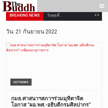
BREAKING NEWS
วันพุธที่ …
วันที่ 4 ส…
วัน:
21 กันยายน 2022
วันจันทร์ท…
วันที่ 3 ก…
บทวิเคราะห…
วันที่ 3 ส…
หลังจากราช…
HOTNEWS
ฉับพลัน!! …
กมธ.ศาสนาฯสภาฯร่วมมุทิตาจิต
โอกาส “ผอ.พศ.-อธิบดีกรมศิลปากร”
การประกาศใ…