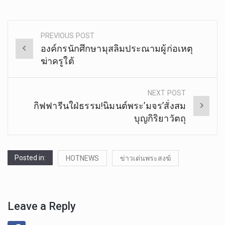
PREVIOUS POST
Post
องค์กรนักศึกษามุสลิมประณามผู้ก่อเหตุ
navigation
ฆ่าครูใต้
NEXT POST
กิฟฟารีนใฝ่ธรรม!นิมนต์พระ’มจร’สั่งสม
บุญกิริยาวัตถุ
Posted in:
HOTNEWS
ข่าวเด่นพระสงฆ์
Leave a Reply