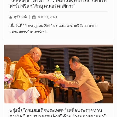
ฟาร์มฟรีแก่”ภิกษุ คนแก่ คนพิการ”
อุทัย มณี
ก.ค. 11, 2021
เมื่อวันที่ 11 กรกฎาคม 2564 ดร.ณพลเดช มณีลังกา นายก
สมาคมการบินนภารักษ์…
พรุ่งนี้!! “กรมสมเด็จพระเทพฯ” เสด็จพระราชทาน
รางวัล “เสาเสมาธรรมจักร” ด้าน “กรมการศาสนา”