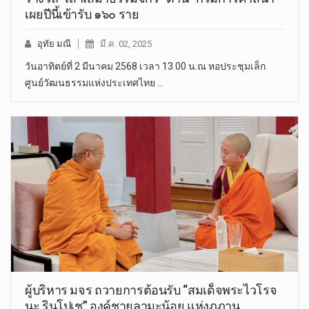
เผยปีนี้เข้ารับ ๑๖๐ ราย
อุทัย มณี
มี.ค. 02, 2025
วันอาทิตย์ที่ 2 มีนาคม 2568 เวลา 13.00 น.ณ หอประชุมเล็ก
ศูนย์วัฒนธรรมแห่งประเทศไทย …
ผู้บริหาร มจร ถวายการต้อนรับ “สมเด็จพระไวโรจ
นะ รินโปเช” องค์ชายลามะน้อย แห่งภูฎาน