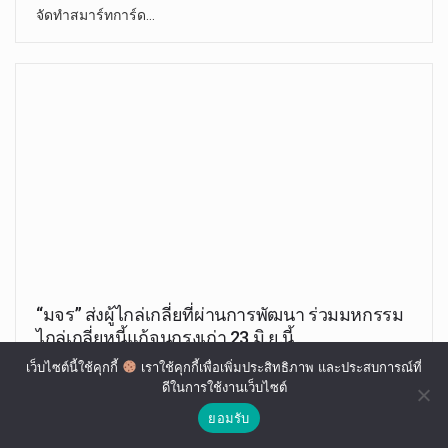
จัดทำสมาร์ทการ์ด…
“มจร” ส่งผู้ไกล่เกลี่ยที่ผ่านการพัฒนา ร่วมมหกรรม
ไกล่เกลี่ยหนี้แก้จนกรุงเก่า 23 มิ.ย.นี้
เว็บไซต์นี้ใช้คุกกี้
เราใช้คุกกี้เพื่อเพิ่มประสิทธิภาพ และประสบการณ์ที่
อุทัย มณี
มิ.ย. 14, 2022
ดีในการใช้งานเว็บไซต์
วันอังคารที่ 14 มิถุนายน 2565 พระปราโมทย์ วาทโกวิโท,ดร.
ยอมรับ
อาจารย์หลักสูตรสันติศึกษา…