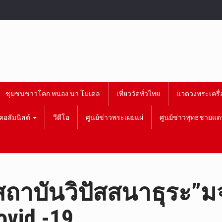
ชุมชนชาวโคก หนอง นา โมเดล
เที่ยววัดทั่วไทย
แวดวงพระเครื่
คอลัมนิสต์
วีดีโอ
ศูนย์ข่าวพระเผยแผ่
ศูนย์ข่าวพุทธชายแด
! สถาบันวิปัสสนาธุระ
ovid -19