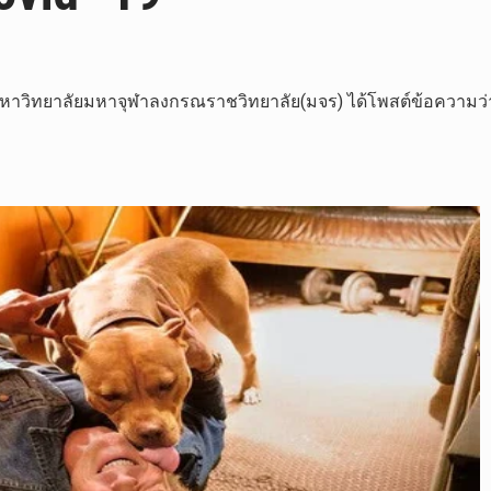
ร.” มหาวิทยาลัยมหาจุฬาลงกรณราชวิทยาลัย(มจร) ได้โพสต์ข้อควา