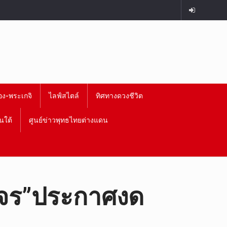
อง-พระเกจิ
ไลฟ์สไตล์
ทิศทางดวงชีวิต
นใต้
ศูนย์ข่าวพุทธไทยต่างแดน
”มจร”ประกาศงด