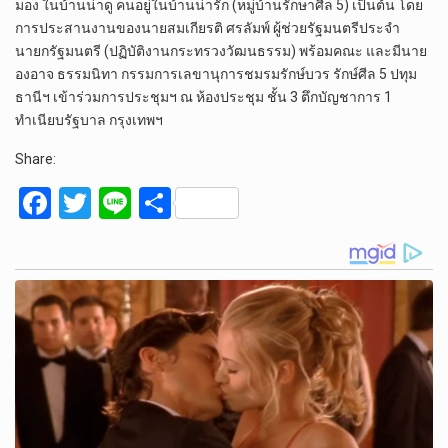
มอง ในบ้านน่าดู คนอยู่ในบ้านน่ารัก (หมู่บ้านรักษาศีล 5) เป็นต้น โดย
การประสานงานของนายสมเกียรติ ศรลัมพ์ ผู้ช่วยรัฐมนตรีประจำ
นายกรัฐมนตรี (ปฏิบัติงานกระทรวงวัฒนธรรม) พร้อมคณะ และมีนาย
องอาจ ธรรมนิทา กรรมการเลขานุการชมรมรักษ์บวร รักษ์ศีล 5 ปทุม
ธานีฯ เข้าร่วมการประชุมฯ ณ ห้องประชุม ชั้น 3 ตึกบัญชาการ 1
ทำเนียบรัฐบาล กรุงเทพฯ
Share:
F
T
Li
S
a
wi
n
h
ce
tt
e
ar
b
er
e
o
o
k