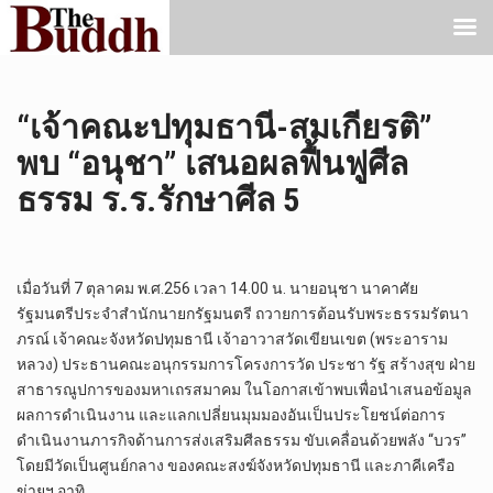
“เจ้าคณะปทุมธานี-สมเกียรติ”
พบ “อนุชา” เสนอผลฟื้นฟูศีล
ธรรม ร.ร.รักษาศีล 5
เมื่อวันที่ 7 ตุลาคม พ.ศ.256 เวลา 14.00 น. นายอนุชา นาคาศัย
รัฐมนตรีประจำสำนักนายกรัฐมนตรี ถวายการต้อนรับพระธรรมรัตนา
ภรณ์ เจ้าคณะจังหวัดปทุมธานี เจ้าอาวาสวัดเขียนเขต (พระอาราม
หลวง) ประธานคณะอนุกรรมการโครงการวัด ประชา รัฐ สร้างสุข ฝ่าย
สาธารณูปการของมหาเถรสมาคม ในโอกาสเข้าพบเพื่อนำเสนอข้อมูล
ผลการดำเนินงาน และแลกเปลี่ยนมุมมองอันเป็นประโยชน์ต่อการ
ดำเนินงานภารกิจด้านการส่งเสริมศีลธรรม ขับเคลื่อนด้วยพลัง “บวร”
โดยมีวัดเป็นศูนย์กลาง ของคณะสงฆ์จังหวัดปทุมธานี และภาคีเครือ
ข่ายฯ อาทิ