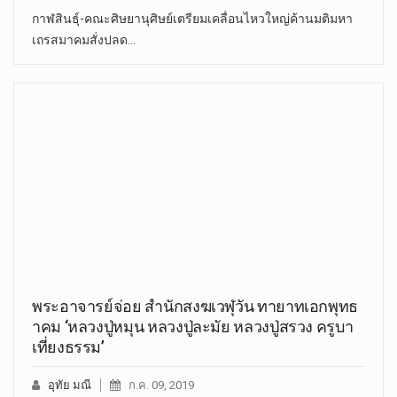
กาฬสินธุ์-คณะศิษยานุศิษย์เตรียมเคลื่อนไหวใหญ่ค้านมติมหา
เถรสมาคมสั่งปลด…
พระอาจารย์จ่อย สำนักสงฆเวฬุวัน ทายาทเอกพุทธ
าคม ‘หลวงปู่หมุน หลวงปู่ละมัย หลวงปู่สรวง ครูบา
เที่ยงธรรม’
อุทัย มณี
ก.ค. 09, 2019