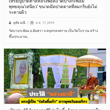
เหรียญปาดตาลหลวงพ่อคง วัดบางกะพ้อม
พุทธคุณ’เหนียว’ ขนาดมีดปาดตาลที่คมกริบยังไม่
ระคายผิว
อุทัย มณี
ม.ค. 17, 2019
วัดบางกะพ้อม อ.อัมพวา จ.สมุทรสงคราม เป็นวัดโบราณ สร้าง
ขึ้นประมาณ…