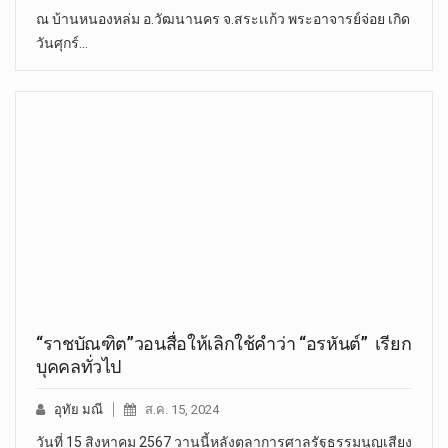
ณ บ้านหนองหล่ม อ.วัฒนานคร จ.สระเเก้ว พระอาจารย์จ่อย เกิด
วันศุกร์…
“ราชบัณฑิต”วอนสื่อให้เลิกใช้คำว่า “อรหันต์” เรียก
บุคคลทั่วไป
อุทัย มณี
ส.ค. 15, 2024
วันที่ 15 สิงหาคม 2567 วานนี้หลังตุลาการศาลรัฐธรรมนูญเสียง