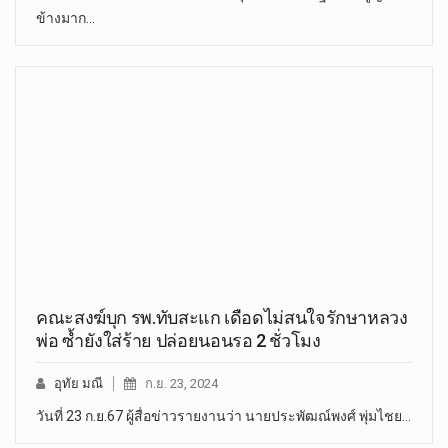
ข้างมาก…
คณะสงฆ์บุก รพ.ทับสะแก เดือดไม่สนใจรักษาหลวง
พ่อ ซ้ำยังใส่ร้าย ปล่อยนอนรอ 2 ชั่วโมง
อุทัย มณี
ก.ย. 23, 2024
วันที่ 23 ก.ย.67 ผู้สื่อข่าวรายงานว่า นายประพัฒณ์พงศ์ พุ่มไชย…