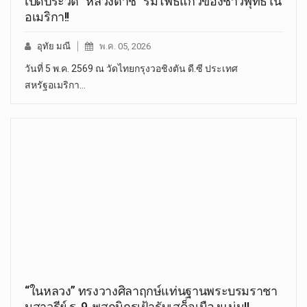
เปิดประวัติ “หลวงตาชี” ร่มโพธิ์แก้วของชาวพุทธใน
อเมริกา!!
อุทัย มณี
พ.ค. 05, 2026
วันที่ 5 พ.ค. 2569 ณ วัดไทยกรุงวอชิงตัน ดี.ซี ประเทศ
สหรัฐอเมริกา…
“ในหลวง” ทรงวางศิลาฤกษ์แท่นฐานพระบรมราชา
นุสาวรีย์ ร. 9 พสกนิกรเฝ้ารับเสด็จเนืองแน่น!!