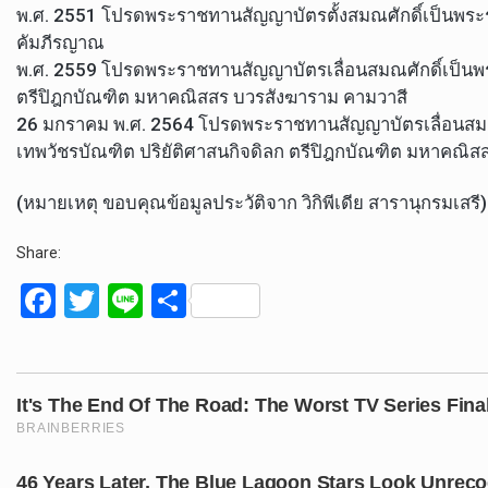
พ.ศ. 2551 โปรดพระราชทานสัญญาบัตรตั้งสมณศักดิ์เป็นพระร
คัมภีรญาณ
พ.ศ. 2559 โปรดพระราชทานสัญญาบัตรเลื่อนสมณศักดิ์เป็นพระ
ตรีปิฎกบัณฑิต มหาคณิสสร บวรสังฆาราม คามวาสี
26 มกราคม พ.ศ. 2564 โปรดพระราชทานสัญญาบัตรเลื่อนสมณศ
เทพวัชรบัณฑิต ปริยัติศาสนกิจดิลก ตรีปิฎกบัณฑิต มหาคณิส
(หมายเหตุ ขอบคุณข้อมูลประวัติจาก วิกิพีเดีย สารานุกรมเสรี)
Share:
F
T
Li
S
a
wi
n
h
ce
tt
e
ar
b
er
e
o
o