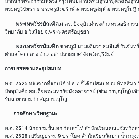
ปากน้ำ พระอารามหลวง กรุงเทพมหานคร มีฐานานุศักดิ์ตั้งฐานา
พระครูวินัยธร ๑ พระครูสังฆรักษ์ ๑ พระครูสมุห์ ๑ พระครูใบฎี
พระเทพวัชรบัณฑิต
,ศ.ดร. ปัจจุบันดำรงตำแหน่งอธิกา
วิทยาลัย อ.วังน้อย จ.พระนครศรีอยุธยา
พระเทพวัชรบัณฑิต
ชาตภูมิ นามเดิมว่า สมจินต์ วันจันทร์
ตำบลโคกกลาง อำเภอลำปลายมาศ จังหวัดบุรีรัมย์
การบรรพชาและอุปสมบท
พ.ศ. 2525 หลังจากที่สอบได้ ป.ธ.7 ก็ได้อุปสมบท ณ พัทธสีมา
ปัจจุบันคือ สมเด็จพระมหารัชมังคลาจารย์ (ช่วง วรปุญฺโญ) เจ
รับฉายานามว่า สมฺมาปญฺโญ
การศึกษา/วิทยฐานะ
พ.ศ. 2514 นักธรรมชั้นเอก วัดเสาไห้ สำนักเรียนคณะจังหวัดสร
พ.ศ. 2528 เปรียญธรรม 9 ประโยค สำนักเรียนวัดปากน้ำ กรุง