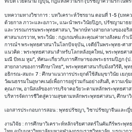
ทิเบต เวียดนาม ญี่ปุ่น, กฎแห่งความรัก (ปรัชญาความรักในพ
บทความทางวิชาการ : บทวิเคราะห์วัชรยาน ตอนที่ 1-5 (บทค
ด้วยกาล ภาวะและอภาวะ, แนะนำพระวินัยปิฎก, ปรัชญามาธยม
และวรรณกรรมพระพุทธศาสนา, วิพากษ์ทางสายกลางของอริสโ
ศาสนาเถรวาท, พระวินัย : กฎเกณฑ์และคุณค่าทางสังคม กำเ
การณ์ฯ พระพุทธศาสนาในโลกปัจจุบัน, เจดีย์ในพระพุทธ-ศาสนา
แนวคิด : พระพุทธศาสนาสำหรับโลกหลังยุคใหม่, พระพุทธศาส
มณี ปัทเม หูม”, ทัศนะเกี่ยวกับการศึกษาของพระธรรมปิฎก (ป.อ
สายกลางของการศึกษาไทย”, พระพุทธศาสนากับมังสวิรัติ, พุ
อธิกรณ-สมถะ 7 : ศึกษาแนวการประยุกต์ใช้สัมมุขาวินัย เยภุ
วัฒนธรรมในอุษาคเนย์เพื่อการอยู่ร่วมกันอย่างสันติ, ความเข
คุณภาพ, อานิสงส์ของการบริจาคอวัยวะตามหลักพระพุทธศาสน
บริหารจัดการชีวิตสู่ความสุขตามหลักพระพุทธศาสนา, ศึกษา
เอกสารประกอบการสอน : พุทธปรัชญา, วิชาปรัชญาจีนและญี่ปุ่
งานวิจัย : การศึกษาวิเคราะห์หลักจริยศาสตร์ในคัมภีร์พระ
ไทย ฉบับมหาวิทยาลัยมหาจุฬาลงกรณราชวิทยาลัย, บูรณาการพ