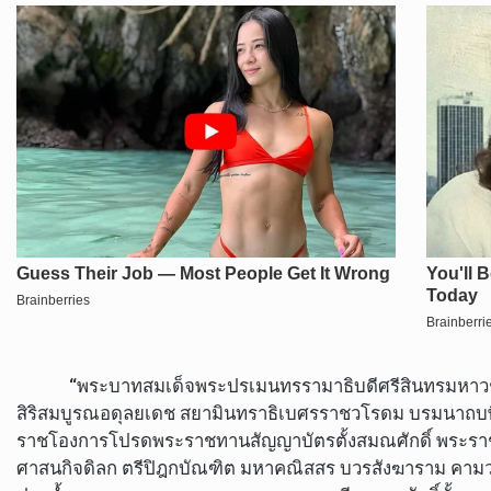
“พระบาทสมเด็จพระปรเมนทรรามาธิบดีศรีสินทรมหาวชิรา
สิริสมบูรณอดุลยเดช สยามินทราธิเบศรราชวโรดม บรมนาถบพิต
ราชโองการโปรดพระราชทานสัญญาบัตรตั้งสมณศักดิ์ พระราชปริ
ศาสนกิจดิลก ตรีปิฎกบัณฑิต มหาคณิสสร บวรสังฆาราม คามว