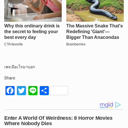
เพจ.มีอะไรมาบอก
Share:
F
T
Li
S
a
wi
n
h
ce
tt
e
ar
b
er
e
o