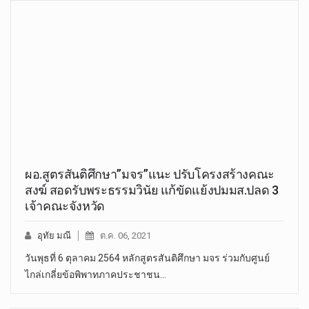
ผอ.สูตรสันติศึกษา”มจร”แนะ ปรับโครงสร้างคณะ
สงฆ์ สอดรับพระธรรมวินัย แก้ขัดแย้งปมมส.ปลด 3
เจ้าคณะจังหวัด
อุทัย มณี
ต.ค. 06, 2021
วันพุธที่ 6 ตุลาคม 2564 หลักสูตรสันติศึกษา มจร ร่วมกับศูนย์
ไกล่เกลี่ยข้อพิพาทภาคประชาชน…