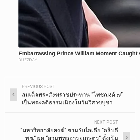
PREVIOUS POST
Post
สมเด็จพระสังฆราชประทาน “โพชฌงค์ ๗”
navigation
เป็นพระคติธรรมเนื่องในวันวิสาขบูชา
NEXT POST
“มหาวิทยาลัยสงฆ์” ขานรับไอเดีย “อธิบดี
พช.” ผุด “สวนพุทธอารยเกษตร” ตั้งเป็น