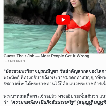
“บัตรอวยพรวิสาขบุรณมีบูชา วันสําคัญสากลของโล
พระหัตถ์ ที่ทรงอธิบายถึง พระราชมรดกทางปัญญาที
รัชกาลที่ ๙ ได้พระราชทานไว้ก็คือ แนวพระราชดำริเรื่
พระบาทสมเด็จพระเจ้าอยู่หัว ทรงอธิบายเพิ่มเติมว่า 
ว่า
“ความพอเพียง เป็นกิจอันประเสริฐ” (สนฺตุฏฺฐี เสฏฺฐกิ