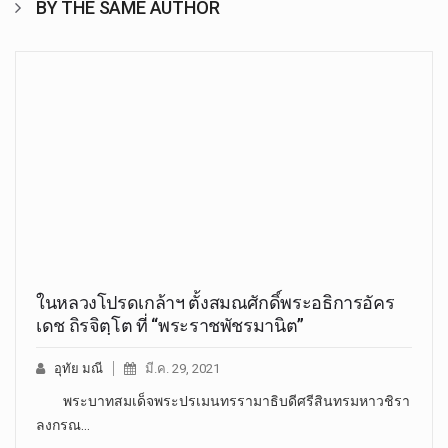
BY THE SAME AUTHOR
ในหลวงโปรดเกล้าฯ ตั้งสมณศักดิ์พระอธิการอัคร
เดช ถิรจิตฺโต ที่ “พระราชพัชรมานิต”
อุทัย มณี
มี.ค. 29, 2021
พระบาทสมเด็จพระปรเมนทรรามาธิบดีศรีสินทรมหาวชิรา
ลงกรณ…