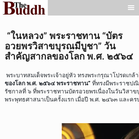
“ในหลวง” พระราชทาน “บัตร
อวยพรวิสาขบุรณมีบูชา” วัน
สําคัญสากลของโลก พ.ศ. ๒๕๖๔
พระบาทสมเด็จพระเจ้าอยู่หัว ทรงพระกรุณาโปรดเกล
ของโลก พ.ศ. ๒๕๖๔ พระราชทาน”
ที่ทรงมีพระราชปณ
รัชกาลที่ ๖ ที่พระราชทานบัตรอวยพรเนื่องในวันวิสาข
พระพุทธศาสนาเป็นครั้งแรก เมื่อปี พ.ศ. ๒๔๖๓ และครบ