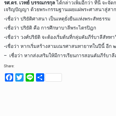
รศ.ดร. เวทย์ บรรณกรกุล
ได้กล่าวเพิ่มอีกว่า ที่นี่ 
เจริญปัญญา ด้วยพระกรรมฐานเผยแผ่พระศาสนาสู่สากล 
-เชื่อว่า ปริยัติศาสนา เป็นเหตุยั่งยืนแห่งพระสัทธรรม
-เชื่อว่า ปริยัติ คือ การศึกษาบาลีพระไตรปิฎก
-เชื่อว่า วงศ์ปริยัติ จะต้องเริ่มต้นที่กลุ่มคัมภีร์บาลีสั
-เชื่อว่า หากเริ่มสร้างสามเณรศาสนทายาทในปีนี้ อีก
– เชื่อว่า หากส่งเสริมให้มีการเรียนการสอนคัมภีร์
Share:
F
T
Li
S
a
wi
n
h
ce
tt
e
ar
b
er
e
o