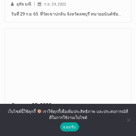
อุทัย มณี
ก.ย. 29, 2022
วันที่ 29 ก.ย. 65 ที่วัดเขาปกล้น จังหวัดลพบุรี​ ทนายอนันต์ชัย…
ธันวาคม 25, 2022
เว็บไซต์นี้ใช้คุกกี้
เราใช้คุกกี้เพื่อเพิ่มประสิทธิภาพ และประสบการณ์ที่
ดีในการใช้งานเว็บไซต์
อุทัย มณี
ธ.ค. 25, 2022
ยอมรับ
ปลัดกระทรวงมหาดไทย เผยพี่น้องประชาชนทุกศาสนิกทุกพื้นที่
ทั่วประเทศ…