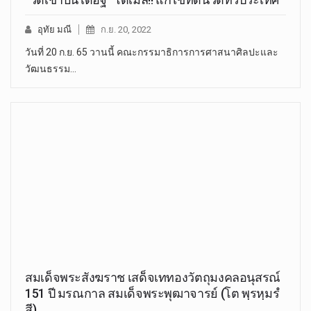
อุทัย มณี
ก.ย. 20, 2022
วันที่ 20 ก.ย. 65 วานนี้ คณะกรรมาธิการการศาสนาศิลปะและ
วัฒนธรรม…
สมเด็จพระสังฆราช เสด็จเททองวัตถุมงคลอนุสรณ์
151 ปี มรณกาล สมเด็จพระพุฒาจารย์ (โต พฺรหฺมรํ
สี)