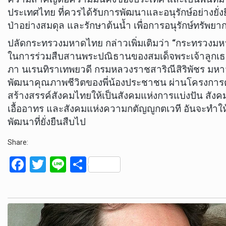
ประเทศไทย ที่ควรได้รับการพัฒนาและอนุรักษ์อย่างยั่งยืน
ป่าอย่างสมดุล และรักษาต้นน้ำ เพื่อการอนุรักษ์ทรัพย
ปลัดกระทรวงมหาดไทย กล่าวเพิ่มเติมว่า “กระทรวงมหา
ในการร่วมสืบสานพระปณิธานของสมเด็จพระเจ้าลูกเธอ 
ภา นเรนทิราเทพยวดี กรมหลวงราชสาริณีสิริพัชร มห
พัฒนาคุณภาพชีวิตของพี่น้องประชาชน ผ่านโครงการต
สร้างสรรค์สังคมไทยให้เป็นสังคมแห่งการแบ่งปัน สังค
เอื้ออาทร และสังคมแห่งความกตัญญูกตเวที อันจะทำใ
พัฒนาที่ยั่งยืนสืบไป
Share:
F
T
Li
S
a
wi
n
h
ce
tt
e
ar
b
er
e