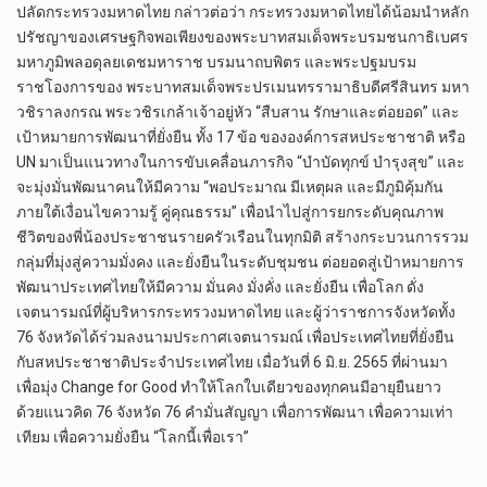
ปลัดกระทรวงมหาดไทย กล่าวต่อว่า กระทรวงมหาดไทยได้น้อมนำหลัก
ปรัชญาของเศรษฐกิจพอเพียงของพระบาทสมเด็จพระบรมชนกาธิเบศร
มหาภูมิพลอดุลยเดชมหาราช บรมนาถบพิตร และพระปฐมบรม
ราชโองการของ พระบาทสมเด็จพระปรเมนทรรามาธิบดีศรีสินทร มหา
วชิราลงกรณ พระวชิรเกล้าเจ้าอยู่หัว “สืบสาน รักษาและต่อยอด” และ
เป้าหมายการพัฒนาที่ยั่งยืน ทั้ง 17 ข้อ ขององค์การสหประชาชาติ หรือ
UN มาเป็นแนวทางในการขับเคลื่อนภารกิจ “บำบัดทุกข์ บำรุงสุข” และ
จะมุ่งมั่นพัฒนาคนให้มีความ “พอประมาณ มีเหตุผล และมีภูมิคุ้มกัน
ภายใต้เงื่อนไขความรู้ คู่คุณธรรม” เพื่อนำไปสู่การยกระดับคุณภาพ
ชีวิตของพี่น้องประชาชนรายครัวเรือนในทุกมิติ สร้างกระบวนการรวม
กลุ่มที่มุ่งสู่ความมั่งคง และยั่งยืนในระดับชุมชน ต่อยอดสู่เป้าหมายการ
พัฒนาประเทศไทยให้มีความ มั่นคง มั่งคั่ง และยั่งยืน เพื่อโลก ดั่ง
เจตนารมณ์ที่ผู้บริหารกระทรวงมหาดไทย และผู้ว่าราชการจังหวัดทั้ง
76 จังหวัดได้ร่วมลงนามประกาศเจตนารมณ์ เพื่อประเทศไทยที่ยั่งยืน
กับสหประชาชาติประจำประเทศไทย เมื่อวันที่ 6 มิ.ย. 2565 ที่ผ่านมา
เพื่อมุ่ง Change for Good ทำให้โลกใบเดียวของทุกคนมีอายุยืนยาว
ด้วยแนวคิด 76 จังหวัด 76 คำมั่นสัญญา เพื่อการพัฒนา เพื่อความเท่า
เทียม เพื่อความยั่งยืน “โลกนี้เพื่อเรา”