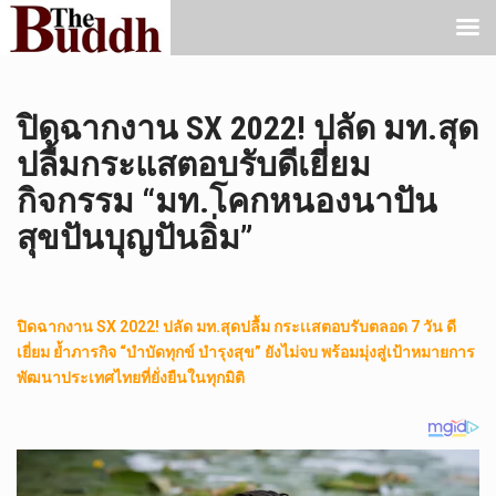
ปิดฉากงาน SX 2022! ปลัด มท.สุด
ปลื้มกระแสตอบรับดีเยี่ยม
กิจกรรม “มท.โคกหนองนาปัน
สุขปันบุญปันอิ่ม”
ปิดฉากงาน SX 2022! ปลัด มท.สุดปลื้ม กระเเสตอบรับตลอด 7 วัน ดี
เยี่ยม ย้ำภารกิจ “บำบัดทุกข์ บำรุงสุข” ยังไม่จบ พร้อมมุ่งสู่เป้าหมายการ
พัฒนาประเทศไทยที่ยั่งยืนในทุกมิติ