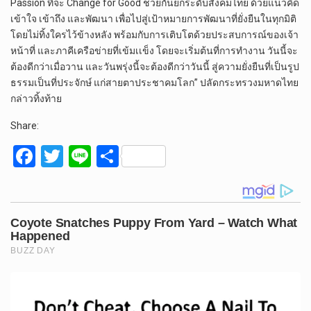
Passion ที่จะ Change for Good ช่วยกันยกระดับสังคมไทย ด้วยแนวคิด
เข้าใจ เข้าถึง และพัฒนา เพื่อไปสู่เป้าหมายการพัฒนาที่ยั่งยืนในทุกมิติ
โดยไม่ทิ้งใครไว้ข้างหลัง พร้อมกับการเติบโตด้วยประสบการณ์ของเจ้า
หน้าที่ และภาคีเครือข่ายที่เข้มเเข็ง โดยจะเริ่มต้นที่การทำงาน วันนี้จะ
ต้องดีกว่าเมื่อวาน และวันพรุ่งนี้จะต้องดีกว่าวันนี้ สู่ความยั่งยืนที่เป็นรูป
ธรรมเป็นที่ประจักษ์ แก่สายตาประชาคมโลก” ปลัดกระทรวงมหาดไทย
กล่าวทิ้งท้าย
Share:
F
T
Li
S
a
wi
n
h
ce
tt
e
ar
b
er
e
o
o
k