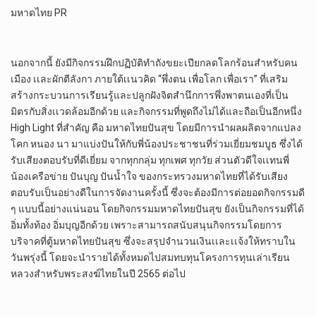
มหาดไทย PR
นอกจากนี้ ยังมีกิจกรรมฝึกปฏิบัติทำถังขยะเปียกลดโลกร้อนสำหรับคน
เมือง เเละผักตีลังกา ภายใต้เเนวคิด “พึ่งตน เพื่อโลก เพื่อเรา” ที่เสริม
สร้างกระบวนการเรียนรู้และปลูกฝังจิตสำนึกการพึ่งพาตนเองที่เป็น
มิตรกับสิ่งเเวดล้อมอีกด้วย และกิจกรรมที่พูดถึงไม่ได้และถือเป็นอีกหนึ่ง
High Light ที่สำคัญ คือ มหาดไทยปันสุข โดยมีการนำผลผลิตจากแปลง
โคก หนอง นา มาแบ่งปันให้กับพี่น้องประชาชนที่ร่วมเยี่ยมชมบูธ ซึ่งได้
รับเสียงตอบรับที่ดีเยี่ยม จากทุกกลุ่ม ทุกเพศ ทุกวัย ส่วนตัวดีใจเเทนพี่
น้องเครือข่าย ปันบุญ ปันน้ำใจ ของกระทรวงมหาดไทยที่ได้รับเสียง
ตอบรับเป็นอย่างดีในการจัดงานครั้งนี้ ซึ่งจะต้องมีการต่อยอดกิจกรรมดี
ๆ แบบนี้อย่างแน่นอน โดยกิจกรรมมหาดไทยปันสุข ยังเป็นกิจกรรมที่ได้
อิ่มทั้งท้อง อิ่มบุญอีกด้วย เพราะสามารถสนับสนุนกิจกรรมโดยการ
บริจาคที่ตู้มหาดไทยปันสุข ซึ่งจะสรุปจำนวนเงินเเละเเจ้งให้ทราบใน
วันพรุ่งนี้ โดยจะนำรายได้ทั้งหมดไปสมทบทุนโครงการทุนเล่าเรียน
หลวงสำหรับพระสงฆ์ไทยในปี 2565 ต่อไป