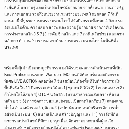
การประชุมแห่งชาติสิริกิติ์ ซึ่งภายในงานมีนิทรรศการที่เกี่ยวกับความ
ยั่งยืนที่เป็นความรู้เเละเป็นประโยชน์มากมาย จากทั้งหน่วยงานภาครัฐ
และภาคเอกชน รวมถึงหน่วยงานระหว่างประเทศ โดยตลอด 7 วันที่
ผ่านมานี้ ที่บูธของกระทรวงมหาดไทยได้จัดกิจกรรมทั้งหมด 4 กิจกรรม
อัดแน่นไปด้วย ความสนุก สาระ และความรู้มากมาย จากภาคีเครือข่าย
การทำงานกลไก 3 5 7 (3 ระดับ 5 กลไก และ 7 ภาคีเครือข่าย) และตาม
หลักการทำงาน “บวร บรม ครบ” ของกระทรวงมหาดไทย ในพื้นที่ทั่ว
ประเทศ
พร้อมทั้งผู้เข้าเยี่ยมชมบูธกิจกรรม ยังได้รับชมผลการดำเนินงานที่เป็น
Best Pratice ผ่านระบบ Warroom MOI บนดิจิทัลบอร์ด และกิจกรรม
พิเศษ LIVE ACTION ตลอดทั้ง 7 วัน เสมือนได้ลงพื้นที่ไปทำกิจกรรมใน
พื้นที่จริง ใน 11 กิจกรรมเด่น ได้แก่ 1) ชุมชน SDGs 2) โคก หนอง นา 3)
ผ้าไทยใส่ให้สนุก 4) OTOP นวัตวิถี 5) งานสาธารณะสงเคราะห์ตาม
หลัก บ ว ร 6) การจัดการขยะและถังขยะเปียกลดโลกร้อน 7) คลองสวย
น้ำใส อำเภอนำร่อง 4 ภูมิภาค 9) อปท. ต้นเเบบศูนย์บริหารจัดการน้ำ
อย่างเป็นระบบ 10) สนามเด็กเล่นสร้างปัญญา และ 11) การจัดที่ดิน
สาธารณประโยชน์ที่มีการบุกรุกเพื่อขจัดความยากจน ซึ่งผู้สนใจ
สามารถรับชมกิจกรรมย้อนหลังได้ทางแฟนเพจ Facebook กระทรวง