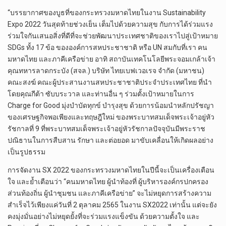
“บรรยากาศของบูธที่ของกระทรวงมหาดไทยในงาน Sustainability
Expo 2022 วันสุดท้ายช่วงเย็น เต็มไปด้วยความสุข กับการได้ร่วมแรง
ร่วมใจกันเสนอสิ่งที่ดีที่จะช่วยพัฒนาประเทศชาติของเราไปสู่เป้าหมาย
SDGs ทั้ง 17 ข้อ ขององค์การสหประชาชาติ หรือ UN สมกับที่เรา คน
มหาดไทย และภาคีเครือข่าย อาทิ สถาบันเทคโนโลยีพระจอมเกล้าเจ้า
คุณทหารลาดกระบัง (สจล.) บริษัท ไทยเบฟเวอเรจ จำกัด (มหาชน)
คณะสงฆ์ คณะผู้ประสานงานสหประชาชาติประจำประเทศไทย ที่นำ
โดยคุณกีต้า ซับบระวาล และท่านอื่น ๆ ร่วมตั้งเป้าหมายในการ
Charge for Good มุ่งบำบัดทุกข์ บำรุงสุข ด้วยการน้อมนำหลักปรัชญา
ของเศรษฐกิจพอเพียงและทฤษฎีใหม่ ของพระบาทสมเด็จพระเจ้าอยู่หัว
รัชกาลที่ 9 ที่พระบาทสมเด็จพระเจ้าอยู่หัวรัชกาลปัจจุบันมีพระราช
ปณิธานในการสืบสาน รักษา และต่อยอด มาขับเคลื่อนให้เกิดผลอย่าง
เป็นรูปธรรม
การจัดงาน SX 2022 ของกระทรวงมหาดไทยในปีนี้จะเป็นเครื่องเตือน
ใจ และย้ำเตือนว่า “คนมหาดไทย ผู้นำท้องที่ ผู้บริหารองค์กรปกครอง
ส่วนท้องถิ่น ผู้นำชุมชน และภาคีเครือข่าย” จะไม่หยุดการสร้างความ
สำเร็จไว้เพียงแค่วันที่ 2 ตุลาคม 2565 ในงาน SX2022 เท่านั้น แต่จะยัง
คงมุ่งมั่นอย่างไม่หยุดยั้งที่จะร่วมแรงแข็งขัน ด้วยความตั้งใจ และ