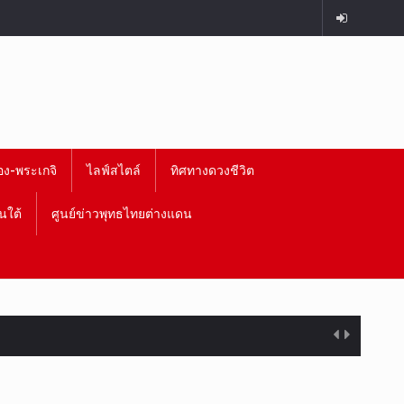
อง-พระเกจิ
ไลฟ์สไตล์
ทิศทางดวงชีวิต
นใต้
ศูนย์ข่าวพุทธไทยต่างแดน