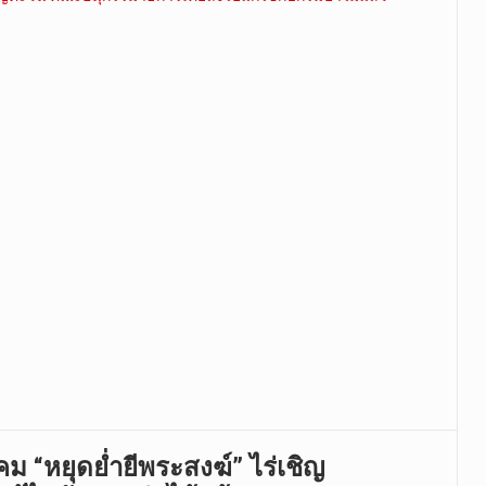
 “หยุดย่ำยีพระสงฆ์” ไร่เชิญ