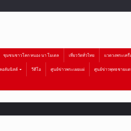
ชุมชนชาวโคก หนอง นา โมเดล
เที่ยววัดทั่วไทย
แวดวงพระเครื่
คอลัมนิสต์
วีดีโอ
ศูนย์ข่าวพระเผยแผ่
ศูนย์ข่าวพุทธชายแด