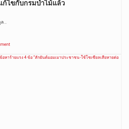
้ไขกับกรมป่าไม้แล้ว
กุล…
mment