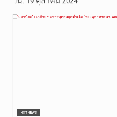
วัน:
19 ตุลาคม 2024
การประกาศใ…
วันที่ 5 ส…
วันพุธที่ …
วันที่ 4 ส…
วันจันทร์ท…
วันที่ 3 ก…
“สมเด็จเกี…
วันที่ 7 ส…
HOTNEWS