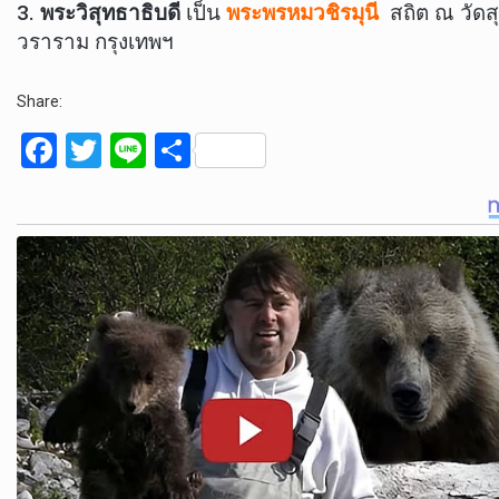
3.
พระวิสุทธาธิบดี
เป็น
พระพรหมวชิรมุนี
สถิต ณ วัดส
วราราม กรุงเทพฯ
Share:
F
T
Li
S
a
wi
n
h
ce
tt
e
ar
b
er
e
o
o
k