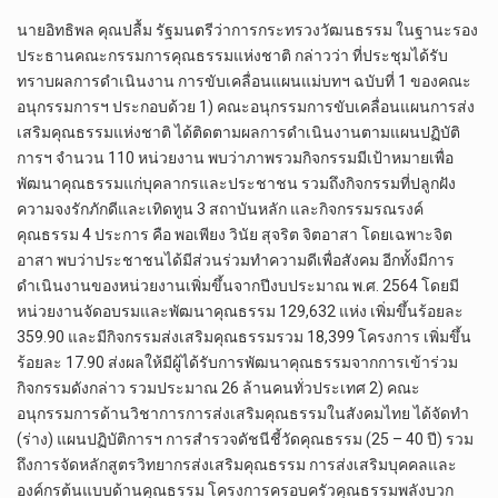
นายอิทธิพล คุณปลื้ม รัฐมนตรีว่าการกระทรวงวัฒนธรรม ในฐานะรอง
ประธานคณะกรรมการคุณธรรมแห่งชาติ กล่าวว่า ที่ประชุมได้รับ
ทราบผลการดำเนินงาน การขับเคลื่อนแผนแม่บทฯ ฉบับที่ 1 ของคณะ
อนุกรรมการฯ ประกอบด้วย 1) คณะอนุกรรมการขับเคลื่อนแผนการส่ง
เสริมคุณธรรมแห่งชาติ ได้ติดตามผลการดำเนินงานตามแผนปฏิบัติ
การฯ จำนวน 110 หน่วยงาน พบว่าภาพรวมกิจกรรมมีเป้าหมายเพื่อ
พัฒนาคุณธรรมแก่บุคลากรและประชาชน รวมถึงกิจกรรมที่ปลูกฝัง
ความจงรักภักดีและเทิดทูน 3 สถาบันหลัก และกิจกรรมรณรงค์
คุณธรรม 4 ประการ คือ พอเพียง วินัย สุจริต จิตอาสา โดยเฉพาะจิต
อาสา พบว่าประชาชนได้มีส่วนร่วมทำความดีเพื่อสังคม อีกทั้งมีการ
ดำเนินงานของหน่วยงานเพิ่มขึ้นจากปีงบประมาณ พ.ศ. 2564 โดยมี
หน่วยงานจัดอบรมและพัฒนาคุณธรรม 129,632 แห่ง เพิ่มขึ้นร้อยละ
359.90 และมีกิจกรรมส่งเสริมคุณธรรมรวม 18,399 โครงการ เพิ่มขึ้น
ร้อยละ 17.90 ส่งผลให้มีผู้ได้รับการพัฒนาคุณธรรมจากการเข้าร่วม
กิจกรรมดังกล่าว รวมประมาณ 26 ล้านคนทั่วประเทศ 2) คณะ
อนุกรรมการด้านวิชาการการส่งเสริมคุณธรรมในสังคมไทย ได้จัดทำ
(ร่าง) แผนปฏิบัติการฯ การสำรวจดัชนีชี้วัดคุณธรรม (25 – 40 ปี) รวม
ถึงการจัดหลักสูตรวิทยากรส่งเสริมคุณธรรม การส่งเสริมบุคคลและ
องค์กรต้นแบบด้านคุณธรรม โครงการครอบครัวคุณธรรมพลังบวก