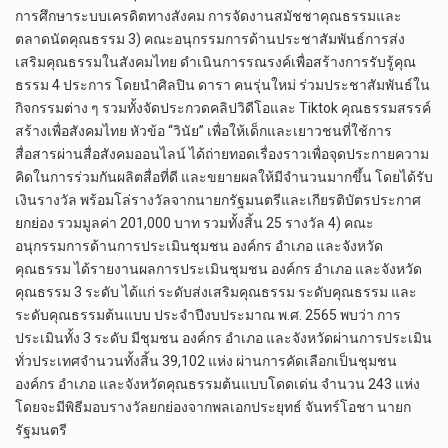
การศึกษาระบบเครดิตทางสังคม การจัดงานสมัชชาคุณธรรมและ
ตลาดนัดคุณธรรม 3) คณะอนุกรรมการด้านประชาสัมพันธ์การส่ง
เสริมคุณธรรมในสังคมไทย ดำเนินการรณรงค์เพื่อสร้างการรับรู้คุณ
ธรรม 4 ประการ โดยนำศิลปิน ดารา คนรุ่นใหม่ ร่วมประชาสัมพันธ์ใน
กิจกรรมต่าง ๆ รวมทั้งจัดประกวดคลิปวิดีโอและ Tiktok คุณธรรมสรรค์
สร้างเพื่อสังคมไทย หัวข้อ “วินัย” เพื่อให้เด็กและเยาวชนที่ใช้การ
สื่อสารผ่านสื่อสังคมออนไลน์ ได้ถ่ายทอดเรื่องราวเพื่อจุดประกายความ
คิดในการร่วมกันผลิตสื่อที่ดี และขยายผลให้มีจำนวนมากขึ้น โดยได้รับ
เงินรางวัล พร้อมโล่รางวัลจากนายกรัฐมนตรีและเกียรติบัตรประกาศ
ยกย่อง รวมมูลค่า 201,000 บาท รวมทั้งสิ้น 25 รางวัล 4) คณะ
อนุกรรมการด้านการประเมินชุมชน องค์กร อำเภอ และจังหวัด
คุณธรรม ได้รายงานผลการประเมินชุมชน องค์กร อำเภอ และจังหวัด
คุณธรรม 3 ระดับ ได้แก่ ระดับส่งเสริมคุณธรรม ระดับคุณธรรม และ
ระดับคุณธรรมต้นแบบ ประจำปีงบประมาณ พ.ศ. 2565 พบว่า การ
ประเมินทั้ง 3 ระดับ มีชุมชน องค์กร อำเภอ และจังหวัดผ่านการประเมิน
ทั่วประเทศจำนวนทั้งสิ้น 39,102 แห่ง ผ่านการคัดเลือกเป็นชุมชน
องค์กร อำเภอ และจังหวัดคุณธรรมต้นแบบโดดเด่น จำนวน 243 แห่ง
โดยจะมีพิธีมอบรางวัลยกย่องจากพลเอกประยุทธ์ จันทร์โอชา นายก
รัฐมนตรี