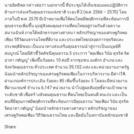
นายอิทธิพล กล่าวต่อว่า นอกจากนี้ ที่ประชุมได้เห็นชอบแผนปฏิบัติการ
ด้านการส่งเสริมคุณธรรมแห่งชาติ ระยะที่ 2 (พ.ศ. 2566 – 2570) โดย
ภายในปี พ.ศ. 2570 มีเป้าหมายเพื่อให้คนไทยมีพฤติกรรมที่สะท้อนการมี
คุณธรรมเพิ่มขึ้น มุ่งสู่สังคมคุณธรรมที่คนไทยอยู่ร่วมกันด้วยความ
สมานฉันท์ ภายใต้หลักธรรมทางศาสนา หลักปรัชญาของเศรษฐกิจพอ
เพียง วิถีวัฒนธรรมไทยที่ดีงาม และประเทศไทยปลอดการทุจริตและ
ประพฤติมิชอบ เป็นแนวทางส่งเสริมคุณธรรมนำสู่การเป็นมนุษย์ที่
สมบูรณ์ โดยมีตัวชี้วัดดัชนีคุณธรรม 5 ประการ “พอเพียง วินัย สุจริต จิต
อาสา กตัญญู” เพิ่มขึ้นร้อยละ 10 ต่อปี จากชุมชน องค์กร อำเภอ และ
จังหวัดคุณธรรม ทั่วประเทศ จำนวน 39,102 แห่ง และหน่วยงานภาครัฐ
น้อมนำหลักปรัชญาของเศรษฐกิจพอเพียงในการบริหารงาน มีค่า ITA
ผ่านเกณฑ์การประเมิน ร้อยละ 85 เพิ่มขึ้นร้อยละ 5 โดยจะมีหน่วยงาน
ที่ผ่านเกณฑ์ จำนวน 6,147 หน่วยงาน นำไปสู่ผลสัมฤทธิ์ตามเป้าหมาย
ระดับชาติ เพื่อสร้างสังคมคุณธรรม ที่คนไทยเป็นคนดี คนเก่ง และเป็น
คนที่มีคุณภาพมีพฤติกรรมที่สะท้อนการมีคุณธรรม “พอเพียง วินัย สุจริต
จิตอาสา กตัญญู” น้อมนำหลักธรรมทางศาสนา หลักปรัชญาของ
เศรษฐกิจพอเพียง วิถีวัฒนธรรมไทย และยึดมั่นในสถาบันหลักของชาติ
Share: