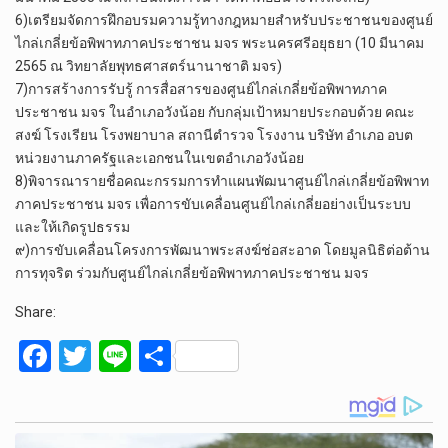
6)เตรียมจัดการฝึกอบรมความรู้ทางกฎหมายสำหรับประชาชนของศูนย์
ไกล่เกลี่ยข้อพิพาทภาคประชาชน มจร พระนครศรีอยุธยา (10 มีนาคม
2565 ณ วิทยาลัยพุทธศาสตร์นานาชาติ มจร)
7)การสร้างการรับรู้ การสื่อสารของศูนย์ไกล่เกลี่ยข้อพิพาทภาค
ประชาชน มจร ในอำเภอวังน้อย กับกลุ่มเป้าหมายประกอบด้วย คณะ
สงฆ์ โรงเรียน โรงพยาบาล สถานีตำรวจ โรงงาน บริษัท อำเภอ อบต
หน่วยงานภาครัฐและเอกชนในเขตอำเภอวังน้อย
8)พิจารณารายชื่อคณะกรรมการทำแผนพัฒนาศูนย์ไกล่เกลี่ยข้อพิพาท
ภาคประชาชน มจร เพื่อการขับเคลื่อนศูนย์ไกล่เกลี่ยอย่างเป็นระบบ
และให้เกิดรูปธรรม
๙)การขับเคลื่อนโครงการพัฒนาพระสงฆ์ช่อสะอาด โดยมูลนิธิต่อต้าน
การทุจริต ร่วมกับศูนย์ไกล่เกลี่ยข้อพิพาทภาคประชาชน มจร
Share:
F
T
Li
S
a
wi
n
h
ce
tt
e
ar