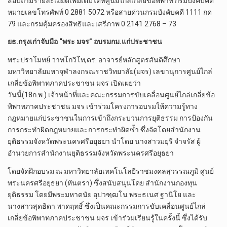
สอบถามรายละเอียดเพิ่มเติมได้ที่ศูนย์ไกล่เกลี่ยข้อพิพาท กรมบังคับคดี
หมายเลขโทรศัพท์ 0 2881 5072 หรือสายด่วนกรมบังคับคดี 1111 กด
79 และกรมคุ้มครองสิทธิและเสรีภาพ 0 2141 2768 – 73
ยธ.กรุงเก่าจับมือ “พระ มจร” อบรมกม.แก่ประชาชน
พระปราโมทย์ วาทโกวิโท,ดร. อาจารย์หลักสูตรสันติศึกษา
มหาวิทยาลัยมหาจุฬาลงกรณราชวิทยาลัย(มจร) เลขานุการศูนย์ไกล่
เกลี่ยข้อพิพาทภาคประชาชน มจร เปิดเผยว่า
วันนี้(18ก.พ.) เจ้าหน้าที่และคณะกรรมการขับเคลื่อนศูนย์ไกล่เกลี่ยข้อ
พิพาทภาคประชาชน มจร เข้าร่วมโครงการอบรมให้ความรู้ทาง
กฎหมายแก่ประชาชนในการเข้าถึงกระบวนการยุติธรรม การป้องกัน
การกระทำผิดกฎหมายและการกระทำผิดซ้ำ ซึ่งจัดโดยสำนักงาน
ยุติธรรมจังหวัดพระนครศรีอยุธยา นำโดย นางสาวมยุรี จำจรัส ผู้
อำนวยการสำนักงานยุติธรรมจังหวัดพระนครศรีอยุธยา
โดยจัดฝึกอบรม ณ มหาวิทยาลัยเทคโนโลยีราชมงคลสุวรรณภูมิ ศูนย์
พระนครศรีอยุธยา (หันตรา) ซึ่งสนับสนุนโดย สำนักงานกองทุน
ยุติธรรม โดยมีพระมหาดนัย อุปวฑฺฒโน พระธเนศ ฐานิโย และ
นางสาวสุดธิดา พาดฤทธิ์ ซึ่งเป็นคณะกรรมการขับเคลื่อนศูนย์ไกล่
เกลี่ยข้อพิพาทภาคประชาชน มจร เข้าร่วมเรียนรู้ในครั้งนี้ ซึ่งได้รับ