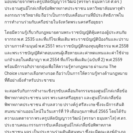
มอบหมายจากพระครูปลัดปัญญาวรวัฒน์ (หรรษา ธมฺมหาโส ศ.ดร.)
ประธานศูนย์ไกล่เกลี่ยข้อพิพาทภาคประชาชน มหาวิทยาลัยมหาจุฬา
ลงกรณราชวิทยาลัย ถือว่าเป็นการขับเคลื่อนงานที่มีประสิทธิภาพใน
การทำงานร่วมกับเครือข่ายในจังหวัดพระนครศรีอยุธยา
โดยมีความรู้เกี่บวกับกฎหมายตามพระราชบัญญัติคุ้มครองผู้ประสบภัย
จากรถ พ.ศ. 2535 และที่แก้ไขเพิ่มเติม พระราชบัญญัติป้องกันและปราบ
ปรามการค้ามนุษย์ พ.ศ.2551 พระราชบัญญัติกองทุนยุติธรรม พ.ศ.2558
และพระราชบัญญัติค่าตอบแทนผู้เสียหายและค่าทดแทนและค่าใช้จ่าย
แก่จำเลยในคดีอาญา พ.ศ.2554 ที่แก้ไขเพิ่มเติม (ฉบับที่ 2) พ.ศ.2559
พร้อมมีการอภิปรายกลุ่มเพื่อให้ความรู้ทางกฎหมาย ผ่านเกม The
Choice เกมทางเลือกทางรอด ถือว่าเป็นการให้ความรู้ทางด้านกฎหมาย
ที่ดีอย่างยิ่งสำหรับประชาชน
จะสอดรับกับการทำงานเชิงรุกขับเคลื่อนกิจกรรมของศูนย์ไกล่เกลี่ยข้อ
พิพาทภาคประชาชน มจร พระนครศรีอยุธยา และศูนย์ไกล่เกลี่ยข้อ
พิพาทภาคประชาชน ตำบลสวาย ปรางค์กู่ ศรีสะเกษ ซึ่งจะมีการสันติ
สนทนาผ่านออนไลน์ในวันเสาร์ที่ 19 เดือนกุมภาพันธ์ 2565 โดยได้รับ
ความเมตตาจาก พระครูปลัดปัญญาวรวัฒน์ (หรรษา ธมฺมหาโส) ศ.ดร.
ประธานคณะกรรมการขับเคลื่อนศูนย์ไกล่เกลี่ยข้อพิพาทภาค
ประชาชน มจร เป็นประธานร่วมสันติสนทนา ซึ่งจะมีคณะสงฆ์อำเภอ