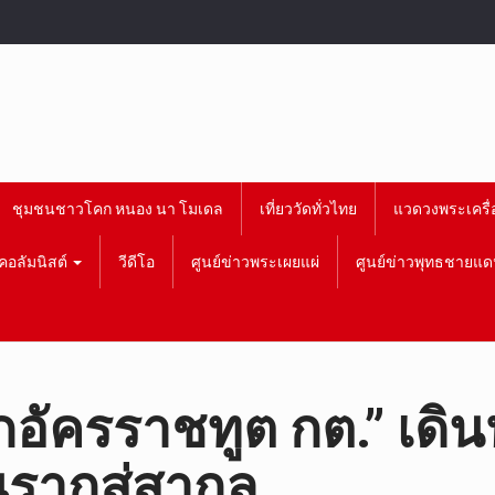
ชุมชนชาวโคก หนอง นา โมเดล
เที่ยววัดทั่วไทย
แวดวงพระเครื่
คอลัมนิสต์
วีดีโอ
ศูนย์ข่าวพระเผยแผ่
ศูนย์ข่าวพุทธชายแด
กอัครราชทูต กต.” เดิน
รากสู่สากล