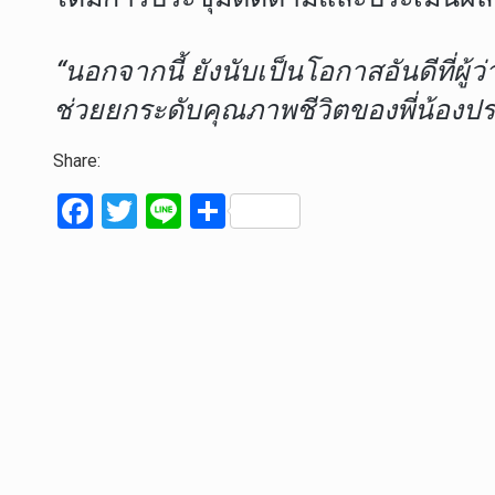
“นอกจากนี้ ยังนับเป็นโอกาสอันดีที่
ช่วยยกระดับคุณภาพชีวิตของพี่น้องประช
Share:
F
T
Li
S
a
wi
n
h
ce
tt
e
ar
b
er
e
o
o
k