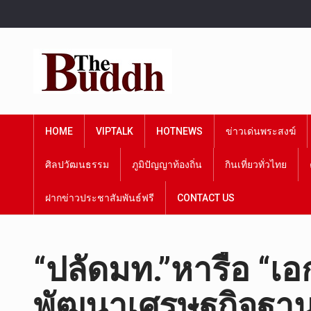
HOME
VIPTALK
HOTNEWS
ข่าวเด่นพระสงฆ์
ศิลปวัฒนธรรม
ภูมิปัญญาท้องถิ่น
กินเที่ยวทั่วไทย
ฝากข่าวประชาสัมพันธ์ฟรี
CONTACT US
“ปลัดมท.”หารือ “เอ
พัฒนาเศรษฐกิจฐาน