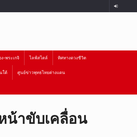
อง-พระเกจิ
ไลฟ์สไตล์
ทิศทางดวงชีวิต
นใต้
ศูนย์ข่าวพุทธไทยต่างแดน
หน้าขับเคลื่อน