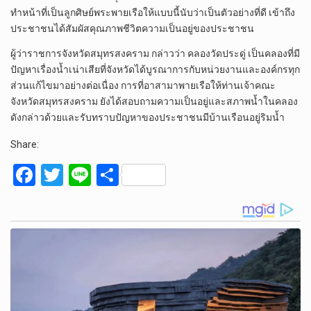
ทำหน้าที่เป็นลูกศิษย์พระพายเรือให้แบบนี้นับว่าเป็นตัวอย่างที่ดี เข้าถึง
ประชาชนได้สัมผัสคุณภาพชีวิตความเป็นอยู่ของประชาชน
ผู้ว่าราชการจังหวัดสมุทรสงคราม กล่าวว่า คลองวัดประดู่ เป็นคลองที่มี
ปัญหาเรื่องน้ำเน่าเสียที่จังหวัดได้บูรณาการกับหน่วยงานและองค์กรทุก
ส่วนแก้ไขมาอย่างต่อเนื่อง การที่อาสามาพายเรือให้ท่านเจ้าคณะ
จังหวัดสมุทรสงคราม ยังได้สอบถามความเป็นอยู่และสภาพน้ำในคลอง
ดังกล่าวด้วยและรับทราบปัญหาของประชาชนมีบ้านเรือนอยู่ริมน้ำ
Share:
F
T
Li
S
a
wi
n
h
ce
tt
e
ar
b
er
e
o
o
k