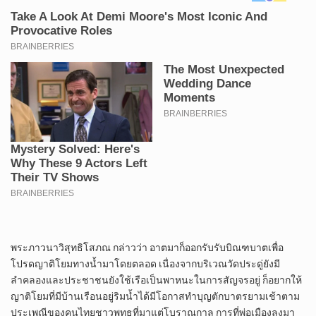
พระภาวนาวิสุทธิโสภณ กล่าวว่า อาตมาก็ออกรับรับบิณฑบาตเพื่อ
โปรดญาติโยมทางน้ำมาโดยตลอด เนื่องจากบริเวณวัดประดู่ยังมี
ลำคลองและประชาชนยังใช้เรือเป็นพาหนะในการสัญจรอยู่ ก็อยากให้
ญาติโยมที่มีบ้านเรือนอยู่ริมน้ำได้มีโอกาสทำบุญตักบาตรยามเช้าตาม
ประเพณีของคนไทยชาวพุทธที่มาแต่โบราณกาล การที่พ่อเมืองลงมา