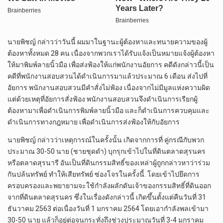
นายพิชญ์ กล่าวว่าวันนี้ ผมมาในฐานะผู้ต้องหาและทนายความของผู้
ต้องหาทั้งหมด 28 คน เนื่องจากพวกเราได้รับแจ้งเป็นหมายแจ้งผู้ต้องหา
ให้มาพิมพ์ลายนิ้วมือ เพื่อส่งฟ้องให้แก่พนักงานอัยการ คดีดังกล่าวนี้เป็น
คดีที่พนักงานสอบสวนได้ดําเนินการมาแล้วประมาณ 6 เดือน ส่งไปที่
อัยการ พนักงานสอบสวนมีคําสั่งไม่ฟ้อง เนื่องจากไม่มีมูลแห่งความผิด
แต่ด้วยเหตุที่อัยการสั่งฟ้อง พนักงานสอบสวนจึงดําเนินการเรียกผู้
ต้องหามาเพื่อดําเนินการพิมพ์ลายนิ้วมือ และก็ดําเนินการควบคุมและ
ดําเนินการทางกฎหมาย เพื่อดําเนินการส่งฟ้องให้กับอัยการ
นายพิชญ์ กล่าวว่าเหตุการณ์ในครั้งนั้น เกิดจากการที่ คู่กรณีกับพวก
ประมาณ 30-50 นาย (ชายชุดดำ) บุกรุกเข้าไปในที่ดินตลาดสุรนคร
หรือตลาดสุรนารี อันเป็นที่ดินกรรมสิทธิ์ของเหล่าผู้ถูกกล่าวหาว่าร่วม
กันปล้นทรัพย์ ทำให้เสียทรัพย์ ซ่องโจรในครั้งนี้. โดยเข้าไปยึดการ
ครอบครองและพยายามจะใช้กําลังผลักดันเจ้าของกรรมสิทธิ์ที่ดินออก
จากที่ดินตลาดสุรนคร ซึ่งในเรื่องดังกล่าวนี้ เกิดขึ้นตั้งแต่คืนวันที่ 31
ธันวาคม 2563 ต่อเนื่องวันที่ 1 มกราคม 2564 โดยเอากําลังพลเข้ามา
30-50 นาย แล้วก็อยู่ต่อจนกระทั่งถึงช่วงประมาณวันที่ 3-4 มกราคม