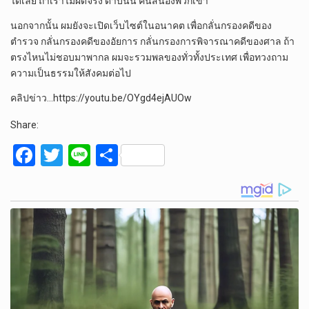
ได้เลย ถ้าเราไม่ผิดจริง ดาบนั้น คืนสนองพวกเขา”
นอกจากนั้น ผมยังจะเปิดเว็บไซต์ในอนาคต เพื่อกลั่นกรองคดีของ
ตํารวจ กลั่นกรองคดีของอัยการ กลั่นกรองการพิจารณาคดีของศาล ถ้า
ตรงไหนไม่ชอบมาพากล ผมจะรวมพลของทั่วทั้งประเทศ เพื่อทวงถาม
ความเป็นธรรมให้สังคมต่อไป
คลิปข่าว…https://youtu.be/OYgd4ejAUOw
Share:
F
T
Li
S
a
wi
n
h
ce
tt
e
ar
b
er
e
o
o
k