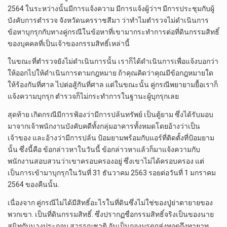
2564 ในระหว่างนั้นมีการแจ้งความ มีการแจ้งผู้ว่าฯ มีการประชุมกับผู้
บังคับการตำรวจ จังหวัดนครราชสีมา ว่าทําไมตํารวจไม่ดําเนินการ
ข้อหาบุกรุกกับทางคู่กรณีในข้อหาที่เขามากระทําการต่อที่ดินกรรมสิทธิ์
ของบุคคลที่เป็นเจ้าของกรรมสิทธิ์เหล่านี้
ในขณะที่ตํารวจยังไม่ดําเนินการนั้น เราก็ได้ดําเนินการเพื่อแจ้งบอกว่า
ให้ออกไปให้ดําเนินการตามกฎหมาย ถ้าคุณคิดว่าคุณมีข้อกฎหมายใด
ให้ร้องกันที่ศาล ไปต่อสู้กันที่ศาล แต่ในขณะนั้น คู่กรณีพยายามยื้อเราก็
แจ้งความบุกรุก ตํารวจก็ไม่กระทําการในฐานะผู้บุกรุกเลย
สุดท้าย เกิดกรณีมีการฟ้องว่ามีการปล้นทรัพย์ เป็นตู้ยาม ซึ่งได้รับมอบ
มาจากเจ้าพนักงานบังคับคดีทั้งกลุ่มอาคารทั้งหมดโดยอ้างว่าเป็น
เจ้าของ และอ้างว่ามีการปล้น ป้อมยามพร้อมกับแอร์ที่ติดตั้งที่ป้อมยาม
นั้น ซึ่งนี้คือ ข้อกล่าวหาในวันนี้ ข้อกล่าวหาแล้วก็มาแจ้งความกับ
พนักงานสอบสวนว่าเขาครอบครองอยู่ ซึ่งเขาไม่ได้ครอบครอง แต่
เป็นการเข้ามาบุกรุกในวันที่ 31 ธันวาคม 2563 รอยต่อวันที่ 1 มกราคม
2564 ของคืนนั้น.
เนื่องจาก คู่กรณีไม่ได้มีสิทธิ์อะไรในที่ดินซึ่งไม่ใช่ของปู่ย่าตายายของ
พวกเขา. เป็นที่ดินกรรมสิทธิ์. ซึ่งปรากฏชื่อกรรมสิทธิ์จริงเป็นของนาย
สนิทกับนางประกอบ สุวรรณชาติ อันเป็นกองมรดกส่งทอดถึงทายาท