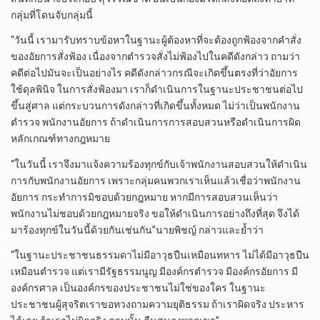
กลุ่มที่โดนจับกลุ่มนี้
“วันนี้ เรามารับทราบข้อหาในฐานะผู้ต้องหาที่จะต้องถูกฟ้องจากคําสั่ง
ของอัยการสั่งฟ้อง เนื่องจากตํารวจสั่งไม่ฟ้องไปในคดีดังกล่าว ถามว่า
คดีต่อไปมันจะเป็นอย่างไร คดีดังกล่าวกรณีจะเกิดขึ้นตรงที่ว่าอัยการ
ใช้ดุลพินิจ ในการสั่งฟ้องมา เราก็ดําเนินการในฐานะประชาชนต่อไป
ขึ้นสู่ศาล แต่กระบวนการดังกล่าวที่เกิดขึ้นทั้งหมด ไม่ว่าเป็นพนักงาน
ตํารวจ พนักงานอัยการ ถ้าดําเนินการการสอบสวนหรือดําเนินการผิด
หลักเกณฑ์ทางกฎหมาย
“ในวันนี้ เราจึงมาแจ้งความร้องทุกข์กับเจ้าพนักงานสอบสวนให้ดําเนิน
การกับพนักงานอัยการ เพราะกลุ่มคนพวกเราเห็นแล้วเชื่อว่าพนักงาน
อัยการ กระทําการมิชอบด้วยกฎหมาย หากมีการสอบสวนเห็นว่า
พนักงานไม่ชอบด้วยกฎหมายจริง ขอให้ดําเนินการอย่างถึงที่สุด จึงได้
มาร้องทุกข์ในวันนี้ด้วยกันเช่นกัน”นายพิชญ์ กล่าวและย้ำว่า
“ในฐานะประชาชนธรรมดาไม่มีอาวุธปืนเหมือนทหาร ไม่ได้มีอาวุธปืน
เหมือนตํารวจ แต่เรามีรัฐธรรมนูญ มีองค์กรตํารวจ มีองค์กรอัยการ มี
องค์กรศาล เป็นองค์กรของประชาชนไม่ใช่ของใคร ในฐานะ
ประชาชนผู้สุจริตเราขอทวงถามความยุติธรรม ถ้าเราผิดจริง ประหาร