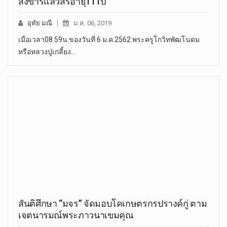
สังขารแล้วสิริอายุ111ปี
อุทัย มณี
ม.ค. 06, 2019
เมื่อเวลา08.59น.ของวันที่ 6 ม.ค.2562 พระครูโกวิทพัฒโนดม
หรือหลวงปู่เกลี้ยง…
สันติศึกษา “มจร” จัดมอบโคเกษตรกรปรางค์กู่ ตาม
เจตนารมณ์พระภาวนาเขมคุณ