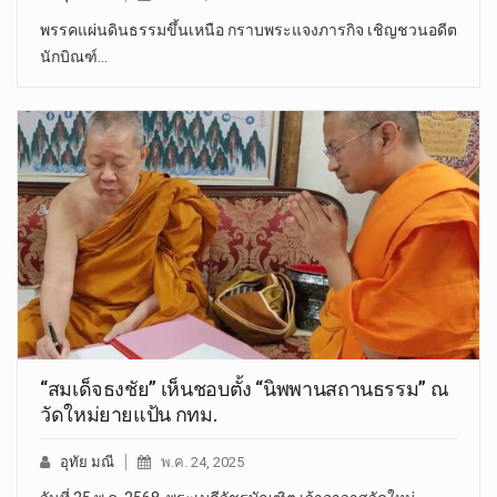
พรรคแผ่นดินธรรมขึ้นเหนือ กราบพระแจงภารกิจ เชิญชวนอดีต
นักบิณฑ์…
“สมเด็จธงชัย” เห็นชอบตั้ง “นิพพานสถานธรรม” ณ
วัดใหม่ยายแป้น กทม.
อุทัย มณี
พ.ค. 24, 2025