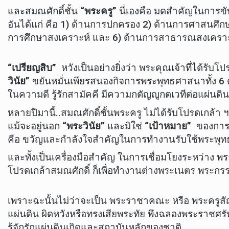
และสมณศักดิ์ชั้น
“พระครู”
นี่เองคือ มดสำคัญในการข
อันได้แก่ คือ 1) ด้านการปกครอง 2) ด้านการศาสนศึก
การศึกษาสงเคราะห์ และ 6) ด้านการสาธารณสงเคราะ
“เปรียญสิบ”
หวังเป็นอย่างยิ่งว่า พระคุณเจ้าที่ได้รับโป
วินัย”
ขยันหมั่นเพียรสนองกิจการพระพุทธศาสนาทั้ง 6 
ในความดี รู้รักสามัคคี มีความกตัญญูกตเวทีต่อแผ่นด
หลายปีมานี้..สมณศักดิ์ชั้นพระครู ไม่ได้รับโปรดเกล้า ฯ
แม้จะอยู่นอก
“พระวินัย”
และมิใช่
“เป้าหมาย”
ของการบ
คือ ขวัญและกำลังใจสำคัญในการทำงานรับใช้พระพ
และทั้งเป็นเครื่องมือสำคัญ ในการเชื่อมโยงระหว่าง พร
โปรดเกล้าสมณศักดิ์ ก็เพื่อทำงานต่างพระเนตร พระกรรณ ซ
เพราะฉะนั้นไม่ว่าจะเป็น พระราชาคณะ หรือ พระครูสัญญา
แผ่นดิน ผิดหวังหรือทรงเสียพระทัย พึงฉลองพระราชศรั
รู้จักรักแผ่นดินเกิดและสถาบันหลักของชาติ