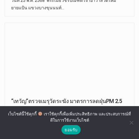
วันที่ 25 พ.ค. 2568 พระเมธีวัชรบัณฑิต เจ้าอาวาสวัดใหม่
ยายแป้น แขวงบางขุนนนท์…
“เทวัญ”ตรวจเมรุวัดระฆัง มาตรการลดฝุ่นPM 2.5
เว็บไซต์นี้ใช้คุกกี้
เราใช้คุกกี้เพื่อเพิ่มประสิทธิภาพ และประสบการณ์ที่
อุทัย มณี
ม.ค. 27, 2020
ดีในการใช้งานเว็บไซต์
"เทวัญ"ตรวจเมรุวัดระฆัง มาตรการลดฝุ่นPM 2.5 พร้อมแจก
ยอมรับ
หน้ากากอนามัยแก่ประชาชนและนักท่องเที่ยว…