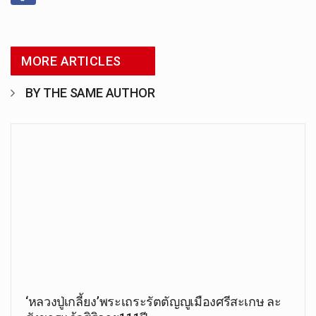
MORE ARTICLES
BY THE SAME AUTHOR
‘หลวงปู่เกลี้ยง’พระเถระรัต​ตัญ​ญู​เมือง​ศรีสะเกษ​ ละ