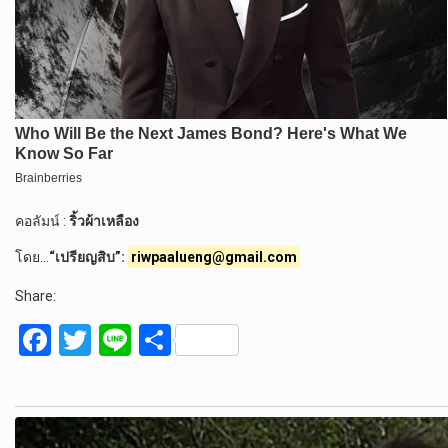
คอลัมน์ :
ริ้วผ้าเหลือง
โดย…
“เปรียญสิบ”:
riwpaalueng@gmail.com
Share:
F
T
Li
S
a
wi
n
h
ce
tt
e
ar
b
er
e