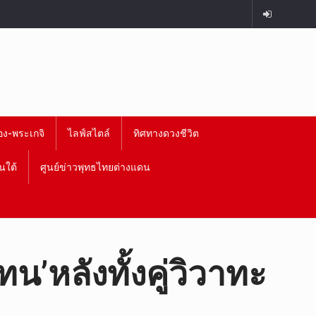
อง-พระเกจิ
ไลฟ์สไตล์
ทิศทางดวงชีวิต
นใต้
ศูนย์ข่าวพุทธไทยต่างแดน
’หลังทั้งคู่วิวาทะ