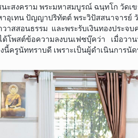
่วัดชนะสงคราม พระมหาสมบูรณ์ ฉนฺทโก วัดเ
อุเทน ปัญญาปริทัตต์ พระวิปัสสนาจารย์ 
งฆราวาสสอนธรรม และพระรับเงินทองประจบคฤห
โพสต์ข้อความลงบนเฟซบุ๊คว่า เมื่อวานน
องนี้ครูนัททราบดี เพราะเป็นผู้ดำเนินการนั