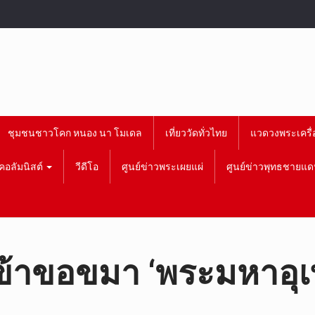
ชุมชนชาวโคก หนอง นา โมเดล
เที่ยววัดทั่วไทย
แวดวงพระเครื่
คอลัมนิสต์
วีดีโอ
ศูนย์ข่าวพระเผยแผ่
ศูนย์ข่าวพุทธชายแด
้าขอขมา ‘พระมหาอุเทน