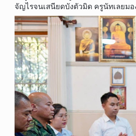
จัญไรจนเสนียดบังตัวมิด ครูนัทเลยมอง