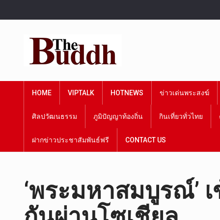
HOME
VIPTALK
HOTNEWS
ข่าวเด่นพระสงฆ์
ศิลปวัฒนธรรม
ภูมิปัญญาท้องถิ่น
กินเที่ยวทั่วไทย
ฝากข่าวประชาสัมพันธ์ฟรี
CONTACT US
‘พระมหาสมบูรณ์’ เข
กันผ่านโซเชียล