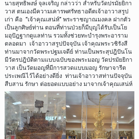
นายสุทธิพงษ์ จุลเจริญ กล่าวว่า สำหรับวัดปรมัยยิกา
วาส ตนเองมีความเคารพศรัทธาอดีตเจ้าอาวาสรูป
เก่า คือ “เจ้าคุณเสน่ห์” พระราชญาณมงคล ฝากตัว
เป็นลูกศิษย์ท่าน ตอนที่ท่านป่วยก็มีบุญได้รับเป็นโย
มอุปัฎฐากดูแลท่าน รวมทั้งช่วยทะบำรุงพระอาราม
ตลอดมา เจ้าอาวาสรูปปัจจุบัน เจ้าคุณพระวชิรังสี
ท่านมาจากวัดพระปฐมเจดีย์ ท่านเป็นพระสุปฎิปันโน
มีวัตรปฎิบัติตามแบบฉบับของพระมอญ วัดปรมัยยิกา
วาส เป็นวัดมอญที่มีการสวดแบบมอญ รักษาจารีต
ประเพณีไว้ได้อย่างดียิ่ง ท่านเจ้าอาวาสท่านปัจจุบัน
สืบสาน รักษา ต่อยอดแบบอย่าง มาจากเจ้าคุณเสน่ห์