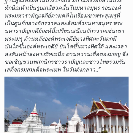
ฐานสูงและมีลานประทักษิณ มีกำแพงรอบลานประ
ทักษิณทำเป็นรูปเกลียวคลื่นในมหาสมุทร รอบองค์
พระมหารามัญเจดีย์ตามคติในเรื่องเขาพระสุเมรุที่
เป็นศูนย์กลางจักรวาลและล้อมด้วยมหาสมุทร พระ
มหารามัญเจดีย์องค์นี้เปรียบเสมือนจักรวาลเช่นเขา
พระเมรุ ด้านหลังองค์พระเจดีย์ทางทิศตะวันตกมี
บันไดขึ้นองค์พระเจดีย์ บันไดขึ้นทางทิศใต้ และเวลา
ลงหันหน้าลงทางทิศเหนือ ตามความเชื่อของมอญ จึง
ขอเชิญชวนพสกนิกรชาวรามัญและชาวไทยร่วมรับ
เสด็จกรมสมเด็จพระเทพ ในวันดังกล่าว..”