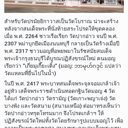
สำหรับวัดปรมัยยิกาวาสเป็นวัดโบราณ น่าจะสร้าง
หลังจากสมเด็จพระที่นั่งท้ายสระโปรดให้ขุดคลอง
เมื่อ พ.ศ. 2264 ชาวเรือเรียก วัดปากอ่าว จนปี พ.ศ.
2307 พม่าบุกยึดเมืองนนทบุรี กลายเป็นวัดร้างเมื่อปี
พ.ศ. 2317 ชาวมอญที่อพยพมาในรัชสมัยสมเด็จ
พระเจ้ากรุงธนบุรีได้บูรณปฏิสังขรณ์ใหม่ คนมอญ
เรียกว่า “เภี่ยมุเกี๊ยะเติ้ง” (มอญ: ဘာမုဟ်ဂဒုင် แปลว่า
วัดแหลมที่ยื่นไปในน้ำ)
ในปี พ.ศ. 2417 พระบาทสมเด็จพระจุลจอมเกล้าเจ้า
อยู่หัว เสด็จพระราชดำเนินทอดกฐินวัดมอญ 4 วัด
ได้แก่ วัดปากอ่าว วัดรามัญ (วัดเกาะพญาเจ่ง) วัด
บางพัง และวัดสนาม (สนามเหนือ) ต่อมาทรงเห็นว่า
วัดปากอ่าวทรุดโทรมมาก จึงโปรดเกล้าฯ ให้
ปฏิสังขรณ์วัดใหม่ทั้งวัดโดยรักษารูปแบบมอญไว้ เพื่อ