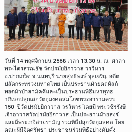
วันที่ 14 พฤศจิกายน 2568 เวลา 13.30 น. ณ ศาลา
พระไตรสรณธัช วัดปรมัยยิกาวาส วรวิหาร
อ.ปากเกร็ด จ.นนทบุรี นายสุทธิพงษ์ จุลเจริญ อดีต
ปลัดกระทรวงมหาดไทย เป็นประธานฝ่ายคฤหัสถ์
ทอดผ้าป่าสามัคคีและเป็นประธานพิธีมหาพุทธ
าภิเษกปลุกเสกวัตถุมงคลสมโภชพระอารามครบ
150 ปีวัดปรมัยยิกาวาส วรวิหาร โดยมี พระวชิรรังษี
เจ้าอาวาสวัดปรมัยยิกาวาส เป็นประธานฝ่ายสงฆ์
และมีพระเกจิสายรามัญ ร่วมพิธีปลุกวัตถุมลคล โดย
คณะผู้มีจิตศรัทธา ประชาชนร่วมพิธีอย่างคับคั่ง