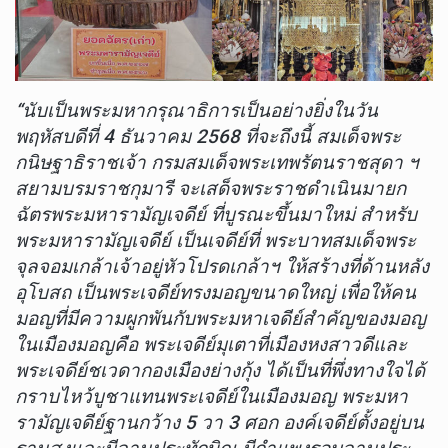
“นับเป็นพระมหากรุณาธิการเป็นอย่างยิ่งในวัน
พฤหัสบดีที่ 4 ธันวาคม 2568 ที่จะถึงนี้ สมเด็จพระ
กนิษฐาธิราชเจ้า กรมสมเด็จพระเทพรัตนราชสุดา ฯ
สยามบรมราชกุมารี จะเสด็จพระราชดำเนินมายก
ฉัตรพระมหารามัญเจดีย์ ที่บูรณะขึ้นมาใหม่ สำหรับ
พระมหารามัญเจดีย์ เป็นเจดีย์ที่ พระบาทสมเด็จพระ
จุลจอมเกล้าเจ้าอยู่หัวโปรดเกล้าฯ ให้สร้างที่ด้านหลัง
อุโบสถ เป็นพระเจดีย์ทรงมอญขนาดใหญ่ เพื่อให้คน
มอญที่มีความผูกพันกับพระมหาเจดีย์สำคัญของมอญ
ในเมืองมอญคือ พระเจดีย์มุเตาที่เมืองหงสาวดีและ
พระเจดีย์ชเวดากองเมืองย่างกุ้ง ได้เป็นที่พึ่งทางใจได้
กราบไหว้บูชาแทนพระเจดีย์ในเมืองมอญ พระมหา
รามัญเจดีย์ฐานกว้าง 5 วา 3 ศอก องค์เจดีย์ตั้งอยู่บน