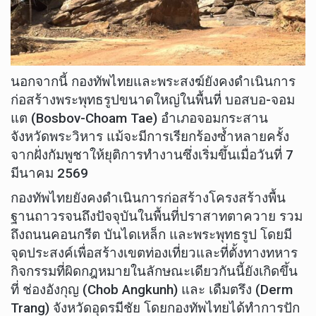
นอกจากนี้ กองทัพไทยและพระสงฆ์ยังคงดำเนินการ
ก่อสร้างพระพุทธรูปขนาดใหญ่ในพื้นที่ บอสบอ-จอม
แต (Bosbov-Choam Tae) อำเภอจอมกระสาน
จังหวัดพระวิหาร แม้จะมีการเรียกร้องซ้ำหลายครั้ง
จากฝั่งกัมพูชาให้ยุติการทำงานซึ่งเริ่มขึ้นเมื่อวันที่ 7
มีนาคม 2569
กองทัพไทยยังคงดำเนินการก่อสร้างโครงสร้างพื้น
ฐานถาวรจนถึงปัจจุบันในพื้นที่ปราสาทตาควาย รวม
ถึงถนนคอนกรีต บันไดเหล็ก และพระพุทธรูป โดยมี
จุดประสงค์เพื่อสร้างเขตท่องเที่ยวและที่ตั้งทางทหาร
กิจกรรมที่ผิดกฎหมายในลักษณะเดียวกันนี้ยังเกิดขึ้น
ที่ ช่องอังกุญ (Chob Angkunh) และ เดืมตรึง (Derm
Trang) จังหวัดอุดรมีชัย โดยกองทัพไทยได้ทำการปัก