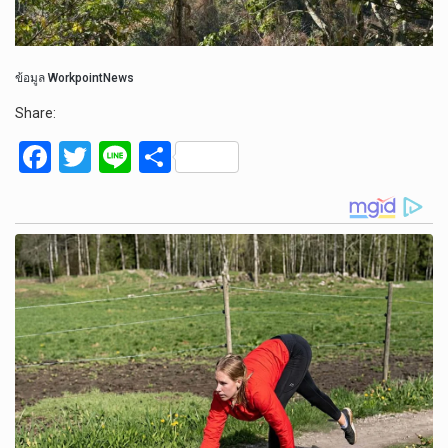
ข้อมูล WorkpointNews
Share:
F
T
Li
S
a
wi
n
h
ce
tt
e
ar
b
er
e
o
o
k