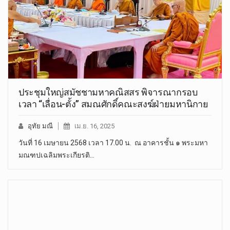
ประชุมใหญ่สมัชชามหาคณิสสร พิจารณากรอบ
เวลา “เลื่อน-ตั้ง” สมณศักดิ์คณะสงฆ์ฝ่ายมหานิกาย
อุทัย มณี
เม.ย. 16, 2025
วันที่ 16 เมษายน 2568 เวลา 17.00 น. ณ อาคารชั้น ๑ พระมหา
มณฑปเฉลิมพระเกียรติ…