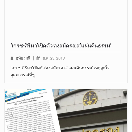
‘เกรซ-สิริมา’เปิดตัว!ลงสมัครส.ส.’แผ่นดินธรรม’
อุทัย มณี
ธ.ค. 23, 2018
'เกรซ-สิริมา'เปิดตัว!ลงสมัครส.ส.'แผ่นดินธรรม' เหตุถูกใจ
อุดมการณ์ที่ชู…