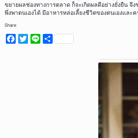
ขยายผลช่องทางการตลาด ก็จะเกิดผลดีอย่างยั่งยืน จ
พึ่งพาตนเองได้ มีอาหารหล่อเลี้ยงชีวิตของตนเองและค
Share:
F
T
Li
S
a
wi
n
h
ce
tt
e
ar
b
er
e
o
o
k