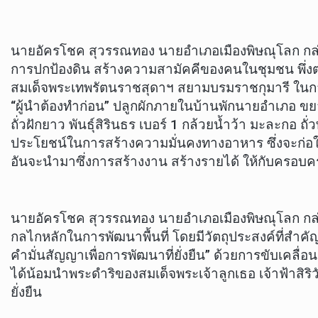
นายอัครโชค สุวรรณทอง นายอำเภอเมืองพิษณุโลก กล่า
การปกป้องดิน สร้างความสามัคคีของคนในชุมชน พึ่งต
สมเด็จพระเทพรัตนราชสุดาฯ สยามบรมราชกุมารี ในการส
“ผู้นำต้องทำก่อน” ปลูกผักภายในบ้านพักนายอำเภอ ขยา
ถั่วฝักยาว พันธุ์สิรินธร เบอร์ 1 กล้วยน้ำว้า มะละกอ ถ
ประโยชน์ในการสร้างความมั่นคงทางอาหาร ซึ่งจะก่อให้
อันจะนำมาซึ่งการสร้างงาน สร้างรายได้ ให้กับครอบค
นายอัครโชค สุวรรณทอง นายอำเภอเมืองพิษณุโลก กล่าวต่
กลไกหลักในการพัฒนาพื้นที่ โดยมีวัตถุประสงค์ที่สำคัญเ
คำมั่นสัญญาเพื่อการพัฒนาที่ยั่งยืน” ด้วยการขับเคล
ได้น้อมนำพระดำริของสมเด็จพระเจ้าลูกเธอ เจ้าฟ้าสิริว
ยั่งยืน