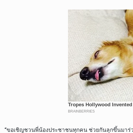
“ขอเชิญชวนพี่น้องประชาชนทุกคน ช่วยกันลุกขึ้นมาร่วม