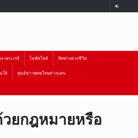
อง-พระเกจิ
ไลฟ์สไตล์
ทิศทางดวงชีวิต
นใต้
ศูนย์ข่าวพุทธไทยต่างแดน
ด้วยกฎหมายหรือ