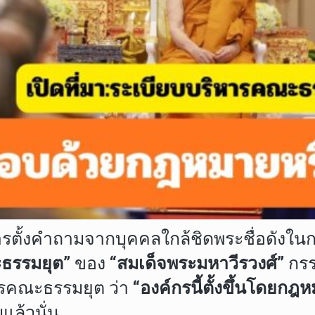
ารตั้งคำถามจากบุคคลใกล้ชิดพระชื่อดังใน
ธรรมยุต”
ของ
“สมเด็จพระมหาวีรวงศ์”
กรร
รคณะธรรมยุต ว่า
“องค์กรนี้ตั้งขึ้นโดย
แล้วนั่น