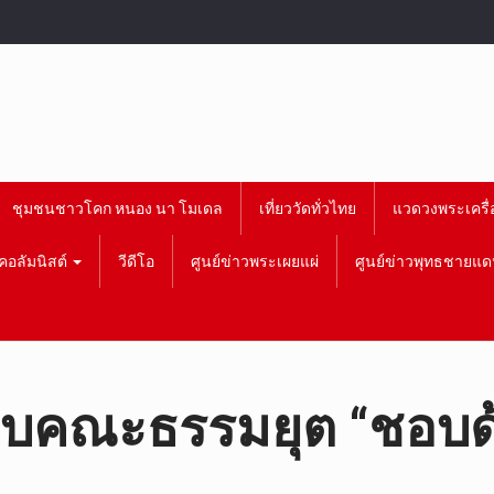
ชุมชนชาวโคก หนอง นา โมเดล
เที่ยววัดทั่วไทย
แวดวงพระเครื่
คอลัมนิสต์
วีดีโอ
ศูนย์ข่าวพระเผยแผ่
ศูนย์ข่าวพุทธชายแด
ียบคณะธรรมยุต “ชอบ