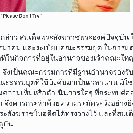
ดังกล่าว สมเด็จพระสังฆราชพระองค์ปัจจุบ
มาคม และระเบียบคณะธรรมยุต ในการแต่
น้าที่ในกิจการที่อยู่ในอำนาจของเจ้าคณะใ
 จึงเป็นคณะกรรมการที่มีฐานอำนาจรองรั
รรมยุตที่ใช้บังคับมาเป็นเวลานาน มิใช
ความเห็นหรือดำเนินการใดๆ ที่กระทบต่อ
 จึงควรกระทำด้วยความระมัดระวังอย่างยิ
จพระสังฆราชในอดีตได้ทรงวางไว้ และที่สมเ
ุบัน