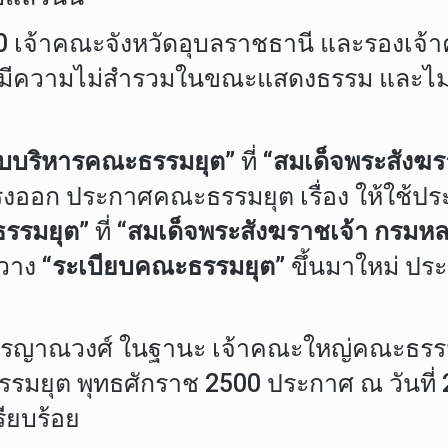
10 เจ้าคณะจังหวัดอุบลราชธานี และรองเจ
ณี มีความไม่สำรวมในขณะแสดงธรรม และไม่
ยบบริหารคณะธรรมยุต”
ที่
“สมเด็จพระสังฆ
ออก ประกาศคณะธรรมยุต เรื่อง ให้ใช้ปร
รรมยุต”
ที่
“สมเด็จพระสังฆราชเจ้า กรมห
ะวาง
“ระเบียบคณะธรรมยุต”
ขึ้นมาใหม่ ประ
ชิรญาณวงศ์ ในฐานะ เจ้าคณะใหญ่คณะธร
ธรรมยุต พุทธศักราช 2500 ประกาศ ณ วันที่ 
ียบร้อย