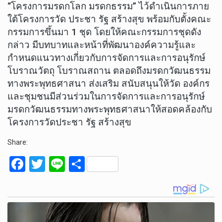
“โครงการมรดกโลก มรดกธรรม” ไว้ดำเนินการภาย
ใต้โครงการวัด ประชา รัฐ สร้างสุข พร้อมกับตั้งคณะ
กรรมการขึ้นมา 1 ชุด โดยให้คณะกรรมการชุดดัง
กล่าว มีบทบาทและหน้าที่พัฒนาองค์ความรู้และ
กำหนดแนวทางเกี่ยวกับการจัดการและการอนุรักษ์
โบราณวัตถุ โบราณสถาน ตลอดถึงมรดกวัฒนธรรม
ทางพระพุทธศาสนา ส่งเสริม สนับสนุนให้วัด องค์กร
และชุมชนมีส่วนร่วมในการจัดการและการอนุรักษ์
มรดกวัฒนธรรมทางพระพุทธศาสนาให้สอดคล้องกับ
โครงการวัดประชา รัฐ สร้างสุข
Share:
F
T
Li
S
a
wi
n
h
ce
tt
e
ar
b
er
e