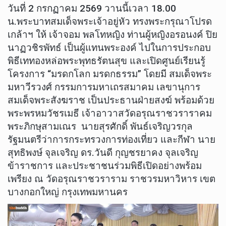
วันที่ 2 กรกฏาคม 2569 วานนี้เวลา 18.00
น.พระบาทสมเด็จพระเจ้าอยู่หัว ทรงพระกรุณาโปรด
เกล้าฯ ให้ เจ้าจอม พลโทหญิง ท่านผู้หญิงอรอนงค์ ปิย
นาฏวชิรพัทธ์ เป็นผู้แทนพระองค์ ไปในการประกอบ
พิธีเททองหล่อพระพุทธรัตนสุข และเปิดศูนย์เรียนรู้
โครงการ “มรดกโลก มรดกธรรม” โดยมี สมเด็จพระ
มหาวีรวงศ์ กรรมการมหาเถรสมาคม เลขานุการ
สมเด็จพระสังฆราช เป็นประธานฝ่ายสงฆ์ พร้อมด้วย
พระพรหมวัชรเมธี เจ้าอาวาสวัดอรุณราชวราราคม
พระภิกษุสามเณร นายสุรศักดิ์ พันธ์เจริญวรกุล
รัฐมนตรีว่าการกระทรวงการท่องเที่ยว และกีฬา นาย
สุทธิพงษ์ จุลเจริญ ดร.วันดี กุญชรยาคง จุลเจริญ
ข้าราชการ และประชาชนร่วมพิธีเปิดอย่างพร้อม
เพรียง ณ วัดอรุณราชวราราม ราชวรมหาวิหาร เขต
บางกอกใหญ่ กรุงเทพมหานคร