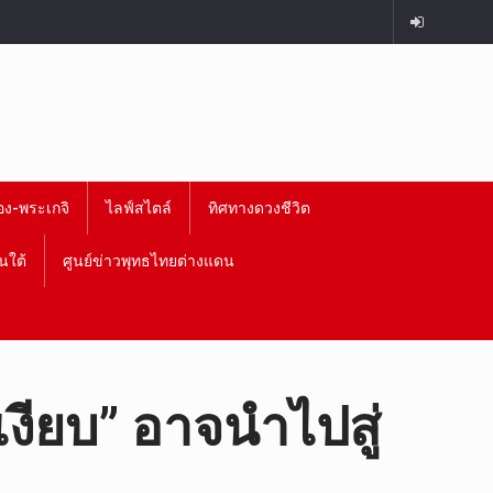
อง-พระเกจิ
ไลฟ์สไตล์
ทิศทางดวงชีวิต
นใต้
ศูนย์ข่าวพุทธไทยต่างแดน
เงียบ” อาจนำไปสู่