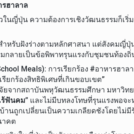
หารฮาลาล
รัวในญี่ปุ่น ความต้องการเชิงวัฒนธรรมก็เร
สำหรับฝังร่างตามหลักศาสนา แต่สังคมญี่ปุ
ลิมกลายเป็นข้อพิพาทรุนแรงกับชุมชนท้องถิ่
chool Meals): การเรียกร้อง #อาหารฮาลาล
เรียกร้องสิทธิพิเศษที่เกินขอบเขต”
กวิจัยจากสถาบันพหุวัฒนธรรมศึกษา มหาวิทย
ไร้ฟันคม”
และไม่มีบทลงโทษที่รุนแรงพอจะห
นถูกเปลี่ยนเป็นความเกลียดชังโดยไม่มีรัฐ
นาคต