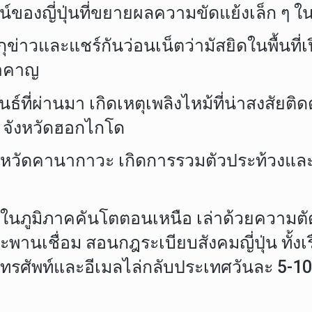
องญี่ปุ่นที่ขยายผลความขัดแย้งเล็ก ๆ ในช
ารกุข่าวและแชร์กันว่อนเน็ตว่ามัสยิดในพื้นท
รำคาญ
ธ์ที่ผ่านมา เกิดเหตุเพลิงไหม้ที่น่าสงสัยติด
 จังหวัดฮอกไกโด
ะ จังหวัดคานากาวะ เกิดการรวมตัวประท้วงแ
่งในภูมิภาคคันโตตอนเหนือ เล่าด้วยความตั
ะพานเชื่อม สอนกฎระเบียบสังคมญี่ปุ่น ทั้ง
ทรศัพท์และอีเมลไล่กลับประเทศวันละ 5-10 ส