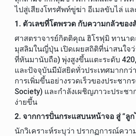
ไปสู่เสียงโทรศัพท์ขู่ฆ่า อีเมลขับไล่ 
1. ตัวเลขที่โตพรวด กับความกลัวของสั
ศาสตราจารย์กิตติคุณ ฮิโรฟุมิ ทานา
มุสลิมในญี่ปุ่น เปิดเผยสถิติที่น่าสนใ
ที่หันมานับถือ) พุ่งสูงขึ้นแตะระดับ 420
และปัจจุบันมีมัสยิดทั่วประเทศมากกว่า
การเพิ่มขึ้นอย่างรวดเร็วของประชาก
Society) และกำลังเผชิญภาวะประชากรสูง
ง่ายขึ้น
2. จากการปั่นกระแสบนหน้าจอ สู่ “ลู
นักวิเคราะห์ระบุว่า ปรากฏการณ์ความเก