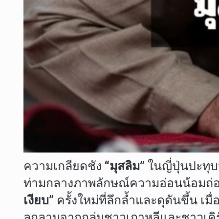
ความเกลียดชัง
“มุสลิม”
ในญี่ปุ่นปะท
ท่ามกลางภาพลักษณ์ความอ่อนน้อมถ่อมต
เงียบ”
ครั้งใหม่ที่ลึกล้ำและดุดันขึ้น 
ลุกลามจากกลุ่มชาวเกาหลีและชาวเคิร์