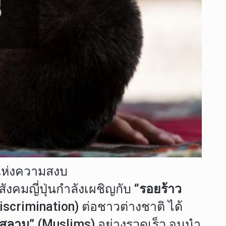
แห่งความสงบ
งคมญี่ปุ่นกำลังเผชิญกับ
“รอยร้าว
(Discrimination) ต่อชาวต่างชาติ ได้
อิสลาม”
(Muslims) อย่างรวดเร็ว จนนำ