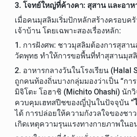
3. โจทย์ใหญ่ที่ค้างคา: สุสาน และอา
เมื่อคนมุสลิมเริ่มปักหลักสร้างครอบค
เจ้าบ้าน โดยเฉพาะสองเรื่องหลัก:
1. การฝังศพ: ชาวมุสลิมต้องการสุสาน
วัดพุทธ ทำให้การขอพื้นที่ทำสุสานมุส
2. อาหารกลางวันในโรงเรียน (Halal S
ถูกคนท้องถิ่นบางกลุ่มมองว่าเป็น “การ
มิจิโตะ โอฮาชิ (Michito Ohashi) นั
ควบคุมเฮทสปีชของญี่ปุ่นในปัจจุบัน
“
ได้ การปล่อยให้ความกังวลใจของชาวบ้า
เกิดเหตุความรุนแรงทางกายภาพในอ