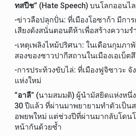
ทสปีช”
(Hate Speech) บนโลกออนไลน์ข
-ข่าวลือปลุกปั่น: ที่เมืองโอซาก้า มีก
เสียงดังสนั่นตอนตีห้าเพื่อสร้างความ
-เหตุเพลิงไหม้ปริศนา: ในเดือนกุมภาพัน
สองของชาวปากีสถานในเมืองเอเบ็ตสึ
-การประท้วงขับไล่: ที่เมืองฟูจิซาว
แห่งใหม่
“อาลี”
(นามสมมติ) ผู้นำมัสยิดแห่งหนึ
30 ปีแล้ว ที่ผ่านมาพยายามทำตัวเป็นส
อพยพใหม่ แต่ช่วงปีที่ผ่านมากลับโดนโ
หน้ากันด้วยซ้ำ