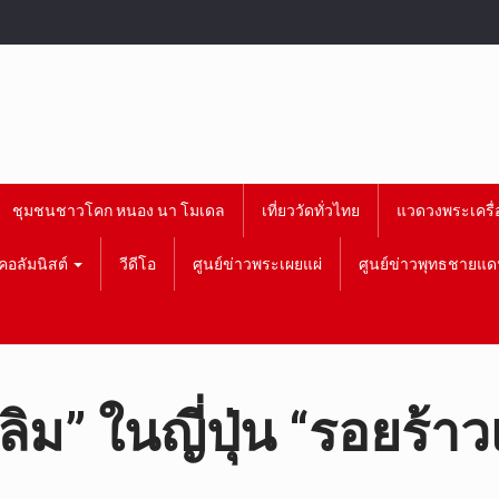
ชุมชนชาวโคก หนอง นา โมเดล
เที่ยววัดทั่วไทย
แวดวงพระเครื่
คอลัมนิสต์
วีดีโอ
ศูนย์ข่าวพระเผยแผ่
ศูนย์ข่าวพุทธชายแด
ิม” ในญี่ปุ่น “รอยร้าว