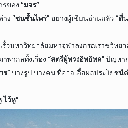
การของ
“มจร”
่าง
“ชนชั้นไพร่”
อย่างผู้เขียนอ่านแล้ว
“ตื่
รั้วมหาวิทยาลัยมหาจุฬาลงกรณราชวิทยาลั
พากลทั้งเรื่อง
“สตรีผู้ทรงอิทธิพล”
ปัญหาก
หาร”
บางรูป บางคน ที่อาจเอื้อผลประโยชน
ู ไว้หู”