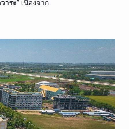
วาระ”
เนื่องจาก