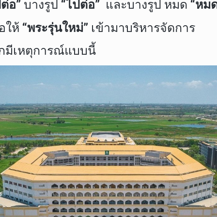
ปต่อ”
บางรูป
“ไปต่อ”
และบางรูป หมด
“หมด
่อให้
“พระรุ่นใหม่”
เข้ามาบริหารจัดการ
ักมีเหตุการณ์แบบนี้