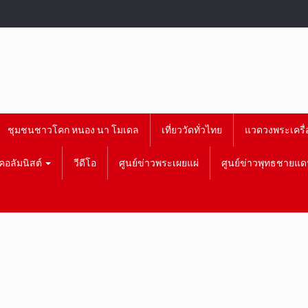
ชุมชนชาวโคก หนอง นา โมเดล
เที่ยววัดทั่วไทย
แวดวงพระเครื่
คอลัมนิสต์
วีดีโอ
ศูนย์ข่าวพระเผยแผ่
ศูนย์ข่าวพุทธชายแด