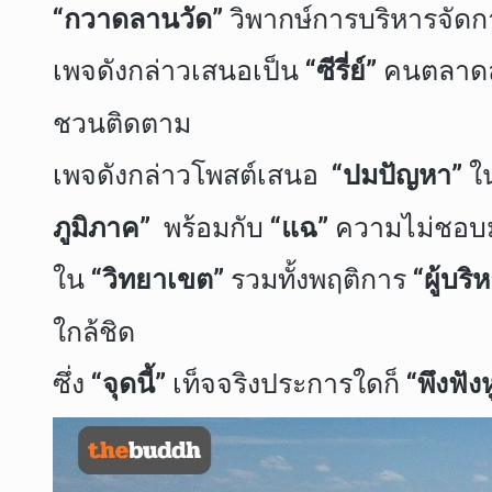
“กวาดลานวัด”
วิพากษ์การบริหารจัด
เพจดังกล่าวเสนอเป็น
“ซีรี่ย์”
คนตลาดล
ชวนติดตาม
เพจดังกล่าวโพสต์เสนอ
“ปมปัญหา”
ใน
ภูมิภาค”
พร้อมกับ
“แฉ”
ความไม่ชอบมา
ใน
“วิทยาเขต”
รวมทั้งพฤติการ
“ผู้บริ
ใกล้ชิด
ซึ่ง
“จุดนี้”
เท็จจริงประการใดก็
“พึงฟังห