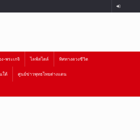
อง-พระเกจิ
ไลฟ์สไตล์
ทิศทางดวงชีวิต
นใต้
ศูนย์ข่าวพุทธไทยต่างแดน