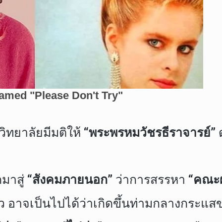
ิทยาลัยมีมติให้
“พระพรหมวัชรธีราจารย์”
มาสู่
“สังคมภายนอก”
ว่าการสรรหา “
คณะผู
ว อาจเป็นไปได้ว่าเกิดขึ้นท่ามกลางกระแสข่า