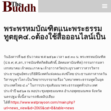
พระพรหมบัณฑิตแนะพระธรรม
ทูตยุค๔.๐ต้องใช้สื่อออนไลน์เป็น
วันอังคารที่ ๒๕ ธันวาคม พ.ศ.๒๕๖๑ เวลา ๑๕.๓๐ น. พระพรหมบัณฑิต
(ป.ธ.๙, ศ.,ดร.,ราชบัณฑิตกิตติมศักดิ์, อัคคมหาบัณฑิต) กรรมการมหา
เถรสมาคม เจ้าคณะภาค ๒ เจ้าอาวาสวัดประยุรวงศาวาสวรวิหาร
ประธานศูนย์พระปริยัตินิเทศก์แห่งคณะสงฆ์ไทย ประธานสภาสากลวัน
วิสาขบูชาโลก เป็นวิทยากรบรรยายเรื่อง “บทบาทพระธรรมทูตในยุค
ประเทศไทย ๔.๐” ในการประชุมสัมมนาพระธรรมทูตทั่วประเทศ
ประจำปี ๒๕๖๑ ณ หอประชุมพุทธมณฑล อำเภอพุทธมณฑล จังหวัด
นครปฐม ทั้งนี้สามารถฟังคลิปเสียง
ได้ที่
https://www.watprayoon.com/main.php?
url=news_view&id=2065&cat=B&table=news