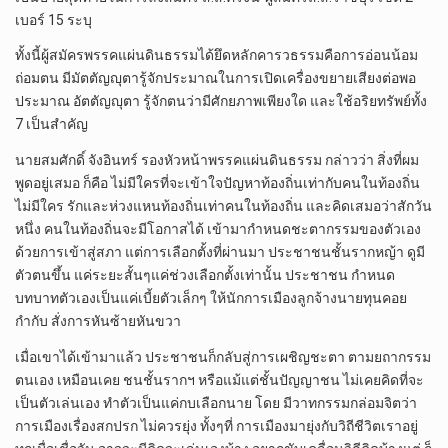
เบอร์ 15 ระบุ
ทั้งนี้ผู้สมัครพรรคแผ่นดินธรรมได้ยึดหลักคารวธรรมคือการอ่อนน้อม
ถ่อมตน มีมัตตัญญุตารู้จักประมาณในการเปิดเครื่องขยายเสียงต่อพอ
ประมาณ อัตตัญญุตา รู้จักตนว่ามีศักยภาพเพียงใด และใช้อริยทรัพย์ทั้ง
7 เป็นสำคัญ
นายสมศักดิ์ จังอินทร์ รองหัวหน้าพรรคแผ่นดินธรรม กล่าวว่า สิ่งที่ผม
พูดอยู่เสมอ ก็คือ ไม่มีใครที่จะเข้าใจปัญหาท้องถิ่นเท่ากับคนในท้องถิ่น
ไม่มีใคร รักและห่วงแหนท้องถิ่นเท่าคนในท้องถิ่น และคิดเสมอว่าสักวัน
หนึ่ง คนในท้องถิ่นจะมีโอกาสได้ เข้ามากำหนดชะตากรรมของตัวเอง
ด้วยการเข้าสู่สภา แต่การเลือกตั้งที่ผ่านมา ประชาชนชั้นรากหญ้า ดูมี
ตัวตนขึ้น แค่ระยะสั้นๆแค่ช่วงเลือกตั้งเท่านั้น ประชาชน กำหนด
บทบาทตัวเองเป็นแค่เบี้ยตัวเล็กๆ ให้นักการเมืองลูกจ้างนายทุนคอย
กำกับ สั่งการหันซ้ายหันขวา
เมื่อเขาได้เข้ามาแล้ว ประชาชนก็กลับสู่การเผชิญชะตา ตามยถากรรม
ตนเอง เหมือนเคย ชนชั้นรากฯ หรือแม้แต่ชั้นปัญญาชน ไม่เคยคิดที่จะ
เป็นตัวเล่นเอง ทำตัวเป็นแค่กบเลือกนาย โดย มีวาทกรรมกล่อมจิตว่า
การเมืองเรื่องสกปรก ไม่ควรยุ่ง ทั้งๆที่ การเมืองมายุ่งกับวิถีชีวิตเราอยู่