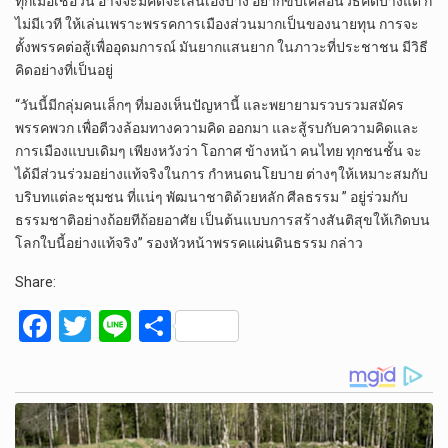
ทุกเมื่อเชื่อวัน อาจจะมีคิดจะเล่นเองบ้าง อยากขับเคลื่อนวิธีคิดบ้างแต่ ก็
ไม่มีเวที ให้เล่นเพราะพรรคการเมืองส่วนมากเป็นของนายทุน การจะ
ตั้งพรรคต่อสู้เพื่ออุดมการณ์ มันยากแสนยาก ในภาวะที่ประชาชน มีวิธี
คิดอย่างที่เป็นอยู่
“วันนี้มีกลุ่มคนเล็กๆ ที่มองเห็นปัญหานี้ และพยายามรวบรวมสมัคร
พรรคพวก เพื่อตีวงล้อมทางความคิด ออกมา และสู้รบกับความคิดและ
การเมืองแบบเดิมๆ เพียงหวังว่า โอกาศ ข้างหน้า คนไทย ทุกชนชั้น จะ
ได้มีส่วนร่วมอย่างแท้จริงในการ กำหนดนโยบาย ต่างๆให้เหมาะสมกับ
บริบทแต่ละชุมชน ที่แน่ๆ พัฒนาชาติด้วยหลัก ศีลธรรม ” อยู่ร่วมกับ
ธรรมชาติอย่างถ้อยทีถ้อยอาศัย เป็นต้นแบบการสร้างสันติสุขให้เกิดบน
โลกใบนี้อย่างแท้จริง” รองหัวหน้าพรรคแผ่นดินธรรม กล่าว
Share:
F
T
Li
S
a
wi
n
h
ce
tt
e
ar
b
er
e