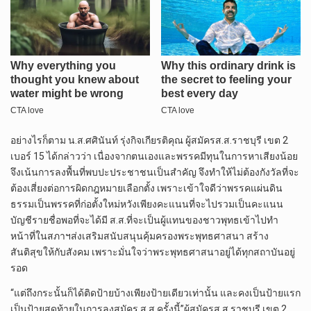
อย่างไรก็ตาม น.ส.ศศินันท์ รุ่งกิจเกียรติคุณ ผู้สมัครส.ส.ราชบุรี เขต 2
เบอร์ 15 ได้กล่าวว่า เนื่องจากตนเองและพรรคมีทุนในการหาเสียงน้อย
จึงเน้นการลงพื้นที่พบปะประชาชนเป็นสำคัญ จึงทำให้ไม่ต้องกังวัลที่จะ
ต้องเสี่ยงต่อการผิดกฎหมายเลือกตั้ง เพราะเข้าใจดีว่าพรรคแผ่นดิน
ธรรมเป็นพรรคที่ก่อตั้งใหม่หวังเพียงคะแนนที่จะไปรวมเป็นคะแนน
บัญชีรายชื่อพอที่จะได้มี ส.ส.ที่จะเป็นผู้แทนของชาวพุทธเข้าไปทำ
หน้าที่ในสภาฯส่งเสริมสนับสนุนคุ้มครองพระพุทธศาสนา สร้าง
สันติสุขให้กับสังคม เพราะมั่นใจว่าพระพุทธศาสนาอยู่ได้ทุกสถาบันอยู่
รอด
“แต่ถึงกระนั้นก็ได้ติดป้ายบ้างเพียงป้ายเดียวเท่านั้น และคงเป็นป้ายแรก
เป็นป้ายสุดท้ายในการลงสมัคร ส.ส.ครั้งนี้”ผู้สมัครส.ส.ราชบุรี เขต 2