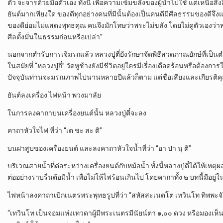
ตัว จะจารด้วยมือตัวเอง ทั้งนี้ เพื่อความเข้มขลังของผู้นำไปใช้ แต่เหนือส
ยันต์มากเพียงใด ของดีทุกอย่างคนที่มีนั้นต้องเป็นคนดีมีศีลธรรมของดีจึ
ของดีย่อมไม่แสดงพุทธคุณ คนจึงมักโทษว่าพระไม่ขลัง โดยไม่ดูตัวเองว่าพ
ศีลตั้งมั่นในธรรมก่อนหรือเปล่า”
นอกจากตำรับการเจิมรถแล้ว หลวงปู่ตี๋ยังรักษาจัดพิธีสวดภาณยักษ์ที่เป็น
ในสมัยที่ “หลวงปู่กี๋” วัดหูช้างยังมีชีวิตอยู่ใครมีเรื่องเดือดร้อนหรือต้อง
ปัจจุบันท่านจะมรณภาพไปนานหลายปีแล้วก็ตาม แต่ชื่อเสียงและเกียรติคุ
ยันต์ลงเครื่อง ไฟหน้า พวงมาลัย
ในการลงคาถาบนเครื่องยนต์นั้น หลวงปู่ตี๋จะลง
คาถาหัวใจไฟ ที่ว่า “เต ชะ สะ ติ”
บนฝาสูบของเครื่องยนต์ และลงคาถาหัวใจน้ำที่ว่า “อา ปา นุ ติ”
บริเวณสายน้ำที่ต่อระหว่างเครื่องยนต์กับหม้อน้ำ ทั้งนี้หลวงปู่ตี๋ได้ให้เหต
ต่ออย่างราบรื่นต้อมีน้ำ เพื่อไม่ให้ไฟร้อนเกินไป โดยคาถาทั้ง ๒ บทนี้มีอย
ไฟหน้าลงคาถาเบิกเนตรพระพุทธรูปที่ว่า “สหัสสะเนตโต เทวินโท ทิพพะจัก
“เทวินโท เป็นจอมแห่งเทวดาผู้มีพระเนตรมีนัยน์ตา ๑,๐๐ ดวง หรือมองเห็