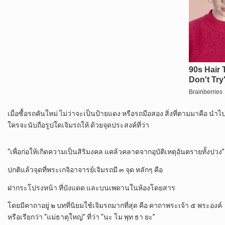
เมื่อซื้อรถคันใหม่ ไม่ว่าจะเป็นป้ายแดง หรือรถมือสอง สิ่งที่ตามมาคือ นำไป
ใครจะนับถือรูปใดเจิมรถให้ ด้วยจุดประสงค์ที่ว่า
“เพื่อก่อให้เกิดความเป็นสิริมงคล แคล้วคลาดจากอุบัติเหตุอันตรายทั้งปวง”
ปกติแล้วจุดที่พระเกจิอาจารย์เจิมรถมี ๓ จุด หลักๆ คือ
ฝากระโปรงหน้า ที่บังแดด และบนเพดานในห้องโดยสาร
โดยมีคาถาอยู่ ๒ บทที่นิยมใช้เจิมรถมากที่สุด คือ คาถาพระเจ้า ๕ พระองค์
หรือเรียกว่า “แม่ธาตุใหญ่” ที่ว่า “นะ โม พุท ธา ยะ”