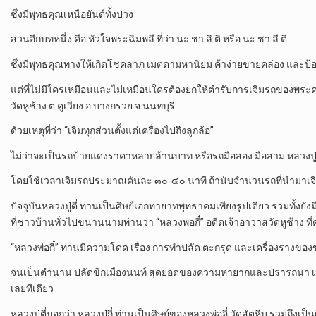
ซึ่งมีพุทธคุณเหนือยันต์ทั้งปวง
ส่วนอีกบทหนึ่ง คือ หัวใจพระฉิมพลี ที่ว่า นะ ชา ลิ ติ หรือ นะ ชา ลี ติ
ซึ่งมีพุทธคุณทางให้เกิดโชคลาภ เมตตามหานิยม ค้าง่ายขายคล่อง และป้อง
แต่ที่ไม่มีใครเหมือนและไม่เหมือนใครต้องยกให้ตำรับการเจิมรถของพระครู
วัดหูช้าง ต.คูเวียง อ.บางกรวย จ.นนทบุรี
ด้วยเหตุที่ว่า “เจิมทุกส่วนตั้งแต่เครื่องไปถึงลูกล้อ”
ไม่ว่าจะเป็นรถป้ายแดงราคาหลายล้านบาท หรือรถมือสอง มือสาม หลวงปู่ตี
โดยใช้เวลาเจิมรถประมาณคันละ ๓๐-๔๐ นาที ถ้านับจำนวนรถที่นำมาเจิม
ปัจจุบันหลวงปู่ตี๋ ท่านเป็นศิษย์เอกทายาทพุทธาคมเพียงรูปเดียว รวมทั้งย
ที่ชาวบ้านทั่วไปขนานนามท่านว่า “หลวงพ่อกี๋” อดีตเจ้าอาวาสวัดหูช้าง 
“หลวงพ่อกี๋” ท่านมีความโดด เรื่อง การทำปลัด ตะกรุด และเครื่องรางของ
จนเป็นตำนาน ปลัดขิกเมืองนนท์ สุดยอดของความหายากและปรารถนา เน
เลยทีเดียว
หลวงปู่ตี๋บอกว่า หลวงปู่กี๋ ท่านเป็นศิษย์ของหลวงพ่ออี๋ วัดสัตหีบ รวมถึงเ