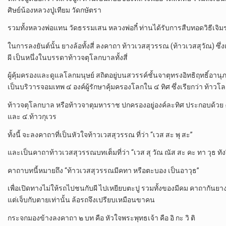
ศิษย์น้องหลวงปู่เทียม วัดกษัตรา
รวมทั้งหลวงพ่อแทน วัดธรรมเสน หลวงพ่อกี๋ ท่านได้รับการสืบทอดวิธีเจิ
ในการลงยันต์นั้น ยางล้อทั้งสี่ ลงคาถา ท้าวเวสสุวรรณ (ท้าวเวสสุวัณ) ซึ่งเ
ผี เป็นหนึ่งในบรรดาท้าวจตุโลกบาลทั้งสี่
ผู้คุ้มครองและดูแลโลกมนุษย์ สถิตอยู่บนสวรรค์ชั้นจาตุทรงอิทธิฤทธิ์อา
เป็นบริวารจอมเทพ ๔ องค์ผู้รักษาคุ้มครองโลกใน ๔ ทิศ ซึ่งเรียกว่า ท้าว
ท้าวจตุโลกบาล หรือท้าวจาตุมหาราช ปกครองอยู่องค์ละทิศ ประกอบด้วย ๑.ท้
และ ๔.ท้าวกุเวร
ทั้งนี้ จะลงคาถาที่เป็นหัวใจท้าวเวสสุวรรณ ที่ว่า “เวส สะ พุ สะ”
และเป็นคาถาท้าวเวสสุวรรณบทเต็มที่ว่า “เวส สุ วัณ ณัส สะ คะ ทา วุธ ทัง
คาถาบทนี้หมายถึง “ท้าวเวสสุวรรณมีคทา หรือตะบอง เป็นอาวุธ”
เพื่อเปิดทางไม่ให้รถไปชนกับผี ไปเหยียบตะปู รวมทั้งของมีคม คาถากันยา
แต่เจ็บกับตายเท่านั้น ล้อรถจึงเปรียบเหมือนขาคน
กระจกมองข้างลงคาถา ๒ บท คือ หัวใจพระพุทธเจ้า คือ อิ กะ วิ ติ