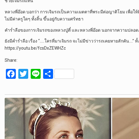
ช่วยเจิมรถแทน
หลวงพี่อ๊อด บอกว่า การเจิมรถเป็นความเมตตาที่พระมีต่อญาติโยม เพื่อ
ไม่มีค่าครูใดๆ ทั้งสิ้น ขึ้นอยู่กับความศร้ทธา
คำร่ำลือของการเจิมรถของหลวงปู่ตี๋ และหลวงพี่อ๊อด นอกจากความปลอด
ยังมีค่ำร่ำลือ เรื่อง “…..ใครที่มาเจิมรถ จะไม่มีข่าวว่ารถเคยหายสักคัน….” ท
https://youtu.be/fcsDxZEWHZc
Share:
F
T
Li
S
a
wi
n
h
ce
tt
e
ar
b
er
e
o
o
k