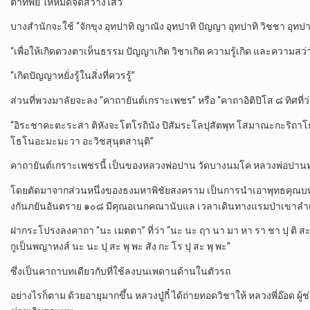
ตาทิพย์ ให้หมดจดสว่างไสว”
บางสำนักจะใช้ “จักขุง อุทปาทิ ญาณัง อุทปาทิ ปัญญา อุทปาทิ วิชชา อุทปา
“เพื่อให้เกิดดวงตาเห็นธรรม ปัญญาเกิด วิชาเกิด ความรู้เกิด และความสว่าง
“เกิดปัญญาหยั่งรู้ในสิ่งที่ควรรู้”
ส่วนที่พวงมาลัยจะลง “คาถายันต์เกราะเพชร” หรือ “คาถาอิติปิโส ๘ ทิศที่ว
“อิระชาคะตะระสา ติหังจะโตโรถินัง ปิสัมระโลปุสัตพุท โสมาณะกะริถาโ
โธโนอะมะมะวา อะวิชสุนุตสานุติ”
คาถายันต์เกราะเพชรนี้ เป็นของหลวงพ่อปาน วัดบางนมโค หลวงพ่อปาน
โดยตัดมาจากส่วนหนึ่งของธงมหาพิชัยสงคราม เป็นการนำเอาพุทธคุณบทต
งกันภยันอันตราย ๑๐๘ มีคุณอเนกคณานับแล เวลาเดินทางแรมป่าเขาล
ฝากระโปรงลงคาถา “นะ เมตตา” ที่ว่า “นะ นะ ฤา นา มา หา รา ชา ปุ ติ สะ
กูเป็นพญาหงส์ นะ นะ ปุ สะ พุ พะ สัง กะ โร ปุ สะ พุ พะ”
ซึ่งเป็นคาถาบทเดียวกับที่ใช้ลงบนเพดานด้านในตัวรถ
อย่างไรก็ตาม ด้วยอายุมากขึ้น หลวงปู่กี๋ ได้ถ่ายทอดวิชาให้ หลวงพี่อ๊อด ผู