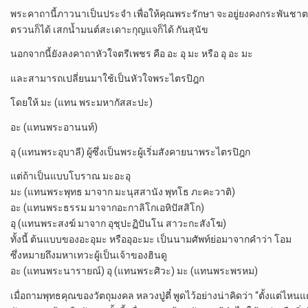
พระคาถานี้ภาวนาเป็นประจำ เพื่อให้คุณพระรักษา จะอยู่ยงคงกระพันชาตรี
ตรวนก็ได้ เสกน้ำมนต์สะเดาะกุญแจก็ได้ กันสุนัข
นอกจากนี้ยังลงคาถาหัวใจตรีเพชร คือ อะ อุ มะ หรือ อุ อะ มะ
และสามารถเปลี่ยนมาใช้เป็นหัวใจพระไตรปิฎก
โดยให้ มะ (แทน พระมหากัสสะปะ)
อะ (แทนพระอานนท์)
อุ (แทนพระอุบาลี) ผู้ซึ่งเป็นพระผู้เริ่มสังคายนาพระไตรปิฎก
แต่ถ้าเป็นแบบโบราณ มะอะอุ
มะ (แทนพระพุทธ มาจาก มะนุสสานัง พุทโธ ภะคะวาติ)
อะ (แทนพระธรรม มาจากอะกาลิโกเอหิปัสสิโก)
อุ (แทนพระสงฆ์ มาจาก อุชุปะฏิปันโน สาวะกะสังโฆ)
ทั้งนี้ ต้นแบบของอะอุมะ หรืออุอะมะ เป็นนามศัพท์ย่อมาจากคำว่า โอม
ซึ่งหมายถึงมหาเทวะผู้เป็นเจ้าของฮินดู
อะ (แทนพระนารายณ์) อุ (แทนพระศิวะ) มะ (แทนพระพรหม)
เมื่อถามพุทธคุณของวัตถุมงคล หลวงปู่ตี๋ พูดไว้อย่างน่าคิดว่า “ตั้งแต่ไหน