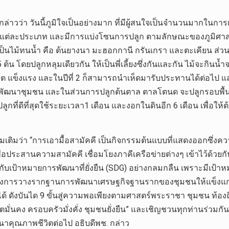
าวว่า วันนี้ภูมิใจเป็นอย่างมาก ที่มีผู้สนใจเป็นจำนวนมากในการเ
ต่ละประเภท และมีการแบ่งโซนการปลูก ตามลักษณะของภูมิศาสตร์ เช่น
นไม้ทนน้ำ คือ ต้นยางนา มะฮอกกานี กรันเกรา และตะเคียน ส่วนไม้ที
 ต้น โดยปลูกหลุมเดียวกัน ให้เป็นพี่เลี้ยงซึ่งกันและกัน ไม้จะกินน้
โต แข็งแรง และในปีที่ 2 ก็สามารถนำเห็ดมารับประทานได้ต่อไป และเป็นเ
ัฒนาชุมชน และในส่วนการปลูกต้นตาล ตาลโตนด จะปลูกรอบพื้นที่ท
กที่ดีที่สุดใช้ระยะเวลา1 เดือน และงอกในดินอีก 6 เดือน เพื่อให้
่มเติมว่า “การเอามื้อสามัคคี เป็นกิจกรรมต้นแบบที่แสดงออกซึ่งค
ื่อประสานความสามัคคี เชื่อมโยงภาคีเครือข่ายต่างๆ เข้าไว้ด้วย
บเป้าหมายการพัฒนาที่ยั่งยืน (SDG) อย่างกลมกลืน เพราะมีเป้า
ถึงการวางรากฐานการพัฒนาเศรษฐกิจฐานรากของชุมชนให้แข็งแกร่ง ทั้
ด้ ดังบันได 9 ขั้นสู่ความพอเพียงตามศาสตร์พระราชา ชุมชน ท้องถิ่นจ
ีวิตมั่นคง ครอบครัวมั่งคั่ง ชุมชนยั่งยืน” และเชิญชวนทุกท่านร่
พัฒนาคุณภาพชีวิตต่อไป อธิบดีพช. กล่าว