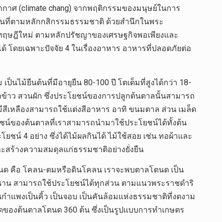
ิอากาศ (climate chang) จากพฤติกรรมของมนุษย์ในการ
พื้นที่ตามหลักกสิกรรมธรรมชาติ ด้วยสำนึกในพระ
ฤษฎีใหม่ ตามหลักปรัชญาของเศรษฐกิจพอเพียงและ
้ โดยเฉพาะปัจจัย 4 ในเรื่องอาหาร อาหารที่ปลอดภัยต่อ
นไม้ยืนต้นที่มีอายุยืน 80-100 ปี โตเต็มที่สูงได้กว่า 18-
่น นาข้าว สวนผัก ซึ่งประโยชน์ของการปลูกต้นตาลนั้นสามารถ
มีสีเหลืองสามารถใช้แต่งสีอาหาร อาทิ ขนมตาล ส่วน เมล็ด
โยชน์ของต้นตาลที่เราสามารถนำมาใช้ประโยชน์ได้ทั้งต้น
ชน์ 4 อย่าง ซึ่งได้ไม้ผลกินได้ ไม้ใช้สอย เช่น ทอผ้าและ
น และสร้างความสมดุลแก่ธรรมชาติอย่างยั่งยืน
ก โตนด คือ โคลน-ตมหรือดินโคลน เราจะพบตาลโตนด เป็น
ยุยาวนาน สามารถใช้ประโยชน์ได้ทุกส่วน ตามแนวพระราชดำริ
นกำแพงเป็นคิ้ว เป็นจอบ เป็นคันล้อมแห่งธรรมชาติที่งดงาม
มกอดของต้นตาลโตนด 360 ต้น ซึ่งเป็นรูปแบบการทำเกษตร