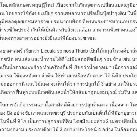
สม โดยหลักเกษตรทฤษฎีใหม่ เนื่องจากในวิกฤตการเปลี่ยนแปลงภูม
น โดยการใช้ถังขยะเปียก จากเศษอาหาร เพื่อเป็นปุ๋ยบำรุงดิน ใน
มิพลอดุลยเดชมหาราช บรมนาถบพิตร ที่ทรงพระราชทานเกษตรท
รงชีวิตประจำวันให้เป็นมิตรกับสิ่งแวดล้อม สามารถพึ่งพาตนเองได
มั่นคงทางอาหารอย่างยั่งยืนแก่พี่น้องประชาชน
าศาสตร์ เรียกว่า Licuala spinosa Thunb เป็นไม้สกุลในวงศ์ปาล์ม เป็
ินทุกชนิด ทนแล้ง และน้ำท่วมได้ดี ไม่มีผลต่อพืชอื่นๆ รอบข้าง เช
น้ำตาลมะพร้าว ทำเครื่องดื่มที่ เรียกว่าน้ำตาลเมา เนื้อจากผล
ามารถ ใช้มุงหลังคา ลำต้น ใช้ทำเสาหรือหลักต่างๆ ได้ นี่คือ ประ
ฮอกกานี และไม้แดง จะเห็นได้ว่า การปลูกไม้ 3 อย่าง แต่ให้ประโย
วยให้เกิดการฟื้นฟูระบบนิเวศดินและน้ำให้กลับมาอุดมสมบูรณ์ ร่มรื่
่า ในการจัดกิจกรรมเอามื้อสามัคคีด้วยการปลูกต้นตาล เนื่องจา
ง คลอง บึง อย่างชัยนาทและเพชรบุรี ประกอบกับเป็นต้นไม้ที่มีอา
้นที่ 9 ไร่ เป็นการปลูกรอบที่ดิน โดยมีระยะห่าง 2 เมตร เพื่อเป็
็จะมีความงดงาม ประกอบด้วย ไม้ 3 อย่าง ประโยชน์ 4 อย่าง ในอ้อ