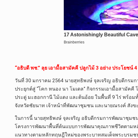
“อธิบดี พช.” ลุย เอามื้อสามัคคี ปลูกไม้ 3 อย่าง ประโยชน
วันที่ 30 มกราคม 2564 นายสุทธิพงษ์ จุลเจริญ อธิบดีก
ประยุกต์สู่ “โคก หนอง นา โมเดล” กิจกรรมเอามื้อสามัคค
ประดู่ มะฮอกกานี ไม้แดง และต้นอ้อย ในพื้นที่ 9 ไร่ พร้
จังหวัดชัยนาท เจ้าหน้าที่พัฒนาชุมชน และนายณรงค์ สังข
ในการนี้ นายสุทธิพงษ์ จุลเจริญ อธิบดีกรมการพัฒนาชุม
โครงการพัฒนาพื้นที่ต้นแบบการพัฒนาคุณภาพชีวิตตามหลักท
แนวทางตามหลักทฤษฎีใหม่ของพระบาทสมเด็จพระบรมชนกา