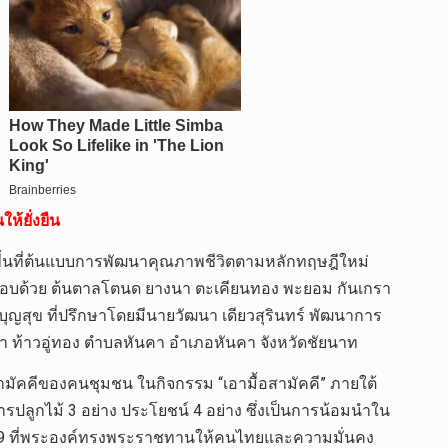
ห้ยั่งยืน
พื้นที่ต้นแบบการพัฒนาคุณภาพชีวิตตามหลักทฤษฎีใหม่
ประกอบด้วย ต้นตาลโตนด ยางนา ตะเคียนทอง พะยอม กันเกรา
 บุญสุข ที่ปรึกษาโดยมีนายวัฒนา เดียวสุรินทร์ พัฒนาการ
า ท้าวอู่ทอง ตำบลหันคา อำเภอหันคา จังหวัดชัยนาท
มัคคีของคนชุมชน ในกิจกรรม “เอามื้อสามัคคี” ภายใต้
ลูกไม้ 3 อย่าง ประโยชน์ 4 อย่าง ซึ่งเป็นการน้อมนำใน
9 ที่พระองค์ทรงพระราชทานให้คนไทยและความมั่นคง