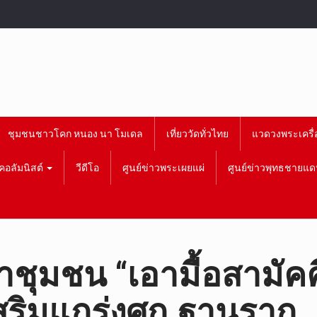
ชุมชนชาวโคก หนอง นา โมเดล
เที่ยววัดทั่วไทย
แวดวงพระเครื่
คอลัมนิสต์
วีดีโอ
ศูนย์ข่าวพระเผยแผ่
ศูนย์ข่าวพุทธชายแด
นำชุมชน “เอามื้อสามัคค
เสริมแกร่งศก.ฐานราก