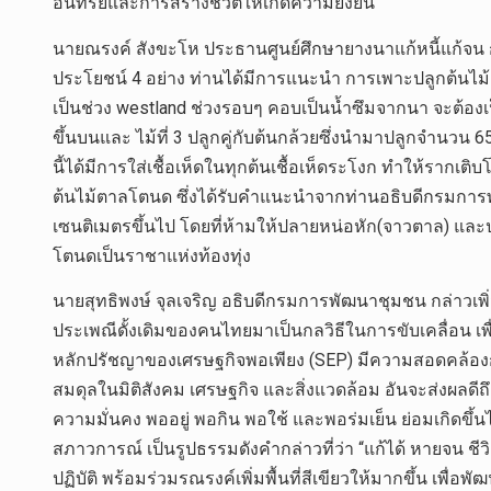
อินทรีย์และการสร้างชีวิตให้เกิดความยั่งยืน
นายณรงค์ สังขะโห ประธานศูนย์ศึกษายางนาแก้หนี้แก้จน กล่
ประโยชน์ 4 อย่าง ท่านได้มีการแนะนำ การเพาะปลูกต้นไม้แ
เป็นช่วง westland ช่วงรอบๆ คอบเป็นน้ำซึมจากนา จะต้องเป็
ขึ้นบนและ ไม้ที่ 3 ปลูกคู่กับต้นกล้วยซึ่งนำมาปลูกจำนวน 65
นี้ได้มีการใส่เชื้อเห็ดในทุกต้นเชื้อเห็ดระโงก ทำให้รากเติบ
ต้นไม้ตาลโตนด ซึ่งได้รับคำแนะนำจากท่านอธิบดีกรมการพ
เซนติเมตรขึ้นไป โดยที่ห้ามให้ปลายหน่อหัก(จาวตาล) และปลู
โตนดเป็นราชาแห่งท้องทุ่ง
นายสุทธิพงษ์ จุลเจริญ อธิบดีกรมการพัฒนาชุมชน กล่าวเพิ
ประเพณีดั้งเดิมของคนไทยมาเป็นกลวิธีในการขับเคลื่อน เพ
หลักปรัชญาของเศรษฐกิจพอเพียง (SEP) มีความสอดคล้องกั
สมดุลในมิติสังคม เศรษฐกิจ และสิ่งแวดล้อม อันจะส่งผลดี
ความมั่นคง พออยู่ พอกิน พอใช้ และพอร่มเย็น ย่อมเกิดขึ้นไ
สภาวการณ์ เป็นรูปธรรมดังคำกล่าวที่ว่า “แก้ได้ หายจน ช
ปฏิบัติ พร้อมร่วมรณรงค์เพิ่มพื้นที่สีเขียวให้มากขึ้น เพื่อ