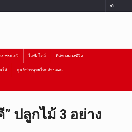
อง-พระเกจิ
ไลฟ์สไตล์
ทิศทางดวงชีวิต
นใต้
ศูนย์ข่าวพุทธไทยต่างแดน
ี” ปลูกไม้ 3 อย่าง