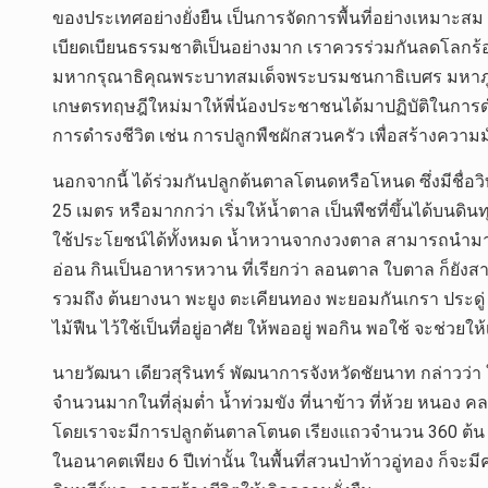
ของประเทศอย่างยั่งยืน เป็นการจัดการพื้นที่อย่างเหมาะ
เบียดเบียนธรรมชาติเป็นอย่างมาก เราควรร่วมกันลดโลกร้อ
มหากรุณาธิคุณพระบาทสมเด็จพระบรมชนกาธิเบศร มหาภู
เกษตรทฤษฎีใหม่มาให้พี่น้องประชาชนได้มาปฏิบัติในการดำ
การดำรงชีวิต เช่น การปลูกพืชผักสวนครัว เพื่อสร้างความ
นอกจากนี้ ได้ร่วมกันปลูกต้นตาลโตนดหรือโหนด ซึ่งมีชื่อวิทย
25 เมตร หรือมากกว่า เริ่มให้น้ำตาล เป็นพืชที่ขึ้นได้บนด
ใช้ประโยชน์ได้ทั้งหมด น้ำหวานจากงวงตาล สามารถนำมาเป็น
อ่อน กินเป็นอาหารหวาน ที่เรียกว่า ลอนตาล ใบตาล ก็ยังส
รวมถึง ต้นยางนา พะยูง ตะเคียนทอง พะยอมกันเกรา ประดู่ มะ
ไม้ฟืน ไว้ใช้เป็นที่อยู่อาศัย ให้พออยู่ พอกิน พอใช้ จะช่
นายวัฒนา เดียวสุรินทร์ พัฒนาการจังหวัดชัยนาท กล่าวว
จำนวนมากในที่ลุ่มต่ำ น้ำท่วมขัง ที่นาข้าว ที่ห้วย หนอ
โดยเราจะมีการปลูกต้นตาลโตนด เรียงแถวจำนวน 360 ต้น ในพื
ในอนาคตเพียง 6 ปีเท่านั้น ในพื้นที่สวนป่าท้าวอู่ทอง ก