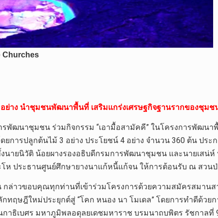
์ 4 อย่าง นำชุมชนพัฒนาพื้นที่ เสริมแกร่งเศรษฐกิจฐานรากของชุมชนใ
รมการพัฒนาชุมชน ร่วมกิจกรรม “เอามื้อสามัคคี” ในโครงการพัฒนา
ี โดยการปลูกต้นไม้ 3 อย่าง ประโยชน์ 4 อย่าง จำนวน 360 ต้น 
อมทั้งนายนิวัติ น้อยผางรองอธิบดีกรมการพัฒนาชุมชน และนายเสน่ห์
ะโห ประธานศูนย์ศึกษายางนาแก้หนี้แก้จน ให้การต้อนรับ ณ สวนป่
ชน กล่าวขอบคุณทุกท่านที่เข้าร่วมโครงการด้วยความสมัครสมานสา
ฤษฎีใหม่ประยุกต์สู่ “โคก หนอง นา โมเดล” โดยการทำดีด้วยการป
ธิเบศร มหาภูมิพลอดุลยเดชมหาราช บรมนาถบพิตร รัชกาลที่ 