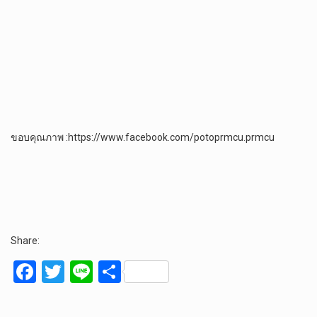
ขอบคุณภาพ :https://www.facebook.com/potoprmcu.prmcu
Share:
F
T
Li
S
a
wi
n
h
ce
tt
e
ar