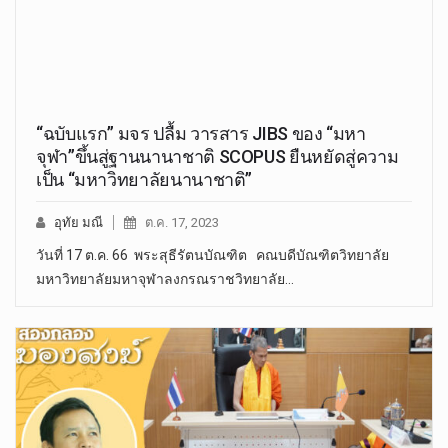
“ฉบับแรก” มจร ปลื้ม วารสาร JIBS ของ “มหา
จุฬา”ขึ้นสู่ฐานนานาชาติ SCOPUS ยืนหยัดสู่ความ
เป็น “มหาวิทยาลัยนานาชาติ”
อุทัย มณี
ต.ค. 17, 2023
วันที่ 17 ต.ค. 66 พระสุธีรัตนบัณฑิต คณบดีบัณฑิตวิทยาลัย
มหาวิทยาลัยมหาจุฬาลงกรณราชวิทยาลัย…