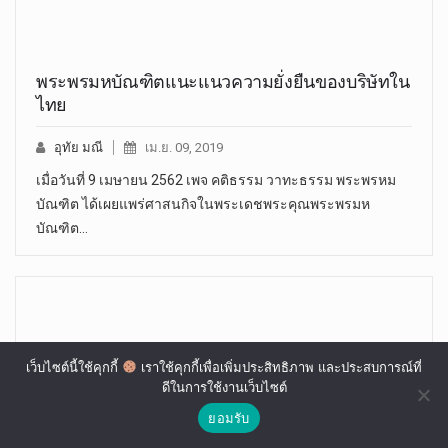
พระพรมหบัณฑิตแนะแนวความยั่งยืนของบริษัทใน
ไทย
อุทัย มณี
เม.ย. 09, 2019
เมื่อวันที่ 9 เมษายน 2562 เพจ คติธรรม วาทะธรรม พระพรหม
บัณฑิต ได้เผยแพร่ศาสนกิจในพระเดชพระคุณพระพรมห
บัณฑิต…
เว็บไซต์นี้ใช้คุกกี้
เราใช้คุกกี้เพื่อเพิ่มประสิทธิภาพ และประสบการณ์ที่
ดีในการใช้งานเว็บไซต์
ยอมรับ