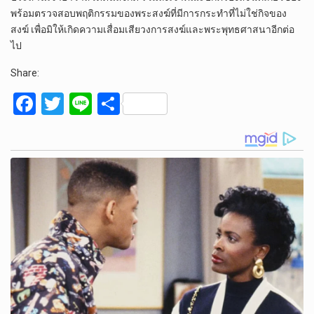
พร้อมตรวจสอบพฤติกรรมของพระสงฆ์ที่มีการกระทำที่ไม่ใช่กิจของ
สงฆ์ เพื่อมิให้เกิดความเสื่อมเสียวงการสงฆ์และพระพุทธศาสนาอีกต่อ
ไป
Share:
F
T
Li
S
a
wi
n
h
ce
tt
e
ar
b
er
e
o
o
k