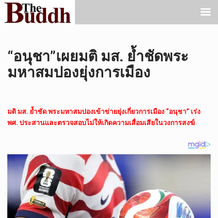
“อนุชา”เผยมติ มส. ย้ำชัดพระ
มหาสมปองยุ่งการเมือง
มติ มส. ย้ำชัด พระมหาสมปองเข้าข่ายยุ่งเกี่ยวการเมือง “อนุชา” เร่ง
พศ. ประสานและตรวจสอบไม่ให้เกิดความเสื่อมเสียในวงการสงฆ์