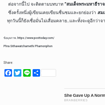
ต่อจากนี้ไป จะติดตามบทบาท
“สมเด็จพระมหาธีราจ
ซึ่งครั้งหนึ่งผู้เขียนเคยเขียนชื่นชมและยกย่องว่า
สมเ
ทุกวันนี้ก็ยังเชื่อมั่นไม่เสื่อมคลาย..และทั้งจะดูอีกว่าจ
ข้อมุลภาพ..https://www.posttoday.com/
Phra Sithawatchamethi Phamonphon
Share:
F
T
Li
S
a
wi
n
h
ce
tt
e
ar
b
er
e
o