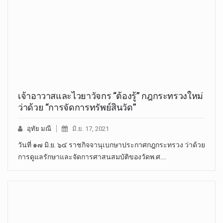
เจ้าอาวาสและไวยาวัจกร “ต้องรู้” กฎกระทรวงใหม่
ว่าด้วย “การจัดการทรัพย์สินวัด”
อุทัย มณี
มิ.ย. 17, 2021
วันที่ ๑๗ มิ.ย. ๖๔ ราชกิจจานุเบกษาประกาศกฎกระทรวง ว่าด้วย
การดูแลรักษาและจัดการศาสนสมบัติของวัดพ.ศ.…