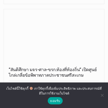
“สันติศึกษา มจร-ศาล-ขรก.ท้องที่ท้องถิ่น” เปิดศูนย์
ไกล่เกลี่ยข้อพิพาทภาคประชาชนศรีสะเกษ
อุทัย มณี
พ.ย. 03, 2020
เว็บไซต์นี้ใช้คุกกี้
เราใช้คุกกี้เพื่อเพิ่มประสิทธิภาพ และประสบการณ์ที่
ดีในการใช้งานเว็บไซต์
"สันติศึกษา มจร"นำสันติลงดินสู่ถิ่นชุมชน เปิดศูนย์ไกล่เกลี่ยข้อ
พิพาทภาคประชาชน…
ยอมรับ