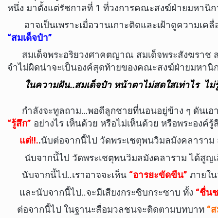
หนึ่ง มาตั้งแต่รัชกาลที่ 1 ที่วงการคณะสงฆ์ฝ่ายมหานิก
อาจเป็นเพราะเมื่อวานเกาะติดและเฝ้าดูความเคลื่อนไหว
“สมเด็จป๋า”
สมเด็จพระอริยวงศาคตญาณ สมเด็จพระสังฆราช สกลมหา
จำไม่ผิดน่าจะเป็นองค์สุดท้ายของคณะสงฆ์ฝ่ายมหาน
ในความฝัน..สมเด็จป๋า หน้าตาไม่สดใสเท่าไร ไม่
กำลังจะทูลถาม…พอดีลูกชายที่นอนอยู่ข้าง ๆ ดันเอา
“รู้สึก”
อย่างไร เห็นด้วย หรือไม่เห็นด้วย หรือพระองค์รู้ส
แต่
!!.
.
นับต่อจากนี้ไป วัดพระเชตุพนวิมลมังคลาราม
นับจากนี้ไป วัดพระเชตุพนวิมลมังคลาราม ได้สูญเสีย
นับจากนี้ไป..เราอาจจะเห็น
“อารยะขัดขืน”
ภายในว
และนับจากนี้ไป..จะมีเสียงกระซิบกระซาบ ทั้ง
“ชื่น
ต่อจากนี้ไป ในฐานะสื่อมวลชนจะติดตามบทบาท
“ส