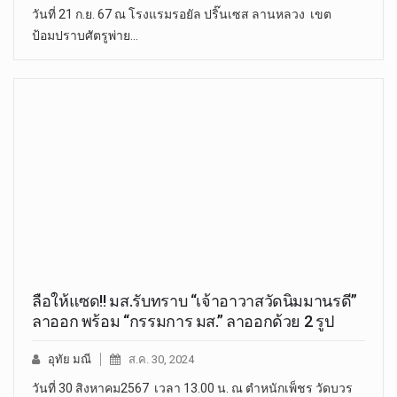
วันที่ 21 ก.ย. 67 ณ โรงแรมรอยัล ปริ๊นเซส ลานหลวง เขต
ป้อมปราบศัตรูพ่าย…
ลือให้แซด!! มส.รับทราบ “เจ้าอาวาสวัดนิมมานรดี”
ลาออก พร้อม “กรรมการ มส.” ลาออกด้วย 2 รูป
อุทัย มณี
ส.ค. 30, 2024
วันที่ 30 สิงหาคม2567 เวลา 13.00 น. ณ ตำหนักเพ็ชร วัดบวร