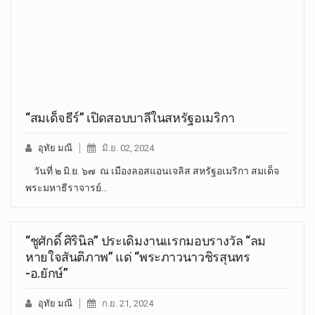
“สมเด็จธีร์” เปิดสอบบาลีในสหรัฐอเมริกา
อุทัย มณี
มิ.ย. 02, 2024
วันที่ ๒ มิ.ย. ๖๗ ณ เมืองลอสแอนเจลิส สหรัฐอเมริกา สมเด็จ
พระมหาธีราจารย์…
“ชูศักดิ์ ศิรินิล” ประเดิมงานแรกมอบรางวัล “ลม
หายใจสันติภาพ” แด่ “พระภาวนาวชิรสุนทร
-อ.ยักษ์”
อุทัย มณี
ก.ย. 21, 2024