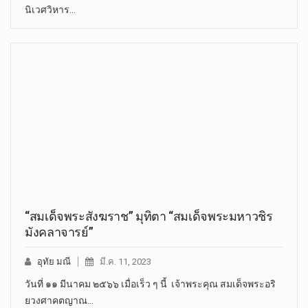
นิเวศวิหาร…
“สมเด็จพระสังฆราช” มุทิตา “สมเด็จพระมหาวชิร
มังคลาจารย์”
อุทัย มณี
มี.ค. 11, 2023
วันที่ ๑๑ มีนาคม ๒๕๖๖ เมื่อเร็ว ๆ นี้ เจ้าพระคุณ สมเด็จพระอริ
ยวงศาคตญาณ…