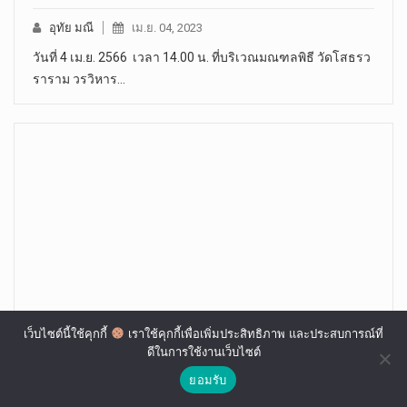
อุทัย มณี
เม.ย. 04, 2023
วันที่ 4 เม.ย. 2566 เวลา 14.00 น. ที่บริเวณมณฑลพิธี วัดโสธรว
ราราม วรวิหาร…
เว็บไซต์นี้ใช้คุกกี้
เราใช้คุกกี้เพื่อเพิ่มประสิทธิภาพ และประสบการณ์ที่
วธ.ร่วมคณะสงฆ์จัดกิจกรรม“Bangkok River
ดีในการใช้งานเว็บไซต์
Festival 2020 สายน้ำแห่งวัฒนธรรมไทย”
ยอมรับ