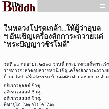
ในหลวงโปรดเกล้า..ให้ผู้ว่าอุบล
ฯ อันเชิญเครื่องสักการะถวายแด่
“พระปัญญาวชิรโมลี”
วันที่ ๑๐ กันยายน ๒๕๖๔ วานนี้ พระบาทสมเด็จพระเจ้าอย
ราชการจังหวัดอุบลราชธานี เชิญเครื่องสักการะถวา
ปี ณ วัดป่าศรีแสงธรรม บ้านดงดิบ ตำบลห้วยยาง อำเ
อติเรกวสฺสสตํ ชีวตุ.
อติเรกวสฺสสตํ ชีวตุ.
อติเรกวสฺสสตํ ชีวตุ.
ทีฆายุโก โหตุ อโรโค โหตุ.