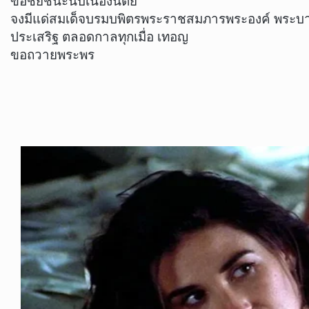
ขอชัยชนะนับเนื่องนิตย์
จงมีแด่สมเด็จบรมบพิตรพระราชสมภารพระองค์ พระบาท
ประเสริฐ ตลอดกาลทุกเมื่อ เทอญ
ขอถวายพระพร