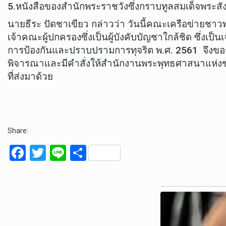
5.หนังสือของสำนักพระราชวังซึ่งกราบทูลสมเด็จพระสั
นายธีระ ปัดชาเขียว กล่าวว่า วันนี้คณะเครือข่ายชาว
เจ้าคณะผู้ปกครองซึ่งเป็นผู้บังคับบัญชาใกล้ชิด ซ
การป้องกันและปราบปรามการทุจริต พ.ศ. 2561 จึงข
พิจารณาและมีคำสั่งให้สำนักงานพระพุทธศาสนาแห่งช
ที่ส่งมาด้วย
Share:
F
T
Li
S
a
wi
n
h
ce
tt
e
ar
b
er
e
o