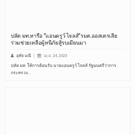
ปลัด มท.หารือ “แอนดรูว์ ไจลส์”รมต.ออสเตรเลีย
ร่วมช่วยเหลือผู้หนีภัยสู้รบเมียนมา
อุทัย มณี
เม.ย. 24, 2023
ปลัด มท. ให้การต้อนรับ นายแอนดรูว์ ไจลส์ รัฐมนตรีว่าการ
กระทรวง…