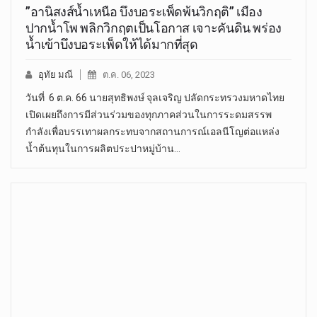
”อานิสงส์น้ำเหนือ บึงบอระเพ็ดพ้นวิกฤติ” เมือง
ปากน้ำโพ พลิกวิกฤตเป็นโอกาส เจาะคันดิน พร่อง
น้ำเข้าบึงบอระเพ็ดให้ได้มากที่สุด
อุทัย มณี
ต.ค. 06, 2023
วันที่ 6 ต.ค. 66 นายสุทธิพงษ์ จุลเจริญ ปลัดกระทรวงมหาดไทย
เปิดเผยถึงการมีส่วนร่วมของทุกภาคส่วนในการระดมสรรพ
กำลังเพื่อบรรเทาผลกระทบจากสถานการณ์เอลนีโญต่อแหล่ง
น้ำต้นทุนในการผลิตประปาหมู่บ้าน…