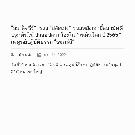
“สมเด็จธีร์” ชวน “ปลัดเก่ง” รวมพลังเอามื้อสามัคคี
ปลูกต้นไม้ ปล่อยปลา เนื่องใน “วันดินโลก ปี 2565 ”
ณ ศูนย์ปฏิบัติธรรม “ธมฺมรํสี”
อุทัย มณี
ธ.ค. 14, 2022
วันที่14 ธ.ค. 65เวลา 15:00 น. ณ ศูนย์ศึกษาปฏิบัติธรรม "ธมฺมรํ
สี" ตำบลเขาใหญ่…